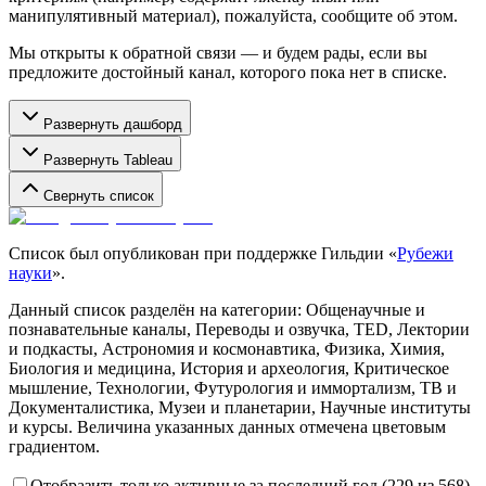
манипулятивный материал), пожалуйста, сообщите об этом.
Мы открыты к обратной связи — и будем рады, если вы
предложите достойный канал, которого пока нет в списке.
Развернуть дашборд
Развернуть Tableau
Свернуть список
Список был опубликован при поддержке Гильдии «
Рубежи
науки
».
Данный список разделён на категории: Общенаучные и
познавательные каналы, Переводы и озвучка, TED, Лектории
и подкасты, Астрономия и космонавтика, Физика, Химия,
Биология и медицина, История и археология, Критическое
мышление, Технологии, Футурология и иммортализм, ТВ и
Документалистика, Музеи и планетарии, Научные институты
и курсы. Величина указанных данных отмечена цветовым
градиентом.
Отобразить только активные за последний год
(
229
из
568
)