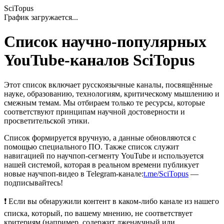
SciTopus
График загружается...
Список научно-популярных
YouTube-каналов SciTopus
Этот список включает русскоязычные каналы, посвящённые
науке, образованию, технологиям, критическому мышлению и
смежным темам. Мы отбираем только те ресурсы, которые
соответствуют принципам научной достоверности и
просветительской этики.
Список формируется вручную, а данные обновляются с
помощью специального ПО. Также список служит
навигацией по научпоп-сегменту YouTube и используется
нашей системой, которая в реальном времени публикует
новые научпоп-видео в Telegram-канале:
t.me/SciTopus
—
подписывайтесь!
❗ Если вы обнаружили контент в каком-либо канале из нашего
списка, который, по вашему мнению, не соответствует
критериям (например, содержит лженаучный или