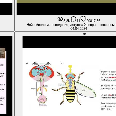
5,8K
11
208
17:36
Нейробиология поведения, лягушка Xenopus, сенсорны
04.04.2024
🐙