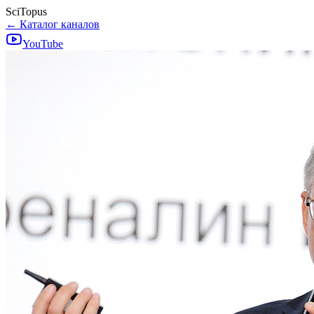
SciTopus
← Каталог каналов
YouTube