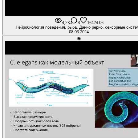
4,2K
8
164
24:06
Нейробиология поведения, рыба, Данио рерио, сенсорные сист
08.03.2024
🐙