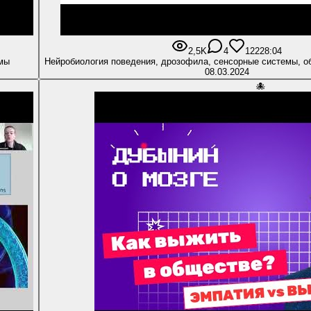
2,5K
4
122
28:04
емы
Нейробиология поведения, дрозофила, сенсорные системы, о
08.03.2024
🐙