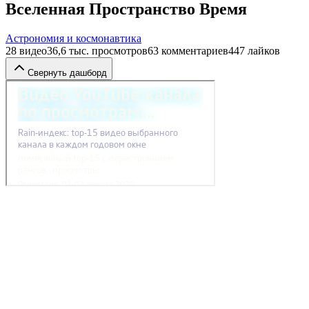
Вселенная Пространство Время
Астрономия и космонавтика
28
видео
36,6 тыс.
просмотров
63
комментариев
447
лайков
Свернуть дашборд