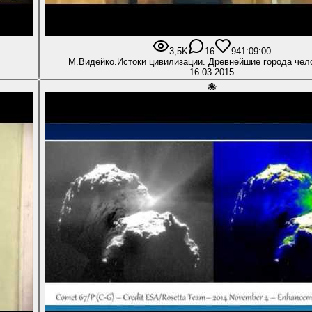
3,5K
16
94
1:09:00
М.Видейко.Истоки цивилизации. Древнейшие города чел
16.03.2015
🐙