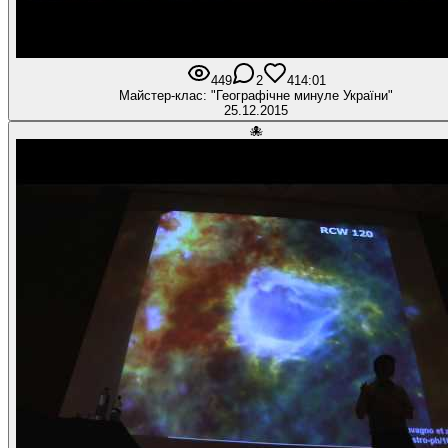
449
2
41
4:01
Майстер-клас: "Географічне минуле України"
25.12.2015
🐙