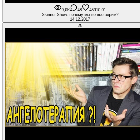
9,0K
48
459
10:01
Skinner Show: почему мы во все верим?
14.12.2017
🐙