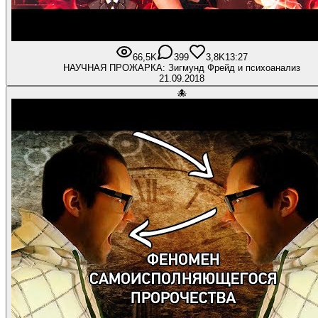
66,5K
399
3,8K
13:27
НАУЧНАЯ ПРОЖАРКА: Зигмунд Фрейд и психоанализ
21.09.2018
🐙