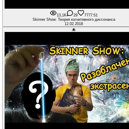
13,1K
29
777
7:51
Skinner Show: Теория когнитивного диссонанса
12.02.2018
🐙