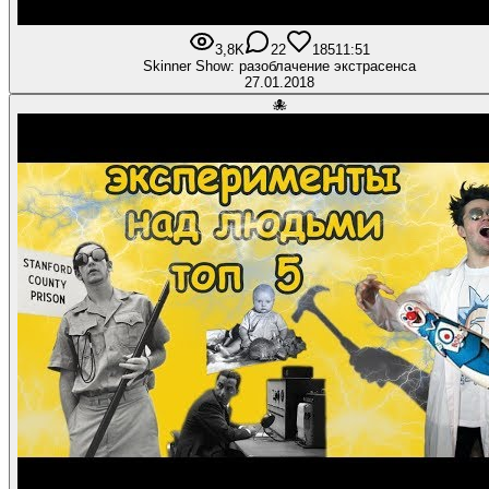
3,8K
22
185
11:51
Skinner Show: разоблачение экстрасенса
27.01.2018
🐙