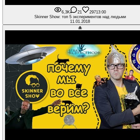
6,3K
21
297
13:00
Skinner Show: топ 5 экспериментов над людьми
11.01.2018
🐙