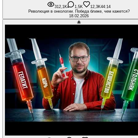
312,1K
1,5K
12,3K
44:14
Революция в онкологии. Победа ближе, чем кажется?
18.02.2026
🐙