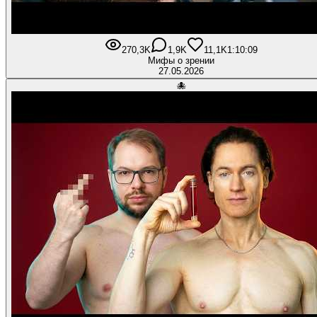
270,3K
1,9K
11,1K
1:10:09
Мифы о зрении
27.05.2026
🐙