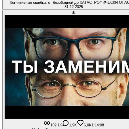
Когнитивные ошибки: от безобидной до КАТАСТРОФИЧЕСКИ ОП
31.12.2025
🐙
169,1K
1,9K
6,0K
1:14:08