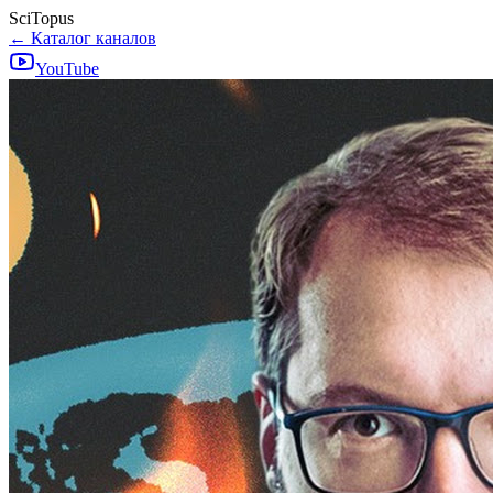
SciTopus
← Каталог каналов
YouTube