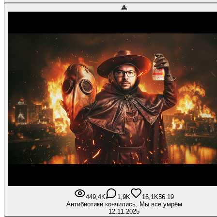
🐙
449,4K
1,9K
16,1K
56:19
Антибиотики кончились. Мы все умрём
12.11.2025