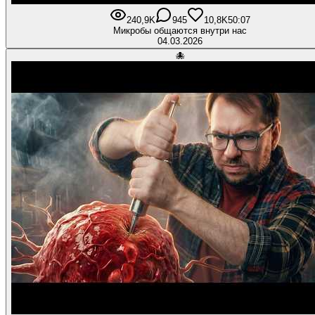
240,9K
945
10,8K
50:07
Микробы общаются внутри нас
04.03.2026
🐙