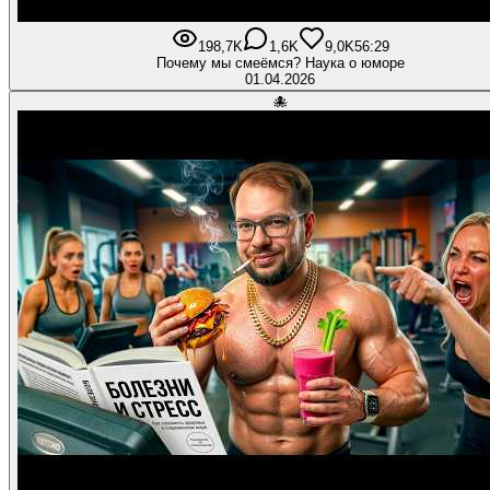
198,7K
1,6K
9,0K
56:29
Почему мы смеёмся? Наука о юморе
01.04.2026
🐙