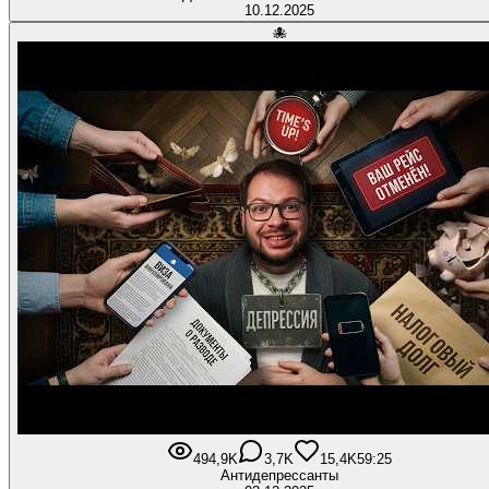
10.12.2025
🐙
494,9K
3,7K
15,4K
59:25
Антидепрессанты