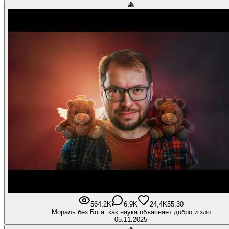
🐙
564,2K
6,9K
24,4K
55:30
Мораль без Бога: как наука объясняет добро и зло
05.11.2025