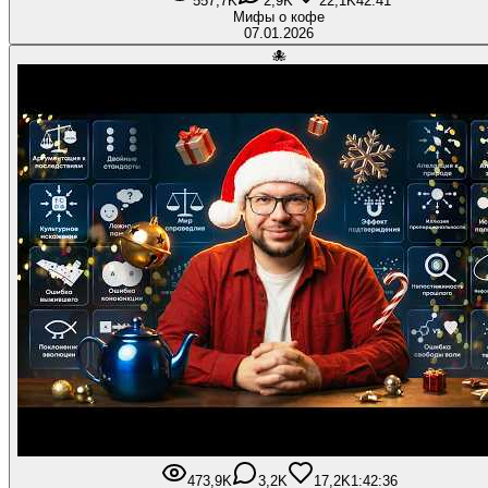
557,7K
2,9K
22,1K
42:41
Мифы о кофе
07.01.2026
🐙
473,9K
3,2K
17,2K
1:42:36