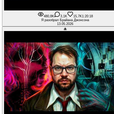
480,8K
3,1K
15,7K
1:20:18
Я разобрал Брайана Джонсона
13.05.2026
🐙