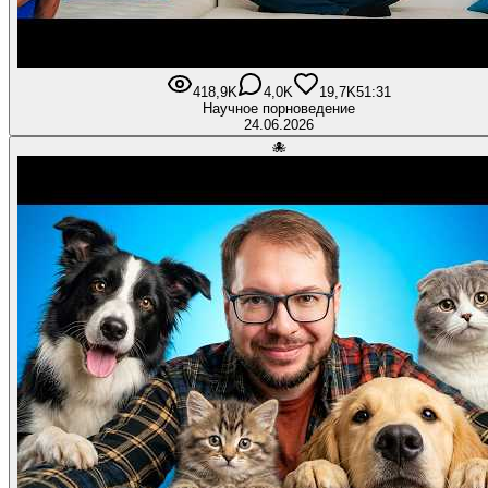
418,9K
4,0K
19,7K
51:31
Научное порноведение
24.06.2026
🐙