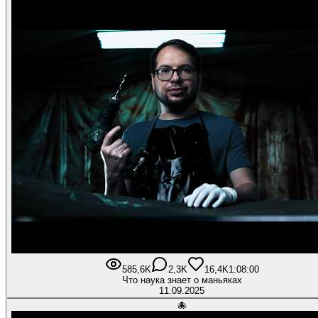
585,6K
2,3K
16,4K
1:08:00
Что наука знает о маньяках
11.09.2025
🐙