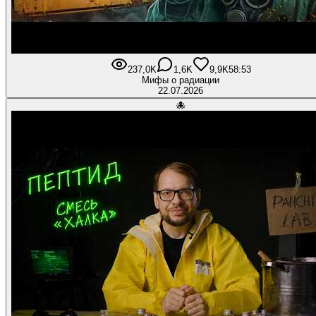
237,0K
1,6K
9,9K
58:53
Мифы о радиации
22.07.2026
🐙