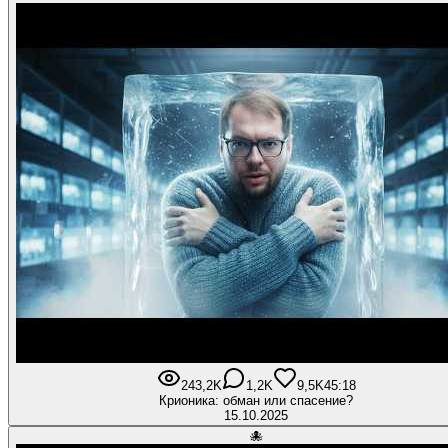
243,2K
1,2K
9,5K
45:18
Крионика: обман или спасение?
15.10.2025
🐙