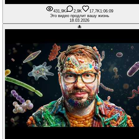
431,9K
2,9K
17,7K
1:06:09
Это видео продлит вашу жизнь
18.03.2026
🐙