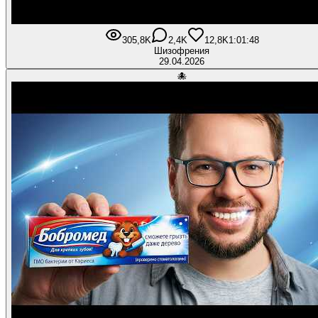
305,8K
2,4K
12,8K
1:01:48
Шизофрения
29.04.2026
🐙