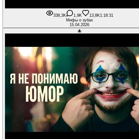
338,3K
1,9K
13,8K
1:18:31
Мифы о зубах
15.04.2026
🐙