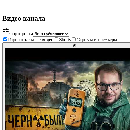
Видео канала
Сортировка
Горизонтальные видео
Shorts
Стримы и премьеры
🐙