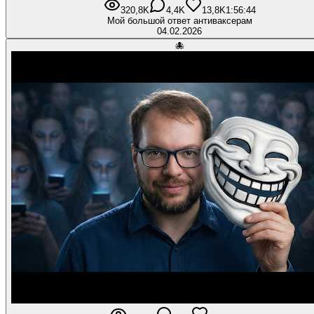
320,8K
4,4K
13,8K
1:56:44
Мой большой ответ антиваксерам
04.02.2026
🐙