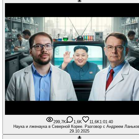
🐙
299,7K
1,6K
11,6K
1:01:40
Наука и лженаука в Северной Корее. Разговор с Андреем Ланьк
29.10.2025
🐙