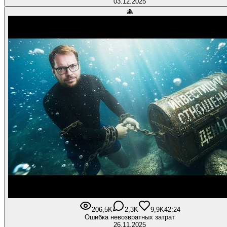
03.12.2025
🐙
206,5K
2,3K
9,9K
42:24
Ошибка невозвратных затрат
26.11.2025