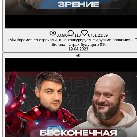
30,9K
113
675
1:23:39
«Мы боремся со страхами, а не конкурируем с другими врачами» – 
Шилова | Страх будущего #16
19.04.2023
🐙