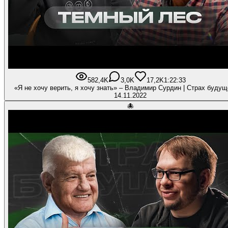
582,4K
3,0K
17,2K
1:22:33
«Я не хочу верить, я хочу знать» – Владимир Сурдин | Страх будущ
14.11.2022
🐙