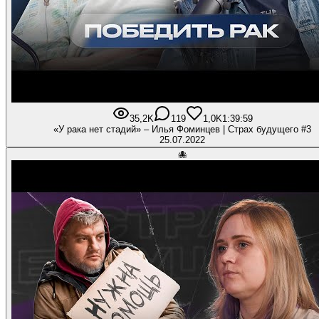
35,2K
119
1,0K
1:39:59
«У рака нет стадий» – Илья Фоминцев | Страх будущего #3
25.07.2022
🐙