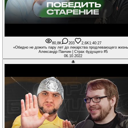
80,8K
203
2,6K
1:40:27
«Обидно не дожить пару лет до лекарства продлевающего жизнь
Александр Панчин | Страх будущего #5
06.10.2022
🐙