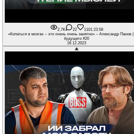
2,7K
22
110
1:23:58
«Копаться в мозгах – это очень очень занятно» – Александр Панов |
будущего #20
18.12.2023
🐙