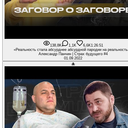
138,8K
1,1K
6,6K
1:26:51
«Реальность стала абсурднее абсурдной пародии на реальность
Александр Панчин | Страх будущего #4
01.09.2022
🐙