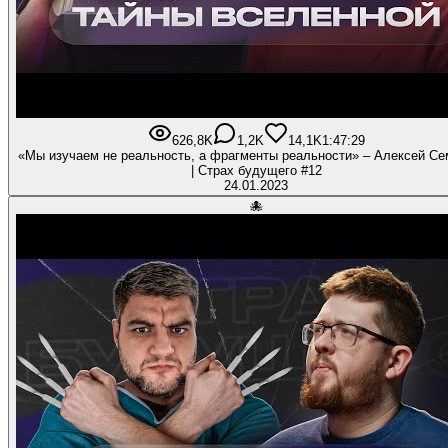
626,8K
1,2K
14,1K
1:47:29
«Мы изучаем не реальность, а фрагменты реальности» – Алексей Се
| Страх будущего #12
24.01.2023
🐙