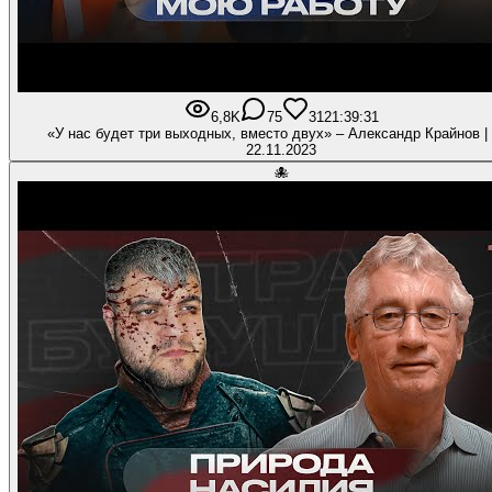
6,8K
75
312
1:39:31
«У нас будет три выходных, вместо двух» – Александр Крайнов |
22.11.2023
🐙