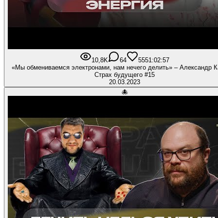
10,8K
64
555
1:02:57
«Мы обмениваемся электронами, нам нечего делить» – Александр Ка
Страх будущего #15
20.03.2023
🐙