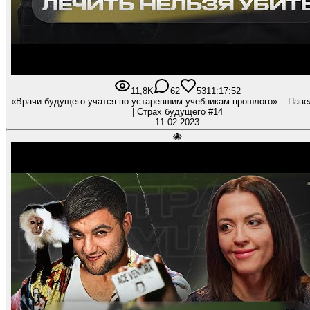
11,8K
62
531
1:17:52
«Врачи будущего учатся по устаревшим учебникам прошлого» – Паве
| Страх будущего #14
11.02.2023
🐙