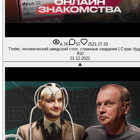
4,7K
57
252
1:27:33
Tinder, человеческий шведский стол, странные свидания | Страх будущего
#10
21.12.2022
🐙