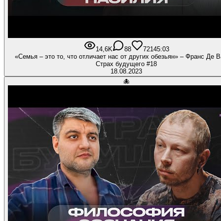
14,6K
88
721
45:03
«Семья – это то, что отличает нас от других обезьян» – Франс Де В
Страх будущего #18
18.08.2023
🐙