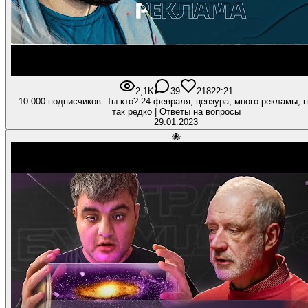
2,1K
39
218
22:21
10 000 подписчиков. Ты кто? 24 февраля, цензура, много рекламы, 
так редко | Ответы на вопросы
29.01.2023
🐙