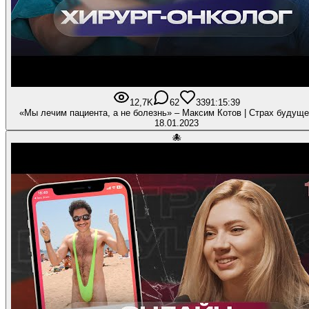
12,7K
62
339
1:15:39
«Мы лечим пациента, а не болезнь» – Максим Котов | Страх будуще
18.01.2023
🐙