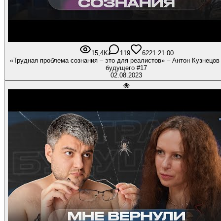
15,4K
119
622
1:21:00
«Трудная проблема сознания – это для реалистов» – Антон Кузнецов 
будущего #17
02.08.2023
🐙