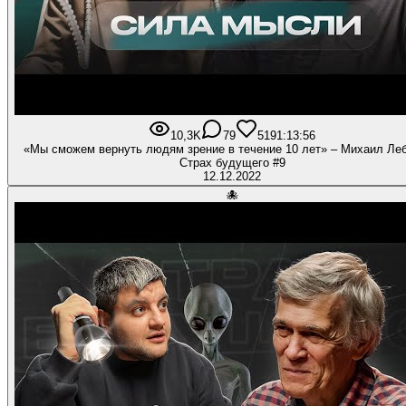
10,3K
79
519
1:13:56
«Мы сможем вернуть людям зрение в течение 10 лет» – Михаил Леб
Страх будущего #9
12.12.2022
🐙