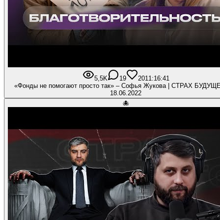
5,5K
19
201
1:16:41
«Фонды не помогают просто так» – Софья Жукова | СТРАХ БУДУЩ
18.06.2022
🐙