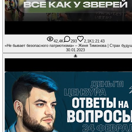
42,4K
293
2,1K
1:21:43
«Не бывает безопасного патриотизма» – Женя Тимонова | Страх буду
30.01.2023
🐙