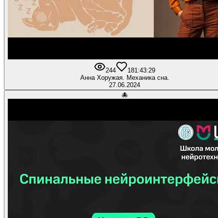
244
18
1:43:29
Анна Хоружая. Механика сна.
27.06.2024
🐙