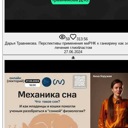
59
3
13:56
Дарья Травникова. Перспективы применения миРНК к ганкирину как э
лечения глиобластом
27.06.2024
🐙