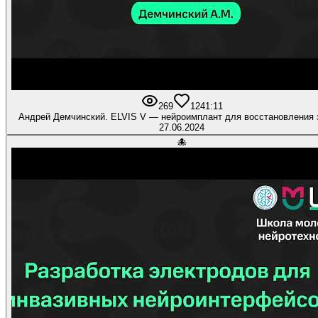
269
12
41:11
Андрей Демчинский. ELVIS V — нейроимплант для восстановления 
27.06.2024
🐙