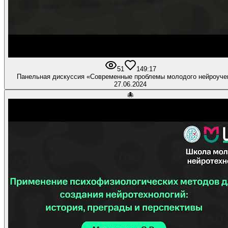
51
1
49:17
Панельная дискуссия «Современные проблемы молодого нейроуче
27.06.2024
🐙