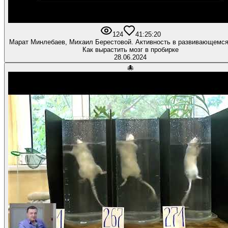
124
4
1:25:20
Марат Минлебаев, Михаил Берестовой. Активность в развивающемся 
Как вырастить мозг в пробирке
28.06.2024
🐙