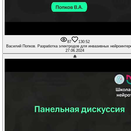
87
1
30:52
Василий Попков. Разработка электродов для инвазивных нейроинте
27.06.2024
🐙