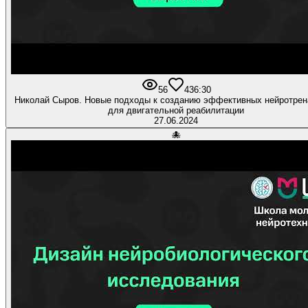
56
4
36:30
Николай Сыров. Новые подходы к созданию эффективных нейротре
для двигательной реабилитации
27.06.2024
🐙