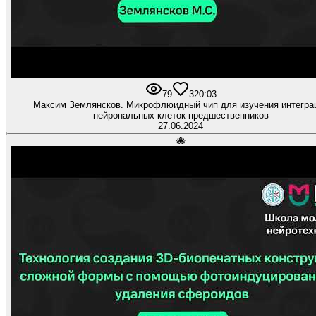
79
3
20:03
Максим Землянсков. Микрофлюидный чип для изучения интегра
нейрональных клеток-предшественников
27.06.2024
🐙