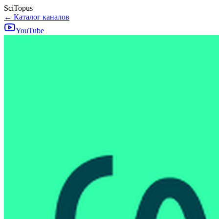
SciTopus
← Каталог каналов
YouTube