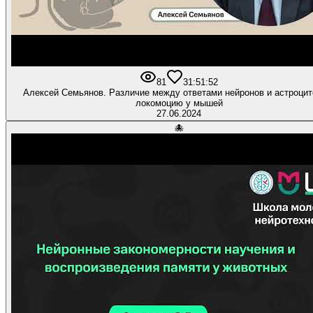
81
3
1:51:52
Алексей Семьянов. Различие между ответами нейронов и астроцит
локомоцию у мышей
27.06.2024
🐙