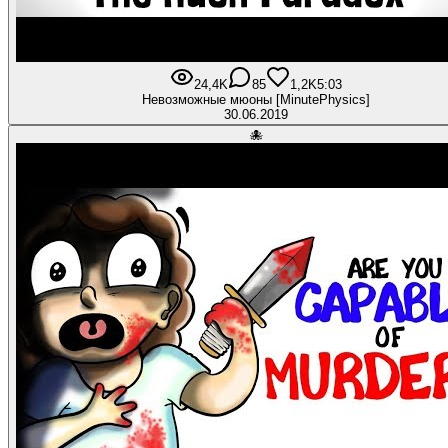
24,4K
85
1,2K
5:03
Невозможные мюоны [MinutePhysics]
30.06.2019
🐙