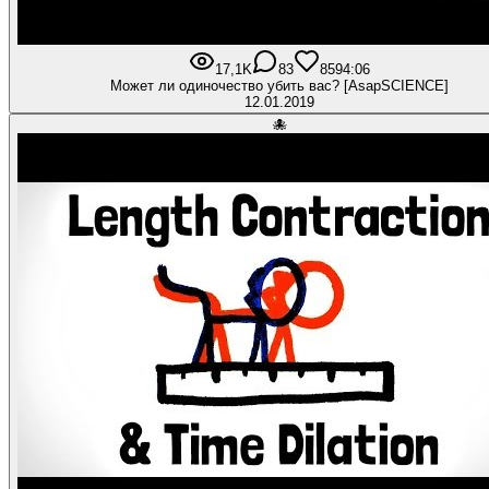
17,1K
83
859
4:06
Может ли одиночество убить вас? [AsapSCIENCE]
12.01.2019
🐙