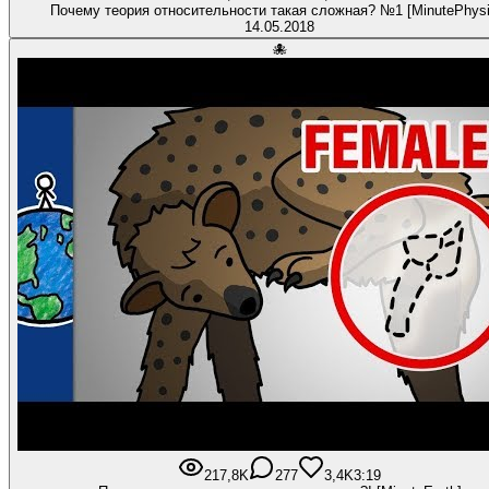
Почему теория относительности такая сложная? №1 [MinutePhysi
14.05.2018
🐙
217,8K
277
3,4K
3:19