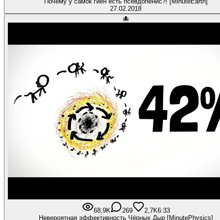
Почему у самок гиен есть псевдопенис?! [MinuteEarth]
27.02.2018
🐙
68,9K
269
2,7K
6:33
Невероятная эффективность Чёрных Дыр [MinutePhysics]