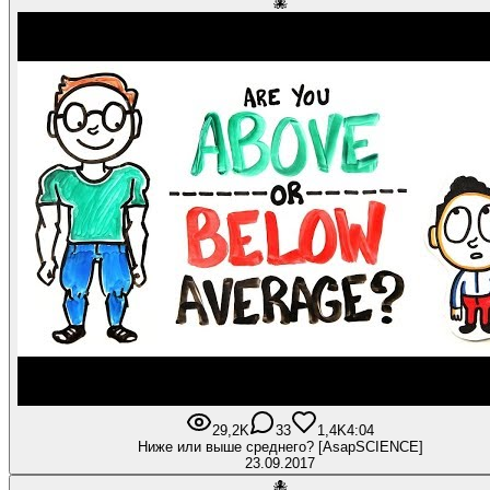
🐙
29,2K
33
1,4K
4:04
Ниже или выше среднего? [AsapSCIENCE]
23.09.2017
🐙