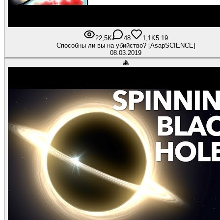
22,5K
48
1,1K
5:19
Способны ли вы на убийство? [AsapSCIENCE]
08.03.2019
🐙