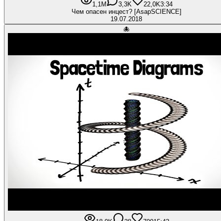
1,1M
3,3K
22,0K
3:34
Чем опасен инцест? [AsapSCIENCE]
19.07.2018
🐙