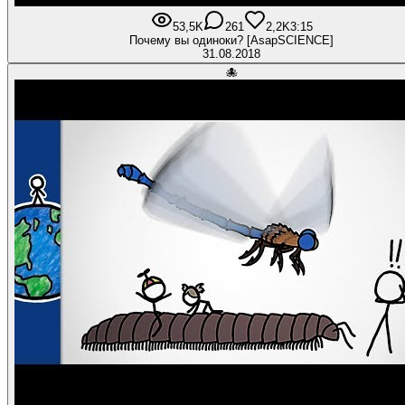
53,5K
261
2,2K
3:15
Почему вы одиноки? [AsapSCIENCE]
31.08.2018
🐙