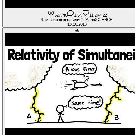
527,7K
1,5K
11,2K
4:22
Чем опасна зоофилия? [AsapSCIENCE]
18.10.2018
🐙