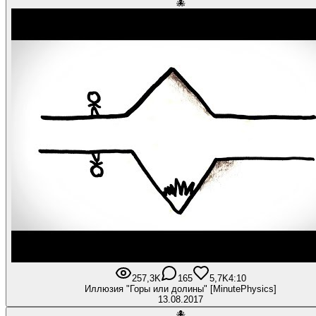
🐙
257,3K
165
5,7K
4:10
Иллюзия "Горы или долины" [MinutePhysics]
13.08.2017
🐙