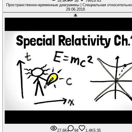
18,9K
38
799
15:43
Пространственно-временные диаграммы | Специальная относительн
29.06.2018
🐙
27,6K
94
1,4K
5:35