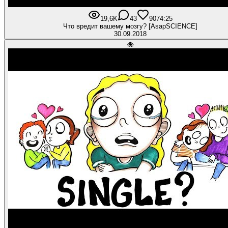
19,6K
43
907
4:25
Что вредит вашему мозгу? [AsapSCIENCE]
30.09.2018
🐙