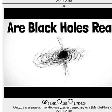
25.01.2018
🐙
38,6K
166
1,7K
4:34
Откуда мы знаем, что Чёрные Дыры существуют? [MinutePhysic
22.01.2018