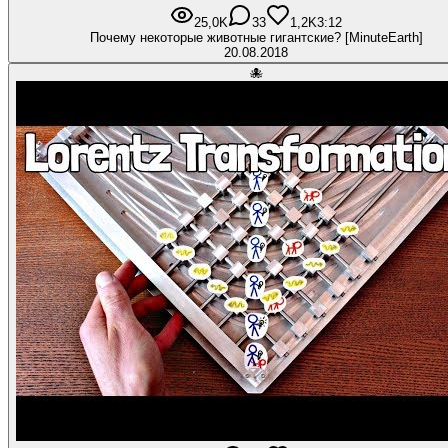
25,0K
33
1,2K
3:12
Почему некоторые животные гигантские? [MinuteEarth]
20.08.2018
🐙