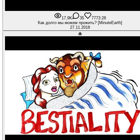
17,9K
35
777
3:28
Как долго мы можем прожить? [MinuteEarth]
27.11.2018
🐙