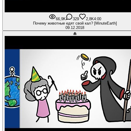
66,9K
329
2,8K
4:00
Почему животные едят свой кал? [MinuteEarth]
09.12.2018
🐙