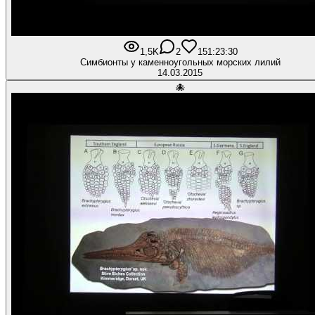
1,5K
2
15
1:23:30
Симбионты у каменноугольных морских лилий
14.03.2015
🐙