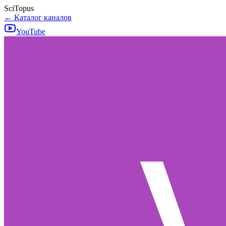
SciTopus
← Каталог каналов
YouTube