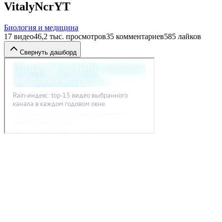
VitalyNcrYT
Биология и медицина
17
видео
46,2 тыс.
просмотров
35
комментариев
585
лайков
Свернуть дашборд