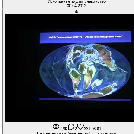
Ископаемые акулы: знакомство
30.04.2012
🐙
2,6K
2
33
1:08:01
Верхнемеловые белемниты Русской плиты