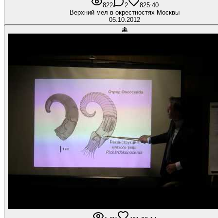
822
2
8
25:40
Верхний мел в окрестностях Москвы
05.10.2012
🐙