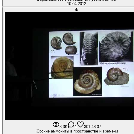
10.04.2012
🐙
3,3K
1
30
1:48:37
Юрские аммониты в пространстве и времени