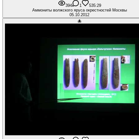
394
1
5
35:29
Aммониты волжского яруса окрестностей Москвы
05.10.2012
🐙