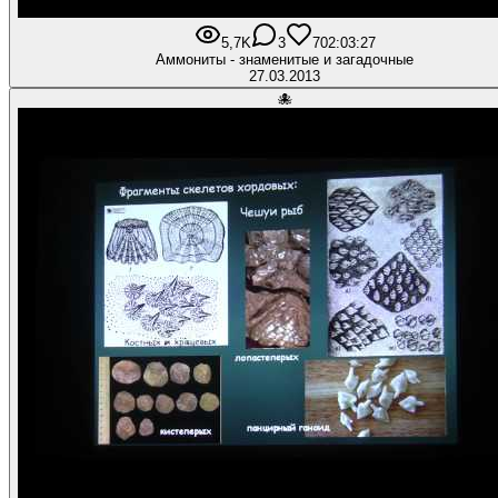
5,7K
3
70
2:03:27
Аммониты - знаменитые и загадочные
27.03.2013
🐙