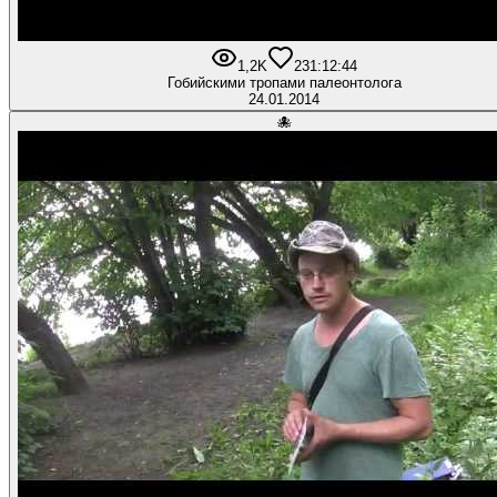
1,2K
23
1:12:44
Гобийскими тропами палеонтолога
24.01.2014
🐙