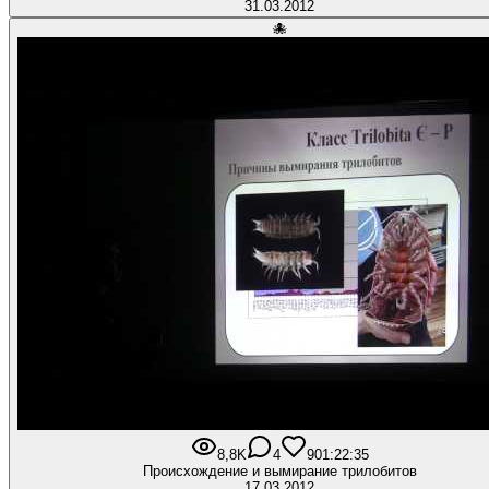
31.03.2012
🐙
8,8K
4
90
1:22:35
Происхождение и вымирание трилобитов
17.03.2012