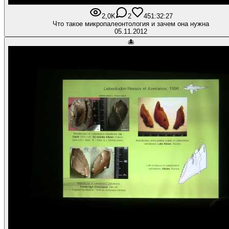
2,0K
2
45
1:32:27
Что такое микропалеонтология и зачем она нужна
05.11.2012
🐙