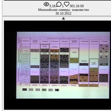
3,1K
1
30
1:16:00
Мезозойские химеры: знакомство
30.10.2012
🐙