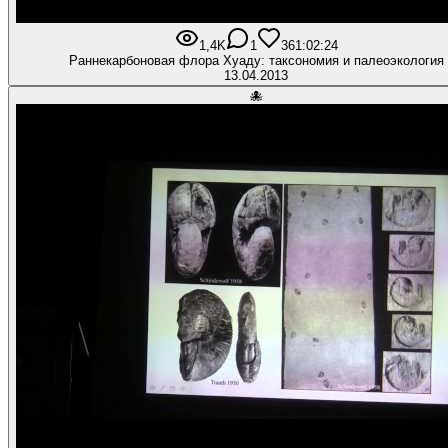
1,4K
1
36
1:02:24
Раннекарбоновая флора Хуаду: таксономия и палеоэкология
13.04.2013
🐙