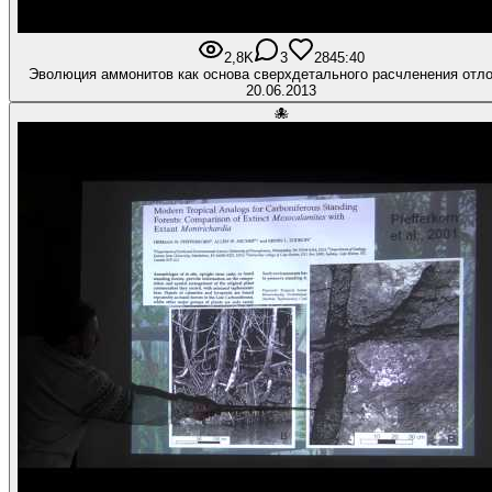
2,8K
3
28
45:40
Эволюция аммонитов как основа сверхдетального расчленения отл
20.06.2013
🐙