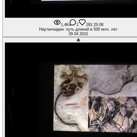
1,4K
2
29
1:25:08
Наутилоидеи: путь длиной в 500 млн. лет
29.04.2015
🐙