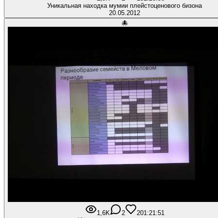
Уникальная находка мумии плейстоценового бизона
20.05.2012
🐙
1,6K
2
20
1:21:51