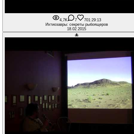
4,7K
7
70
1:29:13
Ихтиозавры: секреты рыбоящеров
18.02.2015
🐙