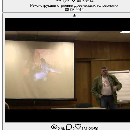
1,8K
40
1:28:14
Реконструкции строения древнейших головоногих
08.06.2012
🐙
2,9K
2
13
1:26:56