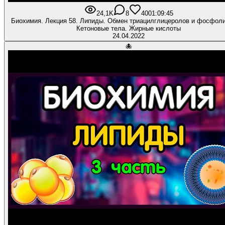
24,1K
8
400
1:09:45
Биохимия. Лекция 58. Липиды. Обмен триацилглицеролов и фосфол
Кетоновые тела. Жирные кислоты
24.04.2022
🐙