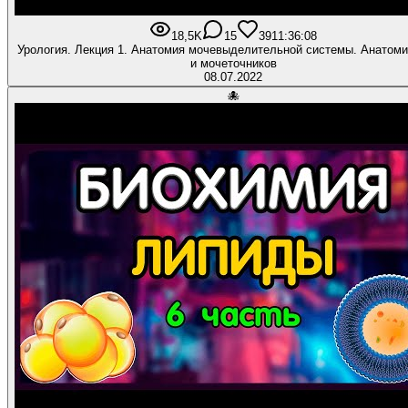
18,5K
15
391
1:36:08
Урология. Лекция 1. Анатомия мочевыделительной системы. Анатоми
и мочеточников
08.07.2022
🐙