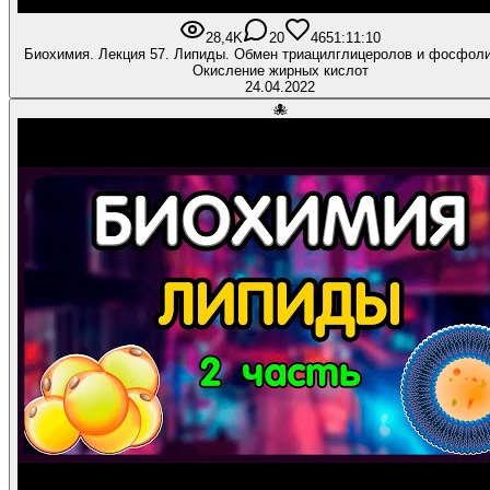
28,4K
20
465
1:11:10
Биохимия. Лекция 57. Липиды. Обмен триацилглицеролов и фосфол
Окисление жирных кислот
24.04.2022
🐙