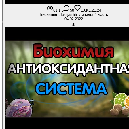
81,1K
58
1,6K
1:21:24
Биохимия. Лекция 55. Липиды. 1 часть
04.02.2022
🐙