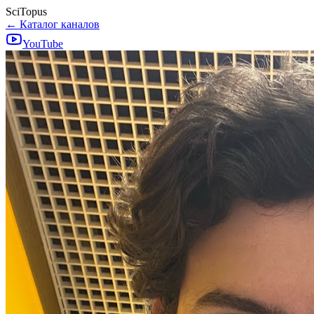
SciTopus
← Каталог каналов
YouTube