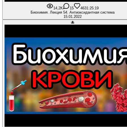
14,2K
15
463
1:25:19
Биохимия. Лекция 54. Антиоксидантная система
15.01.2022
🐙