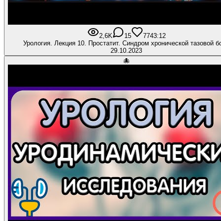
2,6K
15
77
43:12
Урология. Лекция 10. Простатит. Синдром хронической тазовой б
29.10.2023
🐙