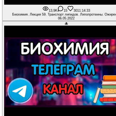
13,9K
15
301
1:14:33
Биохимия. Лекция 59. Транспорт липидов. Липопротеины. Ожире
06.05.2022
🐙