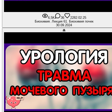
6,5K
36
228
2:02:25
Биохимия. Лекция 61. Биохимия почек
30.09.2024
🐙