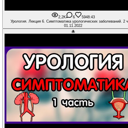
2,2K
6
59
48:43
Урология. Лекция 6. Симптоматика урологических заболеваний. 2 
01.11.2022
🐙