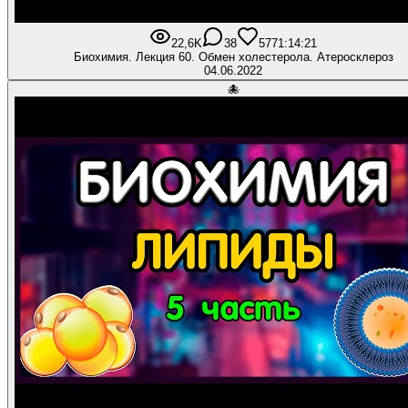
22,6K
38
577
1:14:21
Биохимия. Лекция 60. Обмен холестерола. Атеросклероз
04.06.2022
🐙