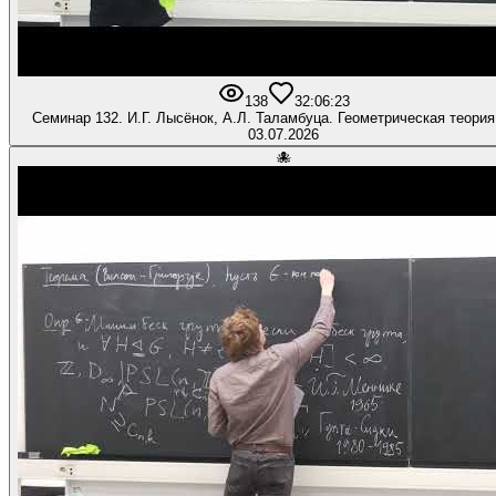
138
3
2:06:23
Семинар 132. И.Г. Лысёнок, А.Л. Таламбуца. Геометрическая теория
03.07.2026
🐙