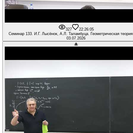
327
2
2:26:05
Семинар 133. И.Г. Лысёнок, А.Л. Таламбуца. Геометрическая теория
03.07.2026
🐙