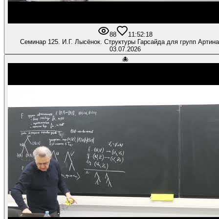
88
1
1:52:18
Семинар 125. И.Г. Лысёнок. Структуры Гарсайда для групп Артина -
03.07.2026
🐙