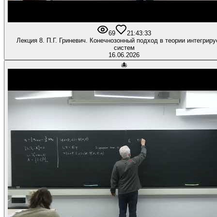
69
2
1:43:33
Лекция 8. П.Г. Гриневич. Конечнозонный подход в теории интегрир
систем
16.06.2026
🐙