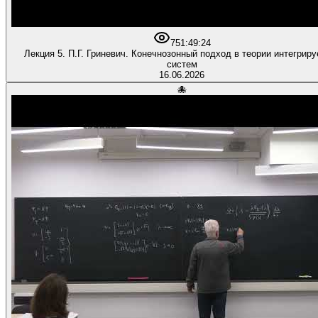
75
1:49:24
Лекция 5. П.Г. Гриневич. Конечнозонный подход в теории интегрир
систем
16.06.2026
🐙