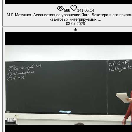
588
14
1:05:14
М.Г. Матушко. Ассоциативное уравнение Янга–Бакстера и его прило
квантовых интегрируемых ...
03.07.2026
🐙