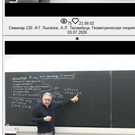
75
2
1:56:02
Семинар 130. И.Г. Лысёнок, А.Л. Таламбуца. Геометрическая теория
03.07.2026
🐙