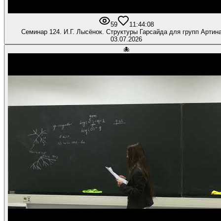
59
1
1:44:08
Семинар 124. И.Г. Лысёнок. Структуры Гарсайда для групп Артина 
03.07.2026
🐙