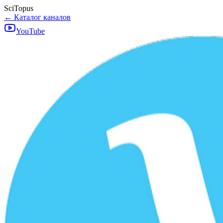
SciTopus
← Каталог каналов
YouTube