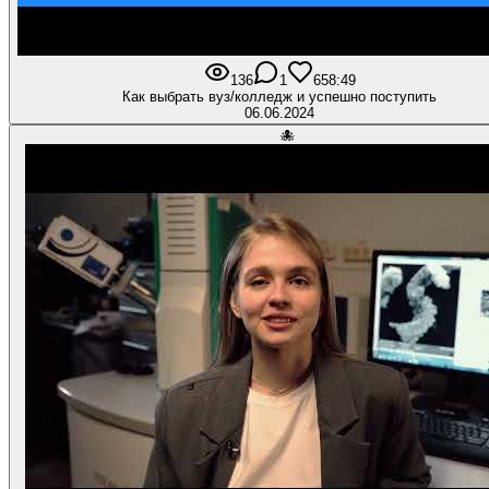
136
1
6
58:49
Как выбрать вуз/колледж и успешно поступить
06.06.2024
🐙