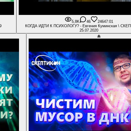
5,8K
46
246
47:01
019
КОГДА ИДТИ К ПСИХОЛОГУ? - Евгения Куминская \ СКЕ
25.07.2020
🐙