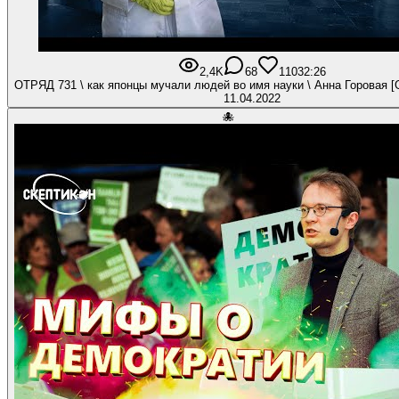
2,4K
68
110
32:26
ОТРЯД 
11.04.2022
🐙