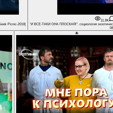
11,8K
731 \ как японцы мучали людей во имя науки \ Анна Горовая [Geek Picnic-2019]
“И ВСЕ-ТАКИ ОНА ПЛОСКАЯ!”: социология экзотичес
08
🐙