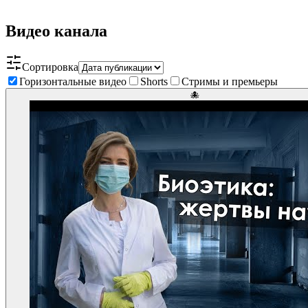
Видео канала
Сортировка
Горизонтальные видео
Shorts
Стримы и премьеры
🐙