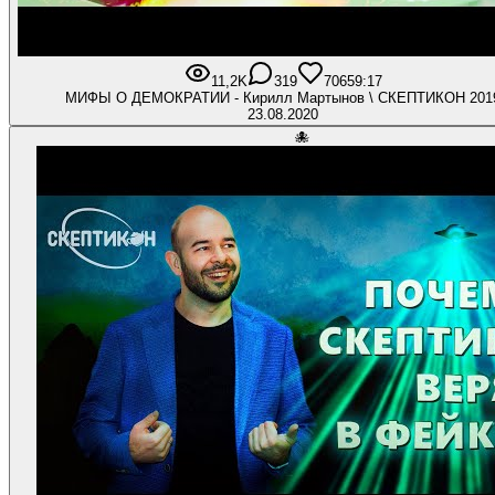
11,2K
319
706
59:17
МИФЫ О ДЕМОКРАТИИ - Кирилл Мартынов \ СКЕПТИКОН 2
23.08.2020
🐙