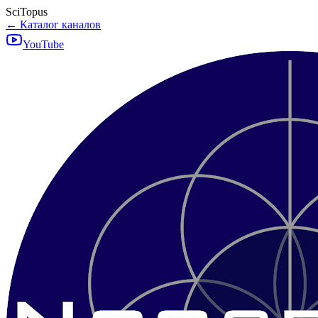
SciTopus
← Каталог каналов
YouTube