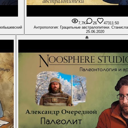
7,7K
26
473
11:50
Дробышевский
Антропология: Грацильные австралопитеки. Станисл
25.06.2020
🐙