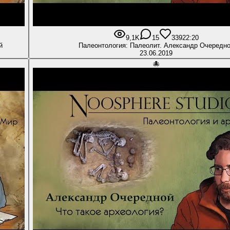
9,1K
15
339
22:20
й
Палеонтология: Палеолит. Александр Очередн
23.06.2019
🐙