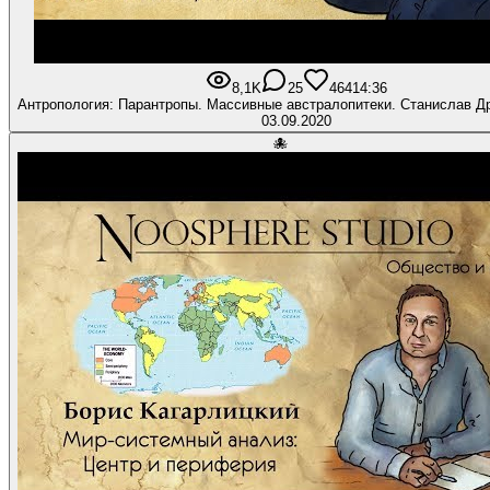
8,1K
25
464
14:36
Антропология: Парантропы. Массивные австралопитеки. Станислав 
03.09.2020
🐙