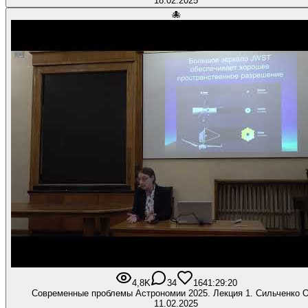
18.02.2025
🐙
4,8K
34
164
1:29:20
Современные проблемы Астрономии 2025. Лекция 1. Сильченко О
11.02.2025