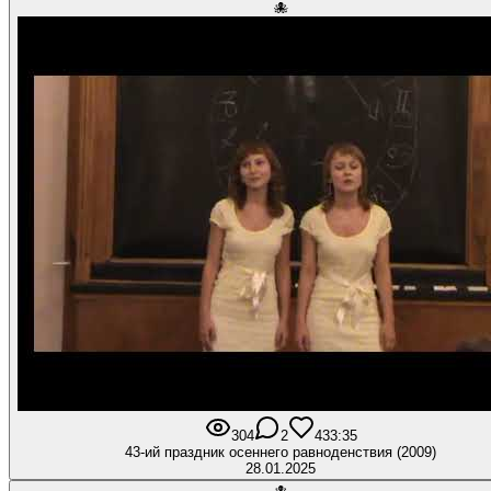
🐙
304
2
4
33:35
43-ий праздник осеннего равноденствия (2009)
28.01.2025