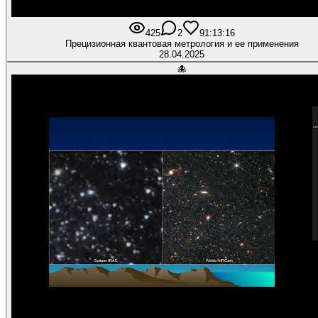
425
2
9
1:13:16
Прецизионная квантовая метрология и ее применения
28.04.2025
🐙