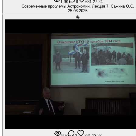
1,9K
8
63
1:27:24
Современные проблемы Астрономии. Лекция 7. Сажина О.С.
25.03.2025
🐙
997
2
28
1:12:37