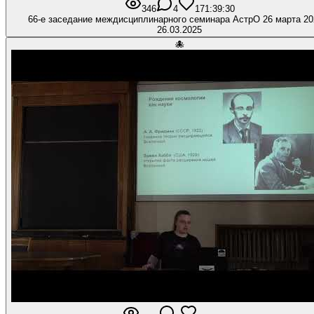
346
4
17
1:39:30
66-е заседание междисциплинарного семинара АстрО 26 марта 202
26.03.2025
🐙