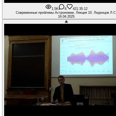
1,5K
6
42
1:35:12
Современные проблемы Астрономии. Лекция 10. Леденцов Л.С
16.04.2025
🐙