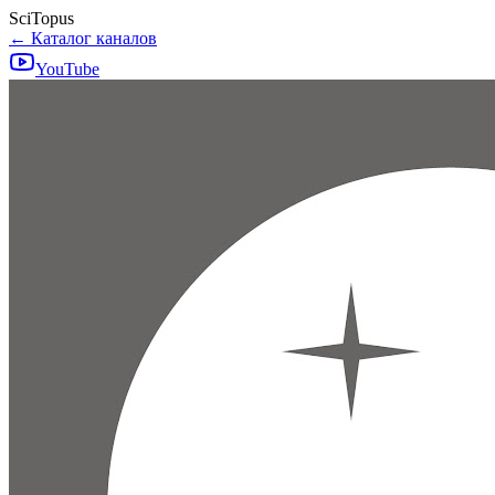
SciTopus
← Каталог каналов
YouTube