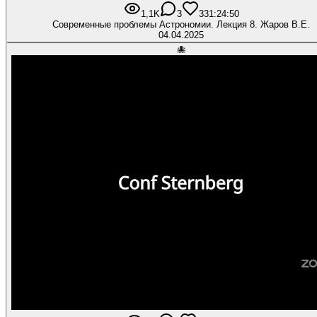
1,1K
3
33
1:24:50
Современные проблемы Астрономии. Лекция 8. Жаров В.Е.
04.04.2025
🐙