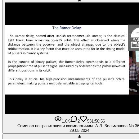
🐙
1,0K
2
53
1:50:56
Семинар по гравитации и космологииим. А.Л. Зельманова No.3
29.05.2024
🐙