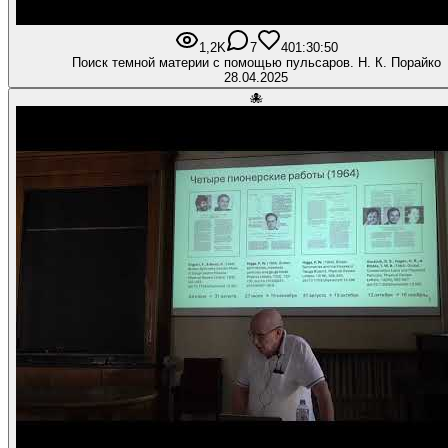
1,2K
7
40
1:30:50
Поиск темной материи с помощью пульсаров. Н. К. Порайко
28.04.2025
🐙