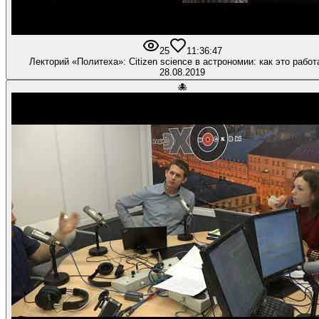
25
1
1:36:47
Лекторий «Политеха»: Citizen science в астрономии: как это работ
28.08.2019
🐙