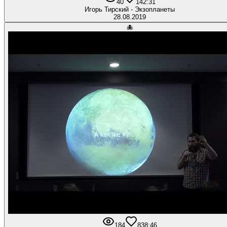
40
1
42:31
Игорь Тирский - Экзопланеты
28.08.2019
🐙
184
8
38:46