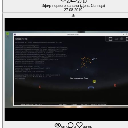
20
2
3:10
Эфир первого канала (День Солнца)
27.08.2019
🐙
987
4
9
9:06