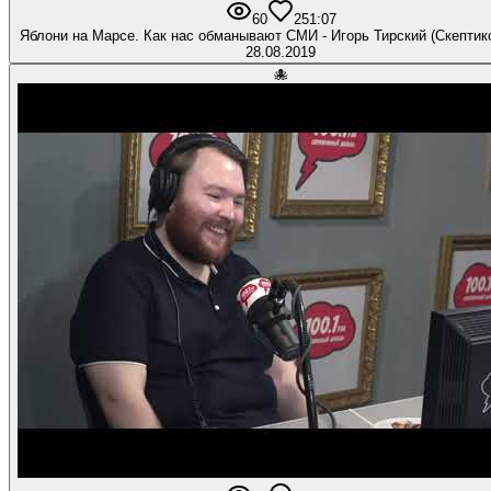
60
2
51:07
Яблони на Марсе. Как нас обманывают СМИ - Игорь Тирский (Скептик
28.08.2019
🐙