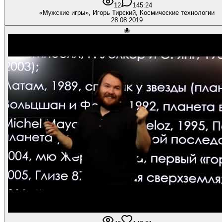
12
1
45:24
«Мужские игры», Игорь Тирский, Космические технологии
28.08.2019
🐙