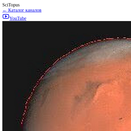
SciTopus
← Каталог каналов
YouTube