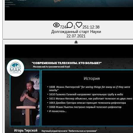
724
1
25
1:12:38
Долгожданный старт Науки
22.07.2021
🐙