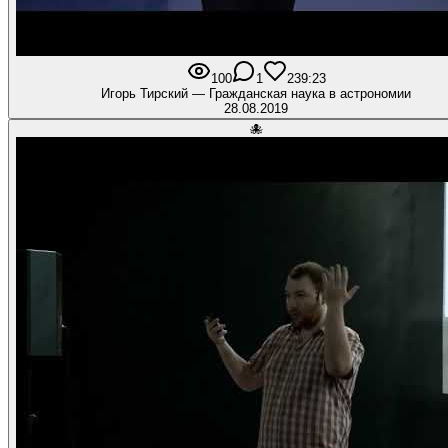
100
1
2
39:23
Игорь Тирский — Гражданская наука в астрономии
28.08.2019
🐙