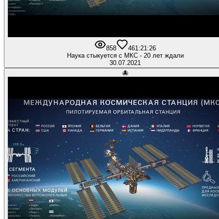
858
46
1:21:26
Наука стыкуется с МКС - 20 лет ждали
30.07.2021
🐙