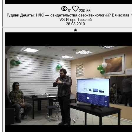
61
2
30:55
Гудини Дебаты: НЛО — свидетельства сверхтехнологий? Вячеслав 
VS Игорь Тирский
28.08.2019
🐙