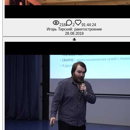
218
2
9
1:44:24
Игорь Тирский: ракетостроение
28.08.2019
🐙