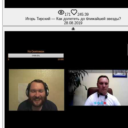
171
2
45:39
Игорь Тирский — Как долететь до ближайшей звезды?
28.08.2019
🐙