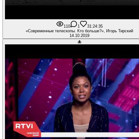
110
1
3
1:24:35
«Современные телескопы. Кто больше?», Игорь Тирский
14.10.2019
🐙