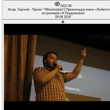
19
22:48
Игорь Тирский - Проект "Whereispluto"| Презентация книги «Любительская
астрономия» И.Поздняковой
28.08.2019
🐙