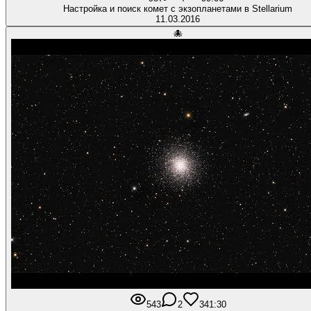
Настройка и поиск комет с экзопланетами в Stellarium
11.03.2016
🐙
543
2
3
41:30