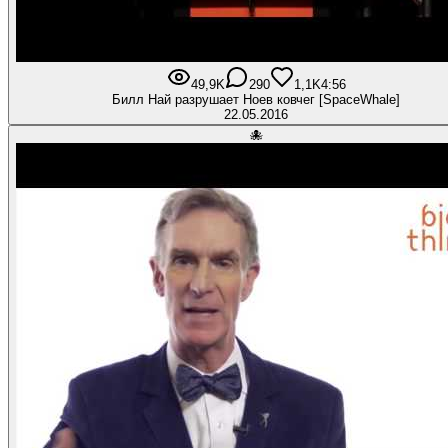
49,9K
290
1,1K
4:56
Билл Най разрушает Ноев ковчег [SpaceWhale]
22.05.2016
🐙