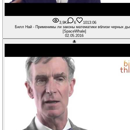
3,9K
6
101
3:06
Билл Най - Применимы ли законы математики вблизи черных ды
[SpaceWhale]
02.05.2016
🐙