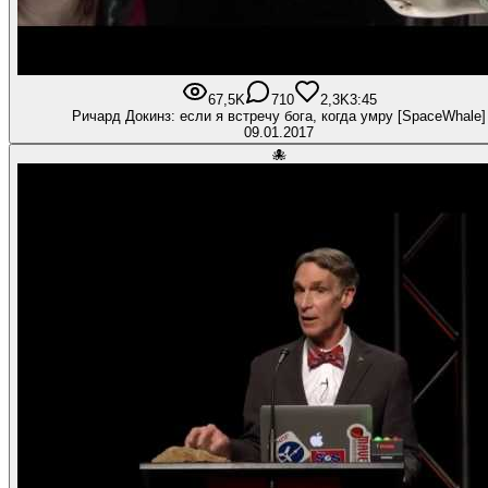
67,5K
710
2,3K
3:45
Ричард Докинз: если я встречу бога, когда умру [SpaceWhale]
09.01.2017
🐙