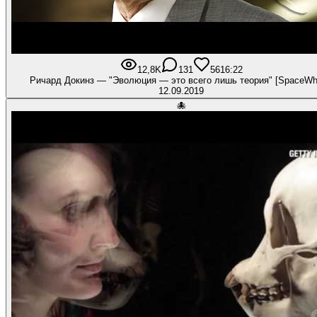
12,8K
131
561
6:22
Ричард Докинз — "Эволюция — это всего лишь теория" [SpaceWh
12.09.2019
🐙