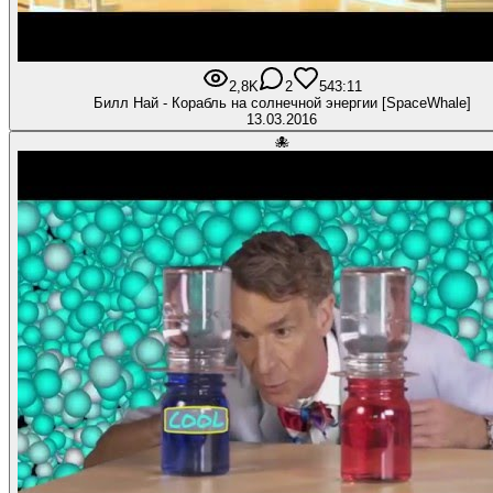
2,8K
2
54
3:11
Билл Най - Корабль на солнечной энергии [SpaceWhale]
13.03.2016
🐙