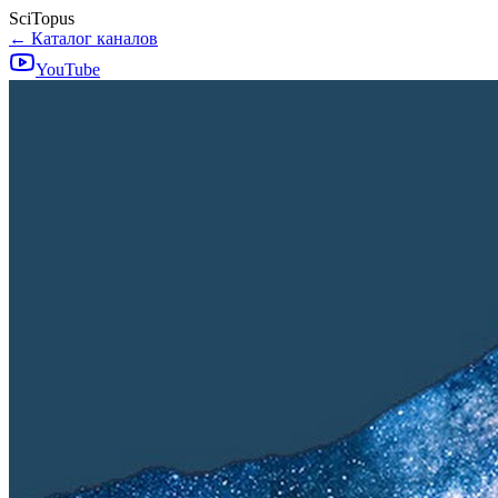
SciTopus
← Каталог каналов
YouTube