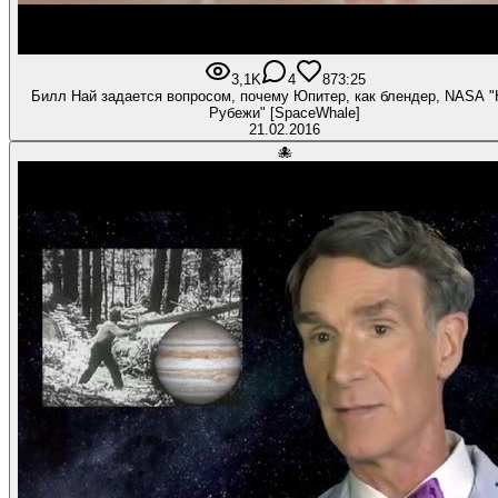
3,1K
4
87
3:25
Билл Най задается вопросом, почему Юпитер, как блендер, NASA 
Рубежи" [SpaceWhale]
21.02.2016
🐙