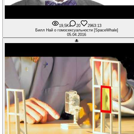
19,5K
20
296
3:13
Билл Най о гомосексуальности [SpaceWhale]
05.04.2016
🐙