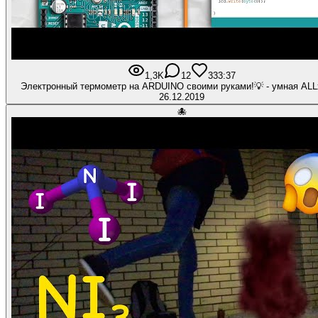
1,3K
12
33
3:37
Электронный термометр на ARDUINO своими руками!💡 - умная AL
26.12.2019
🐙