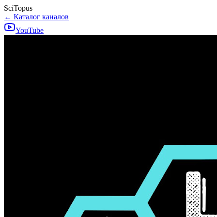
SciTopus
← Каталог каналов
YouTube