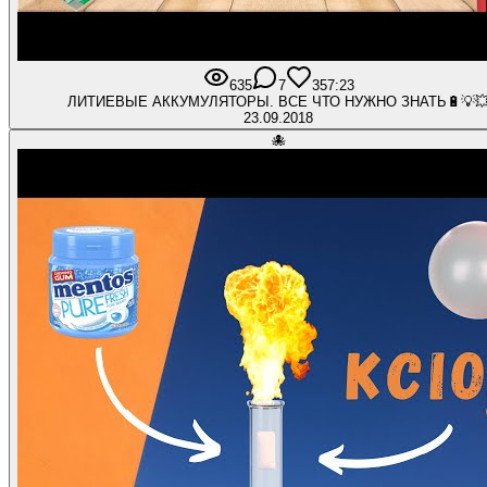
635
7
35
7:23
ЛИТИЕВЫЕ АККУМУЛЯТОРЫ. ВСЕ ЧТО НУЖНО ЗНАТЬ🔋💡
23.09.2018
🐙