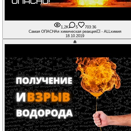
1,2K
5
70
3:36
Самая ОПАСНАя химическая реакция💥 - ALLхимия
18.10.2019
🐙