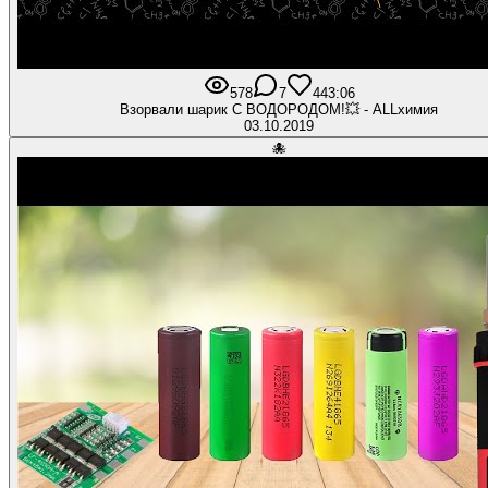
578
7
44
3:06
Взорвали шарик С ВОДОРОДОМ!💥 - ALLхимия
03.10.2019
🐙