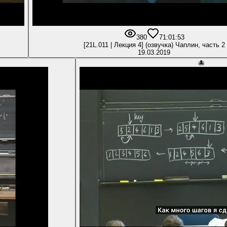
380
7
1:01:53
[21L.011 | Лекция 4] (озвучка) Чаплин, часть 2
19.03.2019
🐙