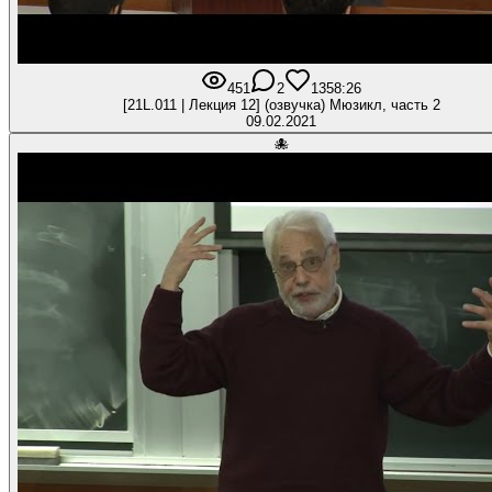
451
2
13
58:26
[21L.011 | Лекция 12] (озвучка) Мюзикл, часть 2
09.02.2021
🐙