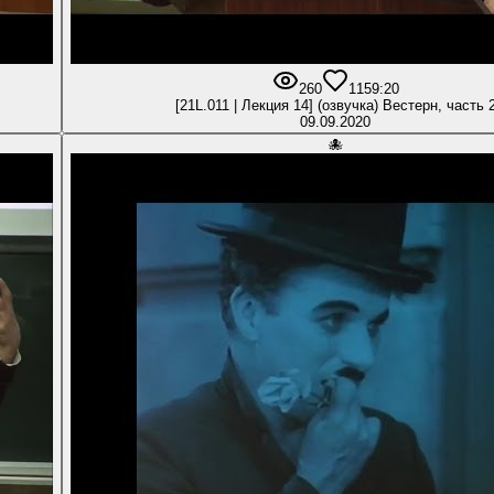
260
11
59:20
[21L.011 | Лекция 14] (озвучка) Вестерн, часть 
09.09.2020
🐙