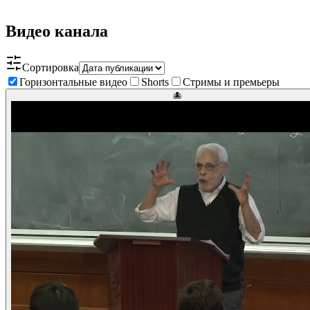
Видео канала
Сортировка
Горизонтальные видео
Shorts
Стримы и премьеры
🐙