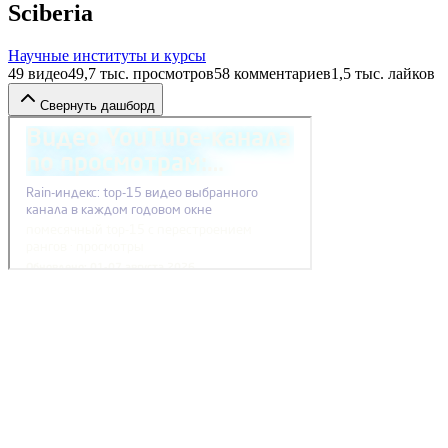
Sciberia
Научные институты и курсы
49
видео
49,7 тыс.
просмотров
58
комментариев
1,5 тыс.
лайков
Свернуть дашборд