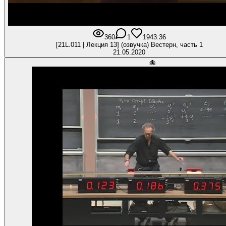
360
1
19
43:36
[21L.011 | Лекция 13] (озвучка) Вестерн, часть 1
21.05.2020
🐙