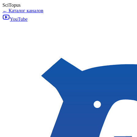
SciTopus
← Каталог каналов
YouTube