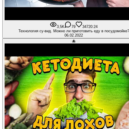
3,5K
79
347
20:24
Технология су-вид. Можно ли приготовить еду в посудомойке
06.02.2022
🐙