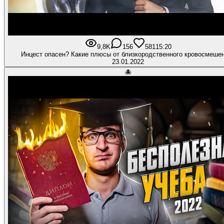
9,8K
156
581
15:20
Инцест опасен? Какие плюсы от близкородственного кровосмеше
23.01.2022
🐙