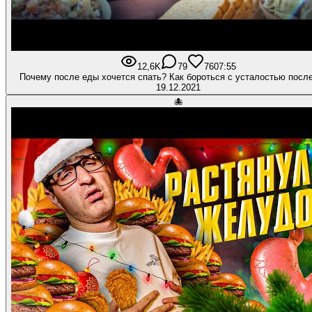
12,6K
79
760
7:55
Почему после еды хочется спать? Как бороться с усталостью посл
19.12.2021
🐙