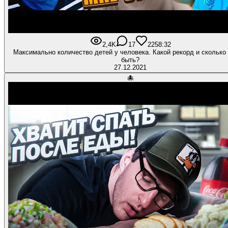
2,4K
17
225
8:32
Максимально количество детей у человека. Какой рекорд и сколько
быть?
27.12.2021
🐙