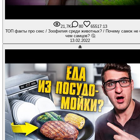
21,7K
80
655
17:13
ТОП факты про секс / Зоофилия среди животных? / Почему самок не
чем самцов? 🤔
13.02.2022
🐙