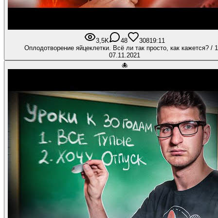
3,5K
48
308
19:11
Оплодотворение яйцеклетки. Всё ли так просто, как кажется? / 
07.11.2021
🐙