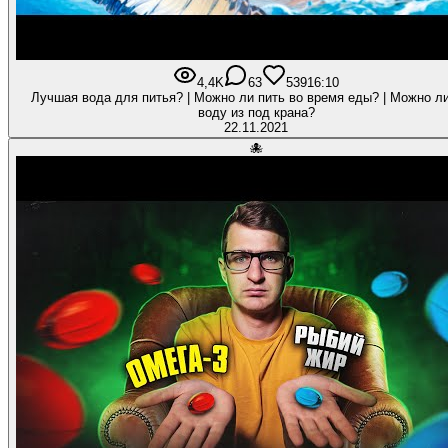
4,4K
63
539
16:10
Лучшая вода для питья? | Можно ли пить во время еды? | Можно ли
воду из под крана?
22.11.2021
🐙