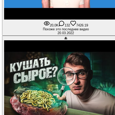
20,0K
132
742
6:19
Похоже это последнее видео
20.03.2022
🐙