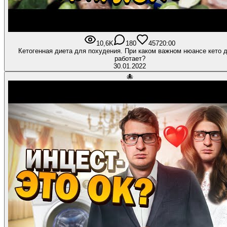
10,6K
180
457
20:00
Кетогенная диета для похудения. При каком важном нюансе кето 
работает?
30.01.2022
🐙