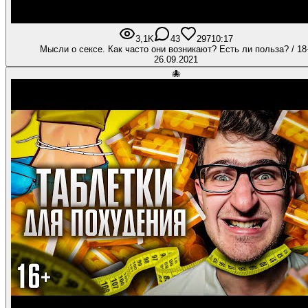
3,1K
43
297
10:17
Мысли о сексе. Как часто они возникают? Есть ли польза? / 18
26.09.2021
🐙