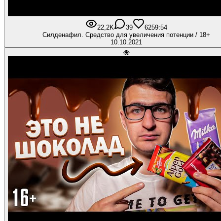
22,2K
39
625
9:54
Силденафил. Средство для увеличения потенции / 18+
10.10.2021
🐙