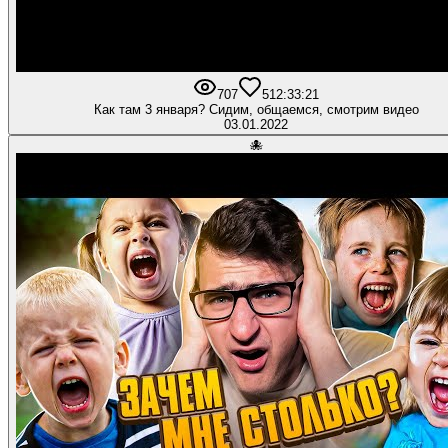
707
51
2:33:21
Как там 3 января? Сидим, общаемся, смотрим видео
03.01.2022
🐙