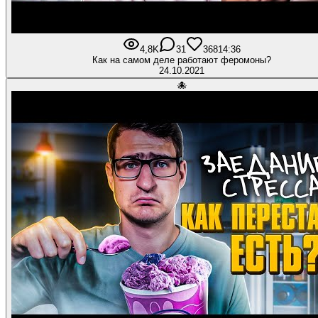
4,8K
31
368
14:36
Как на самом деле работают феромоны?
24.10.2021
🐙