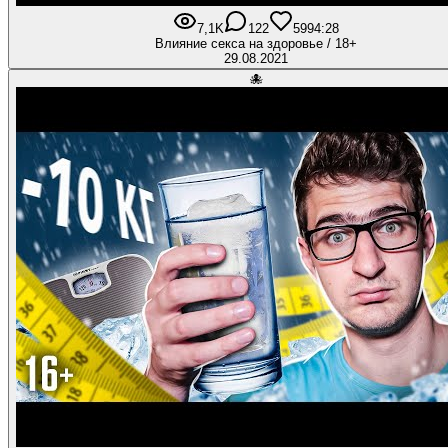
7,1K
122
599
4:28
Влияние секса на здоровье / 18+
29.08.2021
🐙