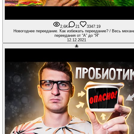
2,6K
21
334
7:19
Новогоднее переедание. Как избежать переедание? / Весь механ
переедания от “А” до “Я”
12.12.2021
🐙