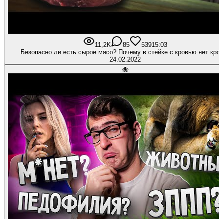
11,2K
85
539
15:03
Безопасно ли есть сырое мясо? Почему в стейке с кровью нет кр
24.02.2022
🐙