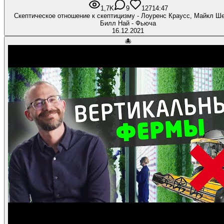
1,7K
9
127
14:47
Скептическое отношение к скептицизму - Лоуренс Краусс, Майкл Ш
Билл Най - Фьюча
16.12.2021
🐙