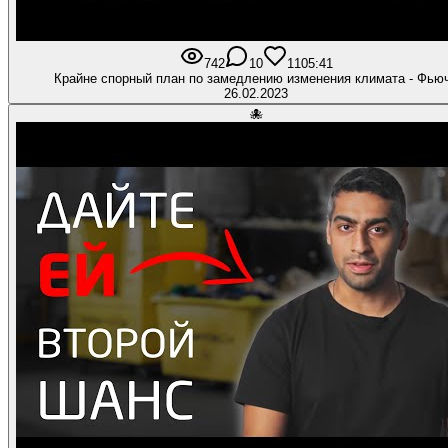
742
10
110
5:41
Крайне спорный план по замедлению изменения климата - Фью
26.02.2023
🐙