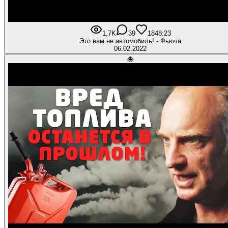
1,7K
39
184
8:23
Это вам не автомобиль! - Фьюча
06.02.2022
🐙