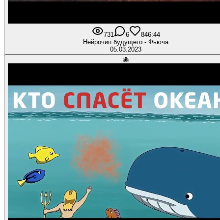
731
6
84
6:44
Нейрочип будущего - Фьюча
05.03.2023
🐙