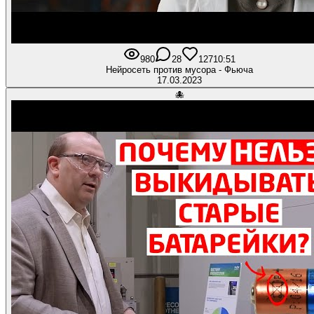
980
28
127
10:51
Нейросеть против мусора - Фьюча
17.03.2023
🐙