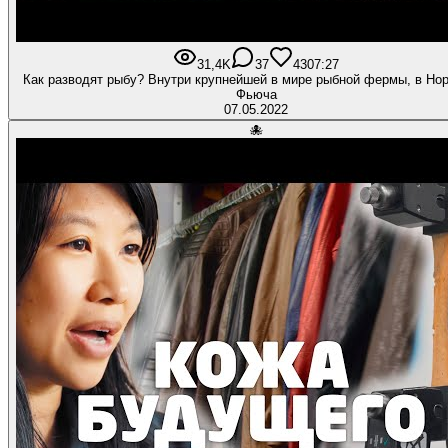
31,4K
37
430
7:27
Как разводят рыбу? Внутри крупнейшей в мире рыбной фермы, в Нор
Фьюча
07.05.2022
🐙