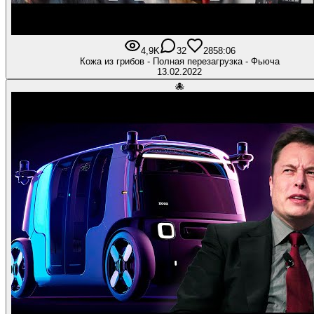
4,9K
32
285
8:06
Кожа из грибов - Полная перезагрузка - Фьюча
13.02.2022
🐙