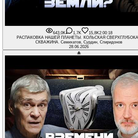
643,0K
1,7K
15,8K
2:00:18
РАСПАКОВКА НАШЕЙ ПЛАНЕТЫ. КОЛЬСКАЯ СВЕРХГЛУБОК
СКВАЖИНА. Семихатов, Сурдин, Спиридонов
28.06.2026
🐙