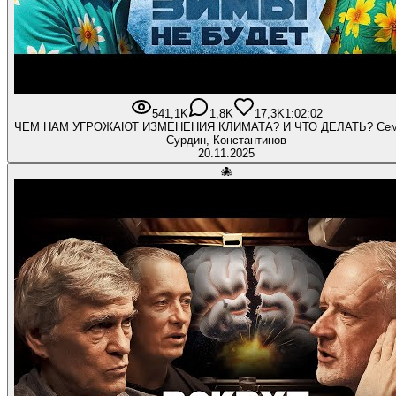
541,1K
1,8K
17,3K
1:02:02
ЧЕМ НАМ УГРОЖАЮТ ИЗМЕНЕНИЯ КЛИМАТА? И ЧТО ДЕЛАТЬ? Семи
Сурдин, Константинов
20.11.2025
🐙