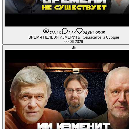
788,1K
2,5K
24,0K
1:25:35
ВРЕМЯ НЕЛЬЗЯ ИЗМЕРИТЬ. Семихатов и Сурдин
09.06.2026
🐙