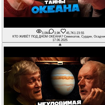
3,0M
3,9K
45,7K
1:23:55
КТО ЖИВЁТ ПОД ДНОМ ОКЕАНА? Семихатов, Сурдин, Осадчи
17.06.2025
🐙