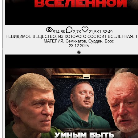
914,8K
2,7K
21,5K
1:32:49
НЕВИДИМОЕ ВЕЩЕСТВО, ИЗ КОТОРОГО СОСТОИТ ВСЕЛЕННАЯ: 
МАТЕРИЯ. Семихатов, Сурдин, Боос
23.12.2025
🐙