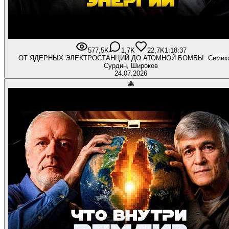
577,5K
1,7K
22,7K
1:18:37
ОТ ЯДЕРНЫХ ЭЛЕКТРОСТАНЦИЙ ДО АТОМНОЙ БОМБЫ. Семиха
Сурдин, Широков
24.07.2026
🐙