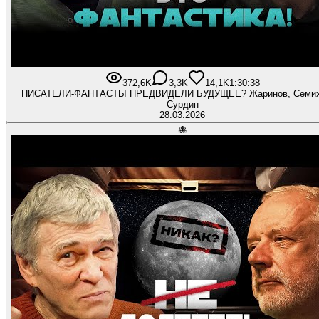
372,6K
3,3K
14,1K
1:30:38
ПИСАТЕЛИ-ФАНТАСТЫ ПРЕДВИДЕЛИ БУДУЩЕЕ? Жаринов, Семих
Сурдин
28.03.2026
🐙