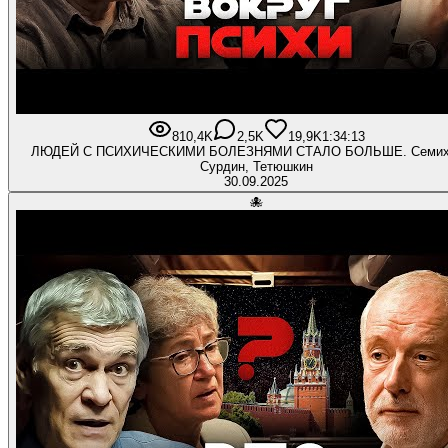
810,4K
2,5K
19,9K
1:34:13
ЛЮДЕЙ С ПСИХИЧЕСКИМИ БОЛЕЗНЯМИ СТАЛО БОЛЬШЕ. Семих
Сурдин, Тетюшкин
30.09.2025
🐙