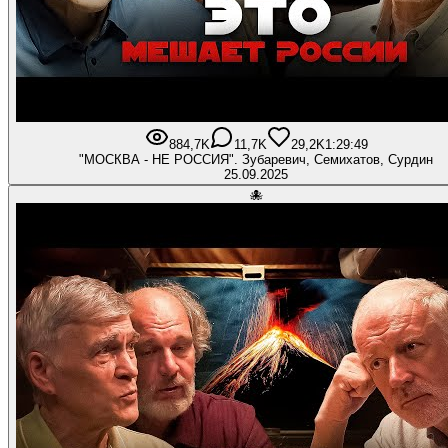
884,7K
11,7K
29,2K
1:29:49
"МОСКВА - НЕ РОССИЯ". Зубаревич, Семихатов, Сурдин
25.09.2025
🐙