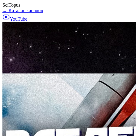
SciTopus
← Каталог каналов
YouTube