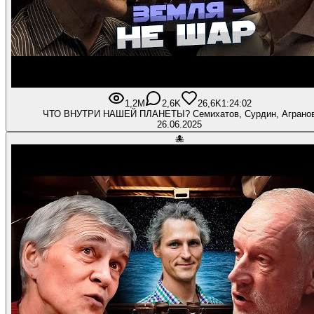
1,2M
2,6K
26,6K
1:24:02
ЧТО ВНУТРИ НАШЕЙ ПЛАНЕТЫ? Семихатов, Сурдин, Аграно
26.06.2025
🐙