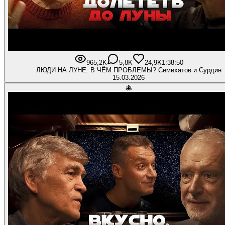
965,2K
5,8K
24,9K
1:38:50
ЛЮДИ НА ЛУНЕ: В ЧЁМ ПРОБЛЕМЫ? Семихатов и Сурдин
15.03.2026
🐙