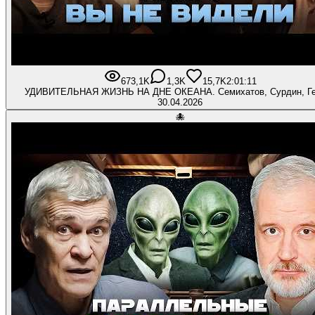
673,1K
1,3K
15,7K
2:01:11
УДИВИТЕЛЬНАЯ ЖИЗНЬ НА ДНЕ ОКЕАНА. Семихатов, Сурдин, Ге
30.04.2026
🐙