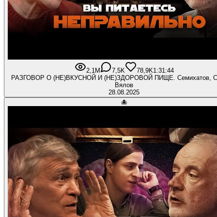
2,1M
7,5K
78,9K
1:31:44
РАЗГОВОР О (НЕ)ВКУСНОЙ И (НЕ)ЗДОРОВОЙ ПИЩЕ. Семихатов, С
Вялов
28.08.2025
🐙