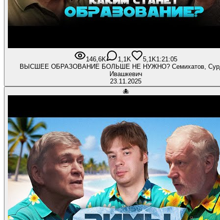
146,6K
1,1K
5,1K
1:21:05
ВЫСШЕЕ ОБРАЗОВАНИЕ БОЛЬШЕ НЕ НУЖНО? Семихатов, Сур
Ивашкевич
23.11.2025
🐙