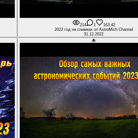
214
1
16
3:42
2022 год на снимках от AstroMich Channel
31.12.2022
🐙