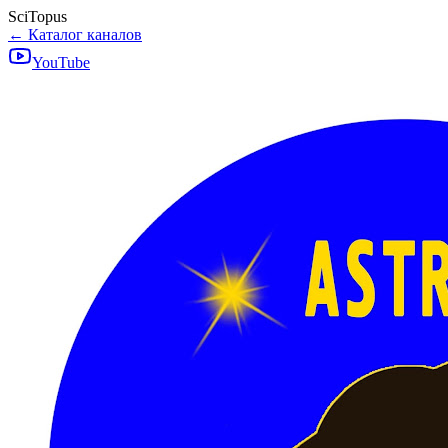
SciTopus
← Каталог каналов
YouTube