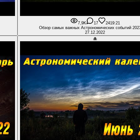
7,9K
17
241
9:21
Обзор самых важных Астрономических событий 202
27.12.2022
🐙