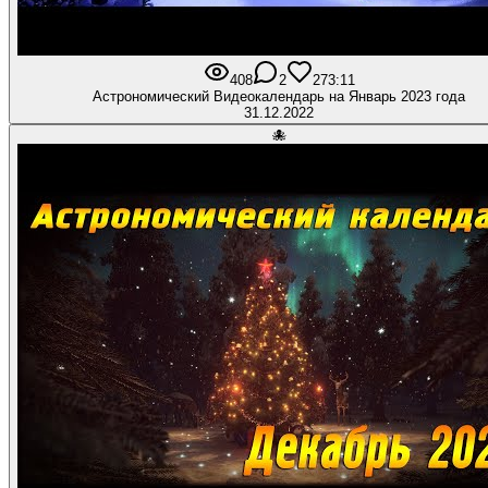
408
2
27
3:11
Астрономический Видеокалендарь на Январь 2023 года
31.12.2022
🐙