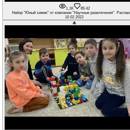
1,1K
8
5:42
Набор "Юный химик" от компании "Научные развлечения". Распак
10.02.2022
🐙