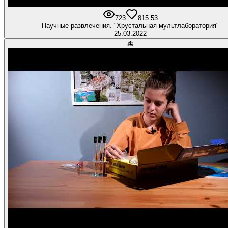
723
8
15:53
Научные развлечения. "Хрустальная мультлаборатория"
25.03.2022
🐙