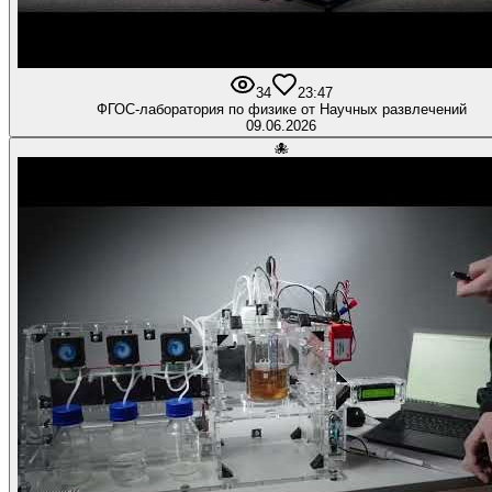
34
2
3:47
ФГОС-лаборатория по физике от Научных развлечений
09.06.2026
🐙