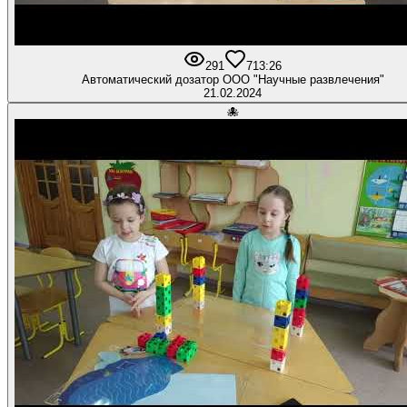
291
7
13:26
Автоматический дозатор ООО "Научные развлечения"
21.02.2024
🐙