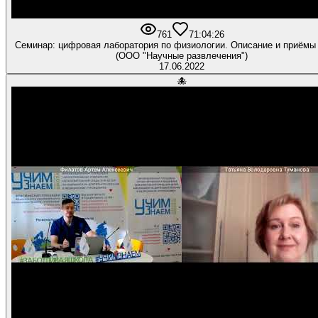
761
7
1:04:26
Семинар: цифровая лаборатория по физиологии. Описание и приёмы
(ООО "Научные развлечения")
17.06.2022
🐙