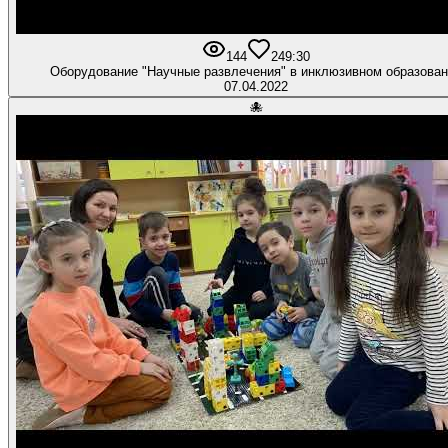
144
2
49:30
Оборудование "Научные развлечения" в инклюзивном образова
07.04.2022
🐙