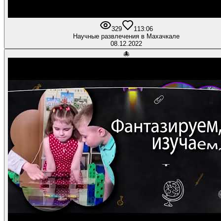
329
11
3:06
Научные развлечения в Махачкале
08.12.2022
🐙