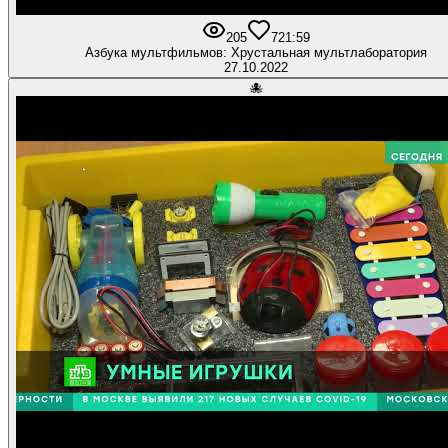
205
7
21:59
Азбука мультфильмов: Хрустальная мультлаборатория
27.10.2022
🐙