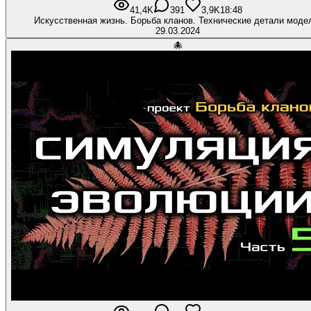
41,4K
391
3,9K
18:48
Искусственная жизнь. Борьба кланов. Технические детали моде
29.03.2024
🐙