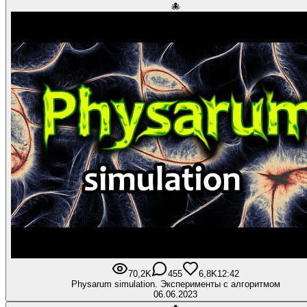
🐙
70,2K
455
6,8K
12:42
Physarum simulation. Эксперименты с алгоритмом
06.06.2023