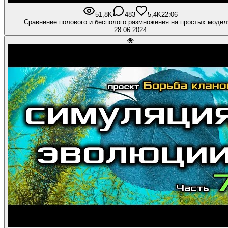
51,8K
483
5,4K
22:06
Сравнение полового и бесполого размножения на простых модел
28.06.2024
🐙