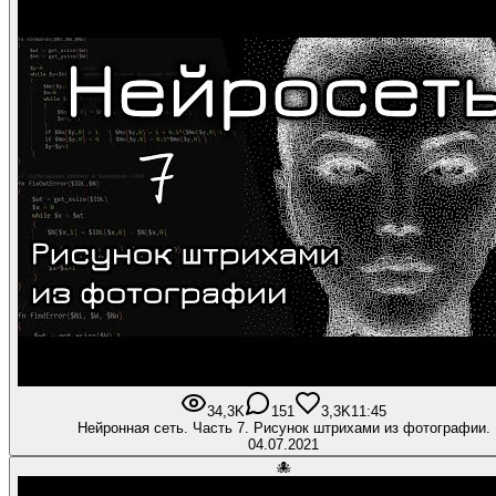
34,3K
151
3,3K
11:45
Нейронная сеть. Часть 7. Рисунок штрихами из фотографии.
04.07.2021
🐙