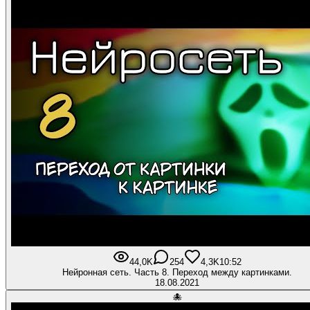
44,0K
254
4,3K
10:52
Нейронная сеть. Часть 8. Переход между картинками.
18.08.2021
🐙