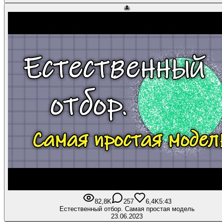
🐙
82,8K
257
6,4K
5:43
Естественный отбор. Самая простая модель
23.06.2023