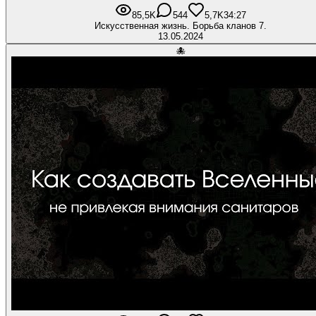
85,5K
544
5,7K
34:27
Искусственная жизнь. Борьба кланов 7.
13.05.2024
🐙