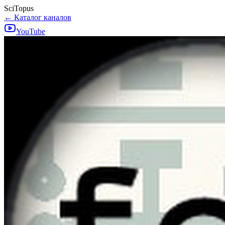
SciTopus
← Каталог каналов
YouTube