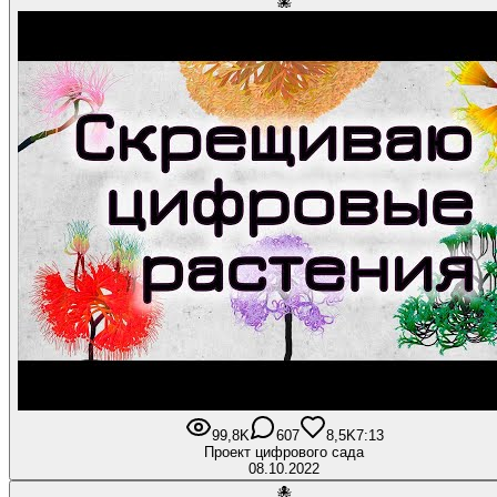
🐙
99,8K
607
8,5K
7:13
Проект цифрового сада
08.10.2022
🐙