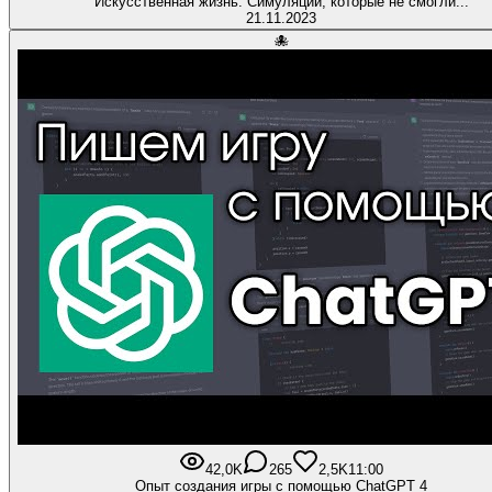
Искусственная жизнь. Симуляции, которые не смогли...
21.11.2023
🐙
42,0K
265
2,5K
11:00
Опыт создания игры с помощью ChatGPT 4