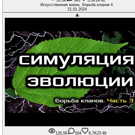
53,3K
545
5,5K
14:42
Искусственная жизнь. Борьба кланов 4.
21.01.2024
🐙
126,5K
504
8,7K
23:48