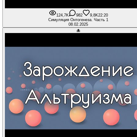
124,7K
982
9,8K
22:20
Симуляция Онтогенеза. Часть 1
08.02.2025
🐙