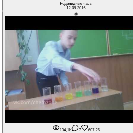
Роданидные часы
12.09.2016
🐙
104,1K
7
60
7:26