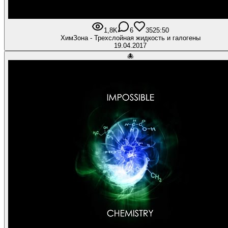
1,8K
6
35
25:50
ХимЗона - Трехслойная жидкость и галогены
19.04.2017
🐙