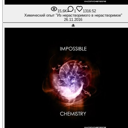
15,6K
1
13
16:52
Химический опыт "Из нерастворимого в нерастворимое"
26.11.2016
🐙