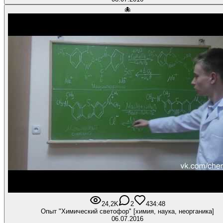
🐙
24,2K
2
43
4:48
Опыт "Химический светофор" [химия, наука, неорганика]
06.07.2016