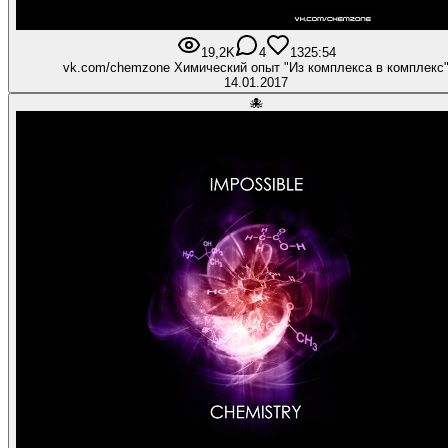
19,2K
4
13
25:54
vk.com/chemzone Химический опыт "Из комплекса в комплекс
14.01.2017
🐙