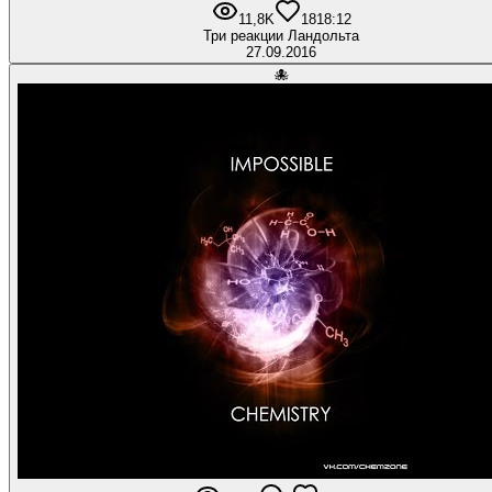
11,8K
18
18:12
Три реакции Ландольта
27.09.2016
🐙