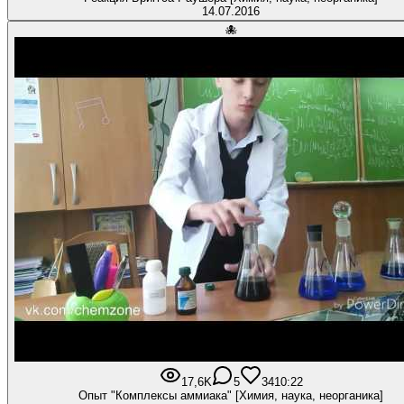
14.07.2016
🐙
17,6K
5
34
10:22
Опыт "Комплексы аммиака" [Химия, наука, неорганика]