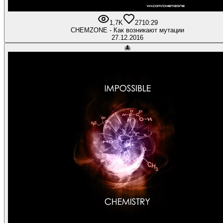
1,7K
27
10:29
CHEMZONE - Как возникают мутации
27.12.2016
🐙