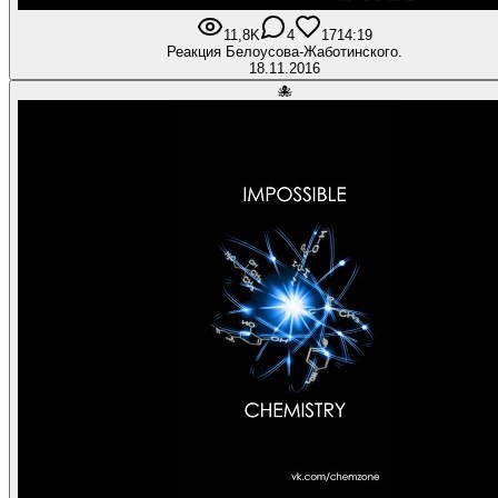
11,8K
4
17
14:19
Реакция Белоусова-Жаботинского.
18.11.2016
🐙