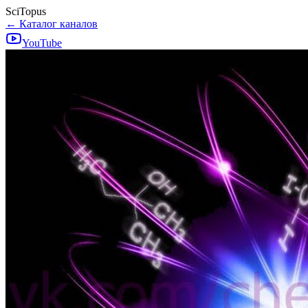
SciTopus
← Каталог каналов
YouTube