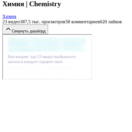
Химия | Chemistry
Химия
23
видео
387,5 тыс.
просмотров
58
комментариев
620
лайков
Свернуть дашборд