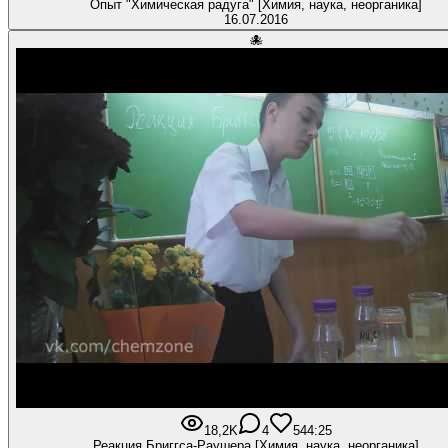
Опыт "Химическая радуга" [Химия, наука, неорганика]
16.07.2016
🐙
18,2K
4
54
4:25
Реакция Бриггса-Раушера [Химия, наука, неорганика]