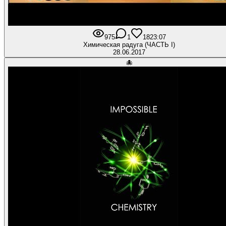
975
1
18
23:07
Химическая радуга (ЧАСТЬ I)
28.06.2017
🐙