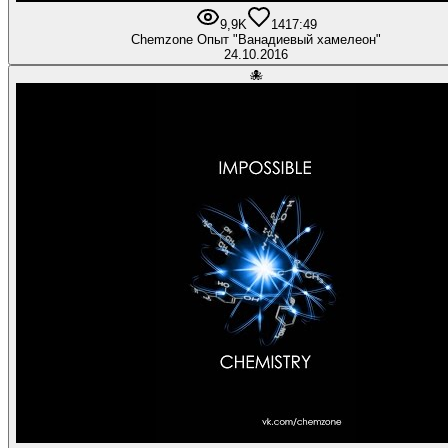
9,9K
14
17:49
Chemzone Опыт "Ванадиевый хамелеон"
24.10.2016
🐙