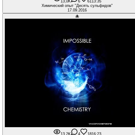
13,0K
6
61
13:35
Химический опыт "Десять сульфидов"
17.09.2016
🐙
13,2K
4
18
16:23