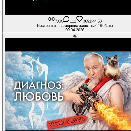
7,0K
111
369
1:44:53
Воскрешать вымерших животных? Дебаты
09.04.2026
🐙