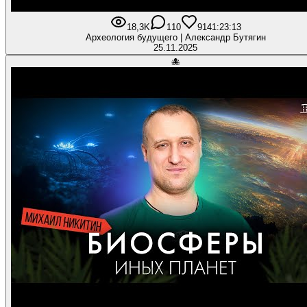
18,3K
110
914
1:23:13
Археология будущего | Александр Бутягин
25.11.2025
🐙