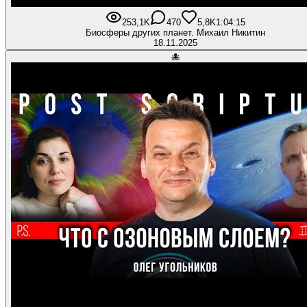
253,1K
470
5,8K
1:04:15
Биосферы других планет. Михаил Никитин
18.11.2025
🐙