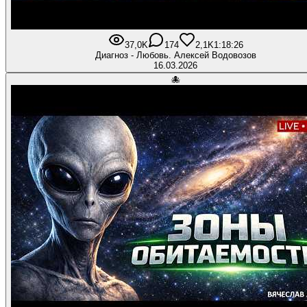
37,0K
174
2,1K
1:18:26
Диагноз - Любовь. Алексей Водовозов
16.03.2026
🐙