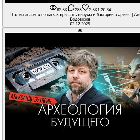
62,5K
283
2,5K
1:20:34
Что мы знаем о попытках призвать вирусы и бактерии в армию | Ал
Водовозов
02.12.2025
🐙