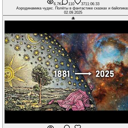
6,7K
110
371
1:06:33
Аэродинамика чудес. Полёты в фантастике сказках и байопика
02.09.2025
🐙