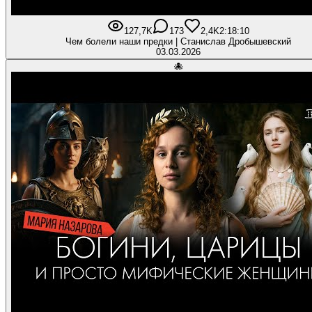
127,7K
173
2,4K
2:18:10
Чем болели наши предки | Станислав Дробышевский
03.03.2026
🐙