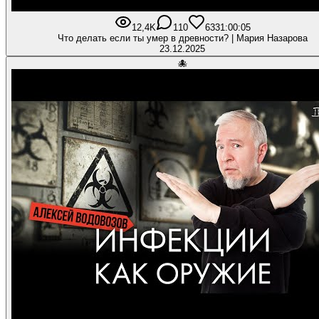
12,4K
110
633
1:00:05
Что делать если ты умер в древности? | Мария Назарова
23.12.2025
🐙