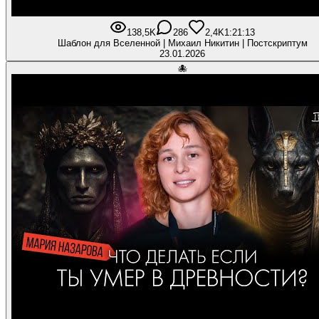
138,5K
286
2,4K
1:21:13
Шаблон для Вселенной | Михаил Никитин | Постскриптум
23.01.2026
🐙