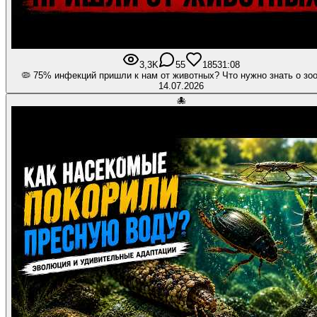
3,3K
55
185
31:08
🦠 75% инфекций пришли к нам от животных? Что нужно знать о зо
14.07.2026
🐙