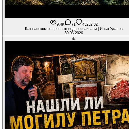
9,4K
71
432
52:32
Как насекомые пресные воды осваивали | Илья Удалов
30.06.2026
🐙