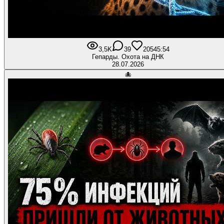
3,5K
39
205
45:54
Гепарды. Охота на ДНК
28.07.2026
🐙