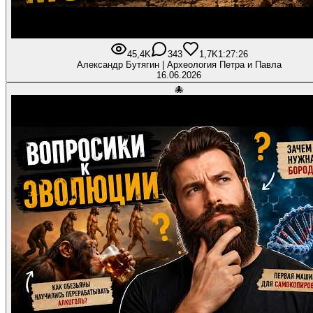
45,4K
343
1,7K
1:27:26
Александр Бутягин | Археология Петра и Павла
16.06.2026
🐙