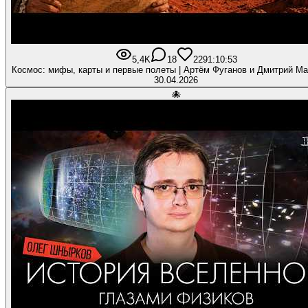
5,4K
18
229
1:10:53
Космос: мифы, карты и первые полеты | Артём Фуганов и Дмитрий М
30.04.2026
🐙