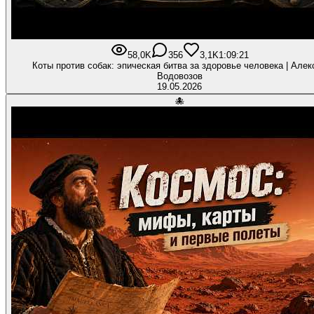
58,0K
356
3,1K
1:09:21
Коты против собак: эпическая битва за здоровье человека | Алек
Водовозов
19.05.2026
🐙