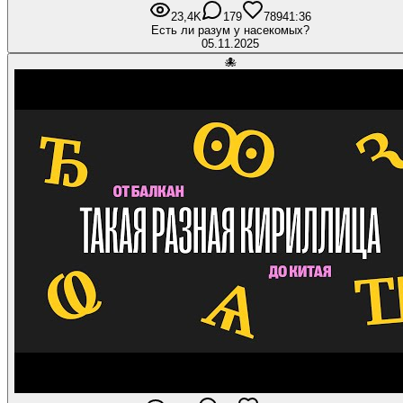
23,4K
179
789
41:36
Есть ли разум у насекомых?
05.11.2025
🐙