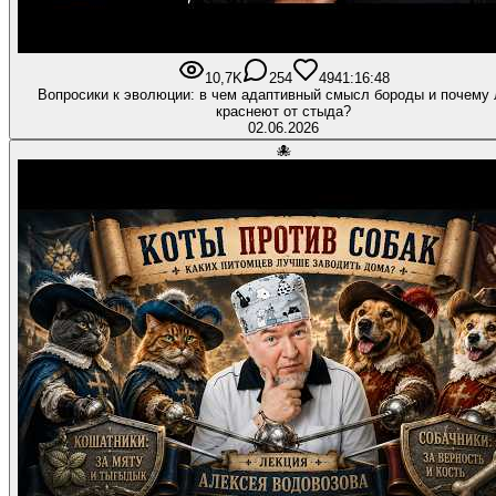
10,7K
254
494
1:16:48
Вопросики к эволюции: в чем адаптивный смысл бороды и почему
краснеют от стыда?
02.06.2026
🐙