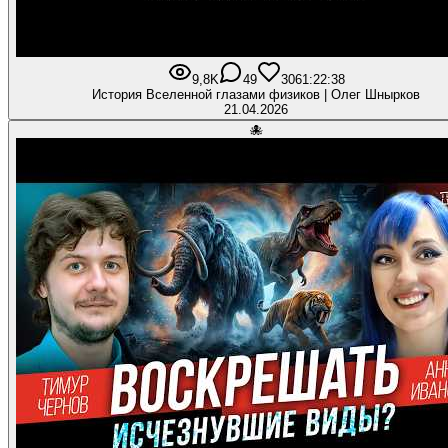
9,8K
49
306
1:22:38
История Вселенной глазами физиков | Олег Шнырков
21.04.2026
🐙