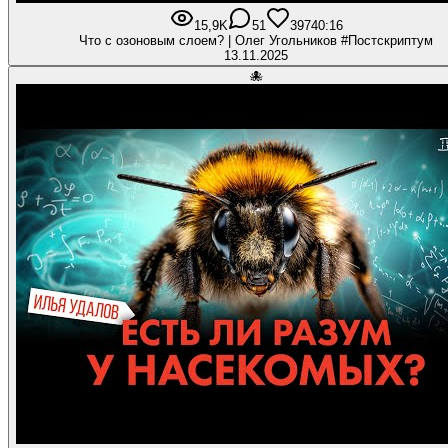
15,9K
51
397
40:16
Что с озоновым слоем? | Олег Угольников #Постскриптум
13.11.2025
🐙