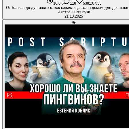
10,0K
118
538
1:07:33
От Балкан до дунганского: как кириллица стала домом для десятков
и «странных» букв
21.10.2025
🐙