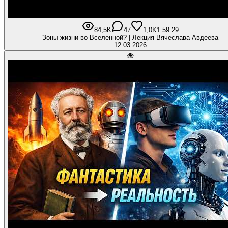
84,5K
47
1,0K
1:59:29
Зоны жизни во Вселенной? | Лекция Вячеслава Авдеева
12.03.2026
🐙