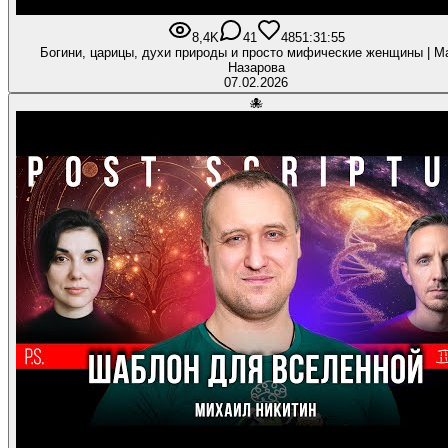
8,4K
41
485
1:31:55
Богини, царицы, духи природы и просто мифические женщины | М
Назарова
07.02.2026
🐙