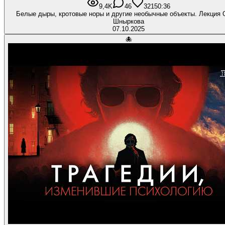
9,4K
46
321
50:36
Белые дыры, кротовые норы и другие необычные объекты. Лекция 
Шныркова
07.10.2025
🐙