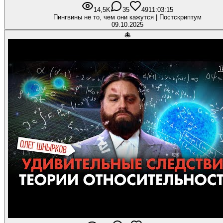
14,5K
35
491
1:03:15
Пингвины не то, чем они кажутся | Постскриптум
09.10.2025
🐙