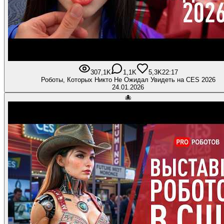
307,1K
1,1K
5,3K
22:17
Роботы, Которых Никто Не Ожидал Увидеть на CES 2026
24.01.2026
🐙