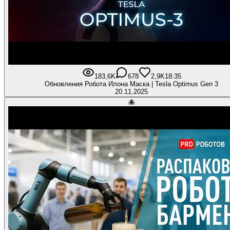
183,6K
678
2,9K
18:35
Обновления Робота Илона Маска | Tesla Optimus Gen 3
20.11.2025
🐙