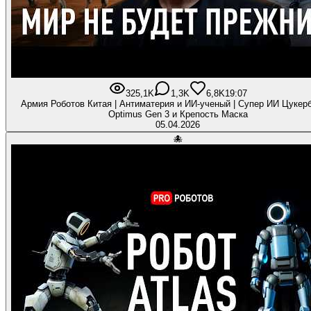
325,1K
1,3K
6,8K
19:07
Армия Роботов Китая | Антиматерия и ИИ-ученый | Супер ИИ Цукерб
Optimus Gen 3 и Крепость Маска
05.04.2026
🐙