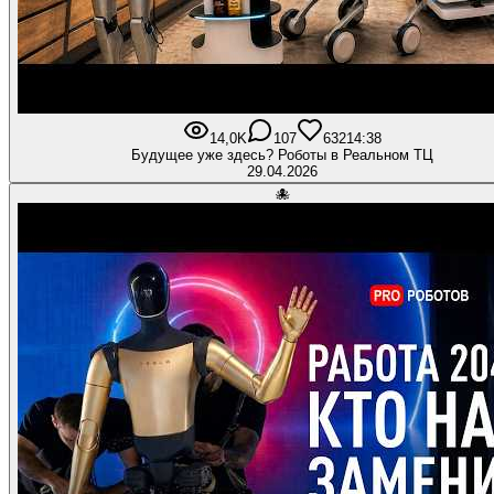
14,0K
107
632
14:38
Будущее уже здесь? Роботы в Реальном ТЦ
29.04.2026
🐙