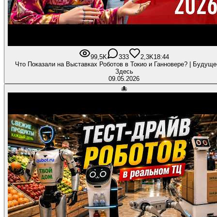
99,5K
333
2,3K
18:44
Что Показали на Выставках Роботов в Токио и Ганновере? | Будущ
Здесь
09.05.2026
🐙