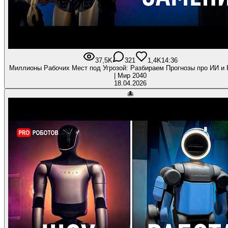
37,5K
321
1,4K
14:36
Миллионы Рабочих Мест под Угрозой: Разбираем Прогнозы про ИИ и 
| Мир 2040
18.04.2026
🐙