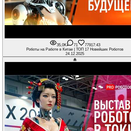
35,0K
71
779
17:43
Роботы на Работе в Китае | ТОП 17 Новейших Роботов
24.12.2025
🐙