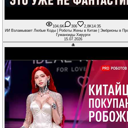
104,6K
306
2,8K
14:35
ИИ Взламывает Любые Коды | Роботы Жены в Китае | Эмбрионы в Про
Гуманоиды Хирурги
15.07.2026
🐙