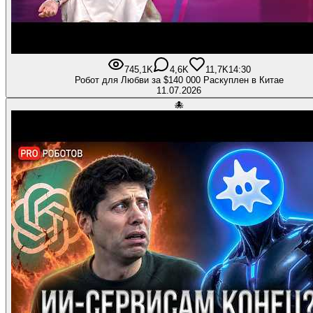
745,1K
4,6K
11,7K
14:30
Робот для Любви за $140 000 Раскуплен в Китае
11.07.2026
🐙