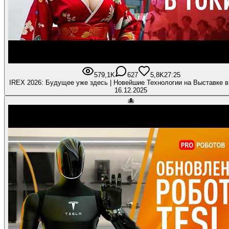
579,1K
627
5,8K
27:25
IREX 2026: Будущее уже здесь | Новейшие Технологии на Выставке в
16.12.2025
🐙