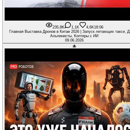
235,8K
1,1K
4,6K
18:06
Главная Выставка Дронов в Китае 2026 | Запуск летающих такси, Д
Альпинисты, Коптеры с ИИ
09.06.2026
🐙