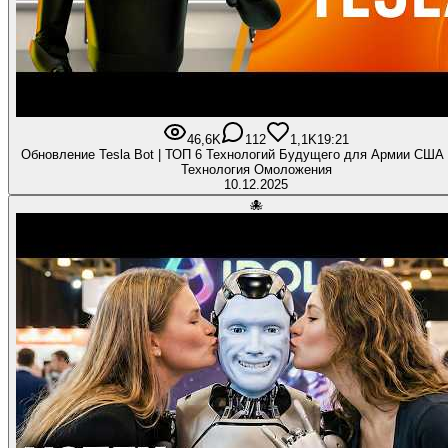
46,6K
112
1,1K
19:21
Обновление Tesla Bot | ТОП 6 Технологий Будущего для Армии США 
Технология Омоложения
10.12.2025
🐙