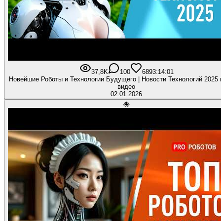
37,8K
100
689
3:14:01
Новейшие Роботы и Технологии Будущего | Новости Технологий 2025 
видео
02.01.2026
🐙