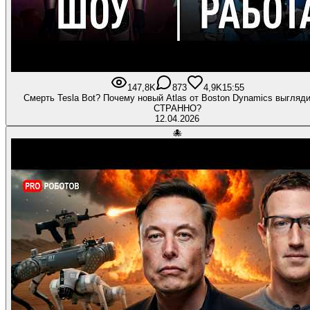
147,8K
873
4,9K
15:55
Смерть Tesla Bot? Почему новый Atlas от Boston Dynamics выгляди
СТРАННО?
12.04.2026
🐙