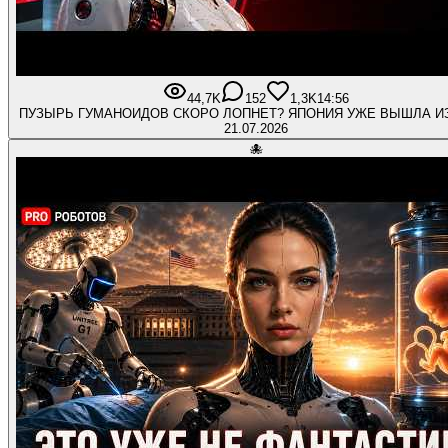
44,7K
152
1,3K
14:56
ПУЗЫРЬ ГУМАНОИДОВ СКОРО ЛОПНЕТ? ЯПОНИЯ УЖЕ ВЫШЛА И
21.07.2026
🐙