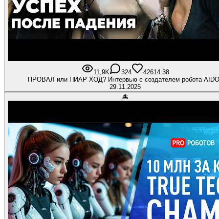
11,9K
324
426
14:38
ПРОВАЛ или ПИАР ХОД? Интервью с создателем робота AID
29.11.2025
🐙