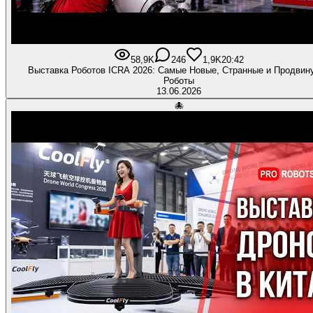
58,9K
246
1,9K
20:42
Выставка Роботов ICRA 2026: Самые Новые, Странные и Продвин
Роботы
13.06.2026
🐙