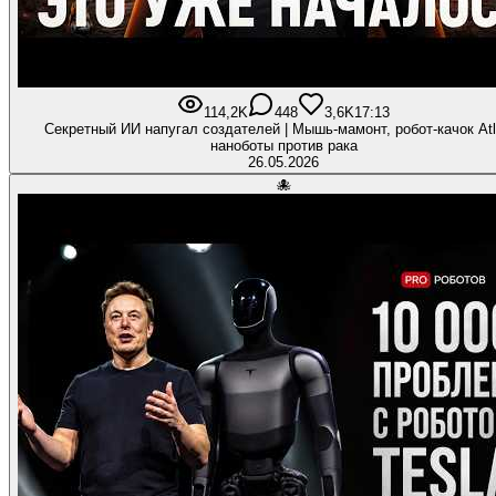
114,2K
448
3,6K
17:13
Секретный ИИ напугал создателей | Мышь-мамонт, робот-качок Atl
наноботы против рака
26.05.2026
🐙