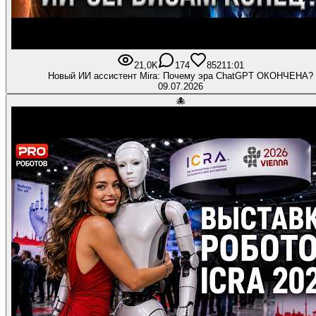
21,0K
174
852
11:01
Новый ИИ ассистент Mira: Почему эра ChatGPT ОКОНЧЕНА?
09.07.2026
🐙