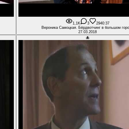
1,1K
3
29
40:37
Вероника Самоцкая. Бёрдвотчинг в большом гор
27.03.2018
🐙