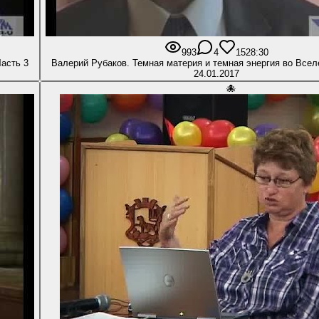
993
4
15
28:30
Часть 3
Валерий Рубаков. Темная материя и темная энергия во Всел
24.01.2017
🐙