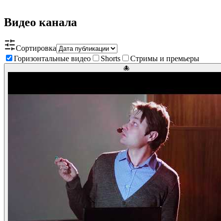
Видео канала
Сортировка
Горизонтальные видео
Shorts
Стримы и премьеры
🐙