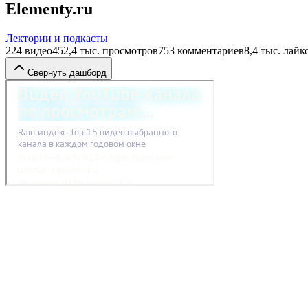
Elementy.ru
Лектории и подкасты
224
видео
452,4 тыс.
просмотров
753
комментариев
8,4 тыс.
лайк
Свернуть дашборд