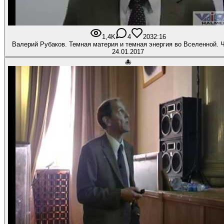
1,4K
4
20
32:16
Валерий Рубаков. Темная материя и темная энергия во Вселенной. 
24.01.2017
🐙