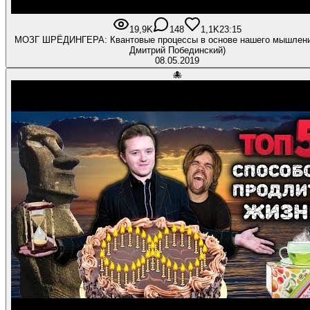
19,9K
148
1,1K
23:15
МОЗГ ШРЁДИНГЕРА: Квантовые процессы в основе нашего мышления
Дмитрий Побединский)
08.05.2019
🐙