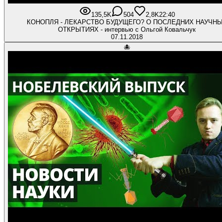
135,5K
504
2,8K
22:40
КОНОПЛЯ - ЛЕКАРСТВО БУДУЩЕГО? О ПОСЛЕДНИХ НАУЧН
ОТКРЫТИЯХ - интервью с Ольгой Ковальчук
07.11.2018
🐙