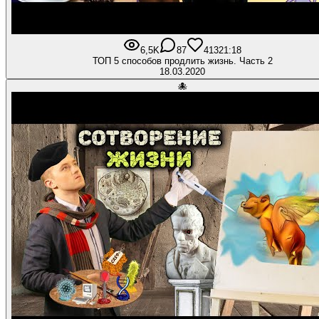
6,5K
87
413
21:18
ТОП 5 способов продлить жизнь. Часть 2
18.03.2020
🐙