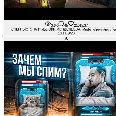
3,6K
45
210
13:37
СНЫ НЬЮТОНА И ЯБЛОКИ МЕНДЕЛЕЕВА: Мифы о великих уче
10.11.2020
🐙