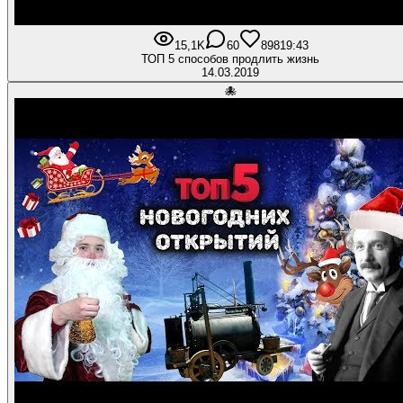
15,1K
60
898
19:43
ТОП 5 способов продлить жизнь
14.03.2019
🐙