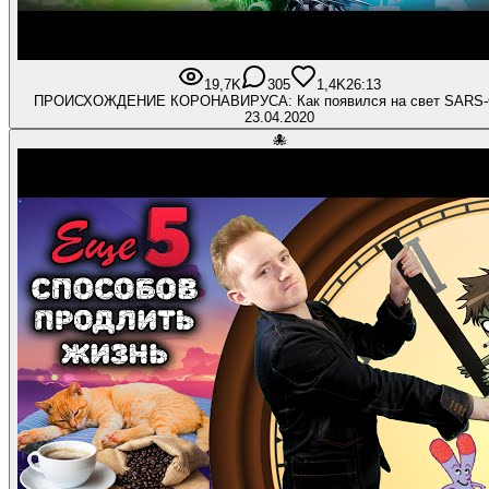
19,7K
305
1,4K
26:13
ПРОИСХОЖДЕНИЕ КОРОНАВИРУСА: Как появился на свет SARS-
23.04.2020
🐙