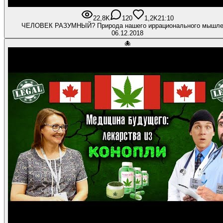
22,8K
120
1,2K
21:10
ЧЕЛОВЕК РАЗУМНЫЙ? Природа нашего иррационального мышле
06.12.2018
🐙