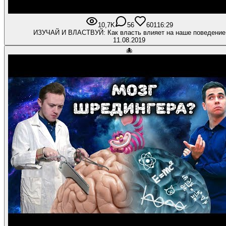
10,7K
56
601
16:29
ИЗУЧАЙ И ВЛАСТВУЙ: Как власть влияет на наше поведение
11.08.2019
🐙