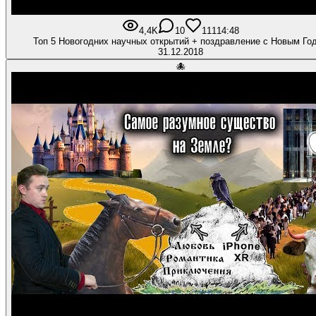
4,4K
10
111
14:48
Топ 5 Новогодних научных открытий + поздравление с Новым Го
31.12.2018
🐙