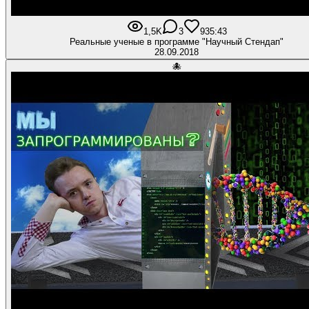
1,5K
3
93
5:43
Реальные ученые в программе "Научный Стендап"
28.09.2018
🐙