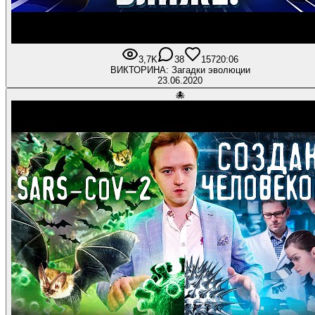
3,7K
38
157
20:06
ВИКТОРИНА: Загадки эволюции
23.06.2020
🐙