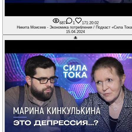
687
1
17
1:20:02
Никита Моисеев - Экономика потребления / Подкаст «Сила Ток
15.04.2024
🐙