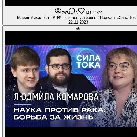
797
6
14
1:11:29
Мария Михалева - РНФ - как все устроено / Подкаст «Сила Ток
22.11.2023
🐙