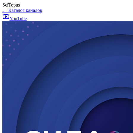
SciTopus
← Каталог каналов
YouTube