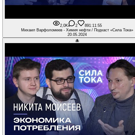
2,0K
2
89
1:11:55
Михаил Варфоломеев - Химия нефти / Подкаст «Сила Тока»
20.05.2024
🐙