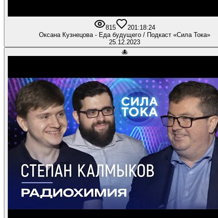
815
20
1:18:24
Оксана Кузнецова - Еда будущего / Подкаст «Сила Тока»
25.12.2023
🐙