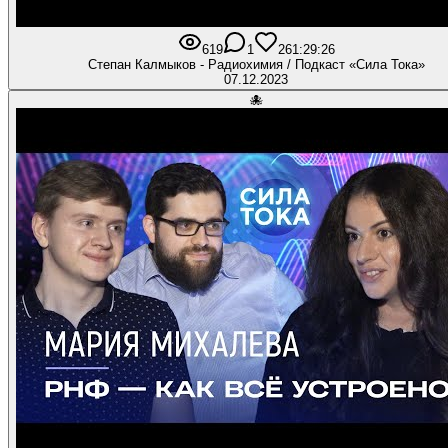
619
1
26
1:29:26
Степан Калмыков - Радиохимия / Подкаст «Сила Тока»
07.12.2023
🐙