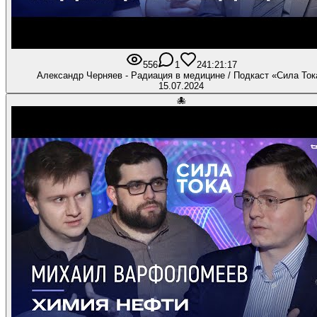
556
1
24
1:21:17
Александр Черняев - Радиация в медицине / Подкаст «Сила Ток
15.07.2024
🐙