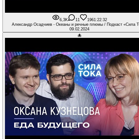
6,3K
11
196
1:22:32
Александр Осадчиев - Океаны и речные плюмы / Подкаст «Сила Т
09.02.2024
🐙