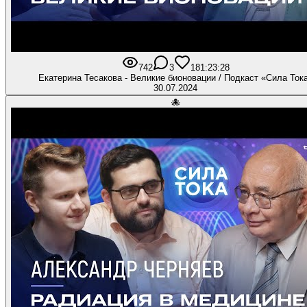
742
3
18
1:23:28
Екатерина Тесакова - Великие бионовации / Подкаст «Сила Ток
30.07.2024
🐙