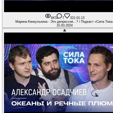
847
7
32
1:01:13
Марина Кинкулькина - Это депрессия...? / Подкаст «Сила Тока
15.03.2024
🐙