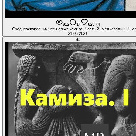
912
14
82
8:44
Средневековое нижнее белье: камиза. Часть 2. Медиевальный бл
21.05.2021
🐙