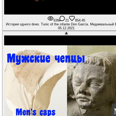
639
21
85
4:45
История одного блио. Tunic of the infante Don García. Медиеваль
05.12.2021
🐙