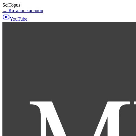
SciTopus
← Каталог каналов
YouTube