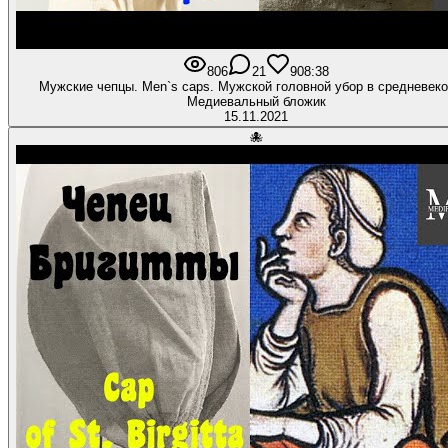
806
21
90
8:38
Мужские чепцы. Men`s caps. Мужской головной убор в средневеко
Медиевальный бложик
15.11.2021
🐙