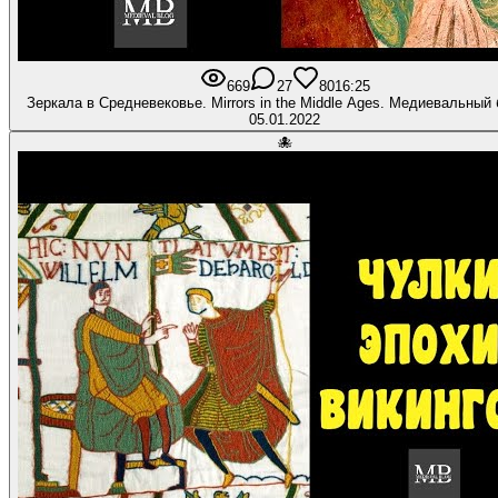
669
27
80
16:25
Зеркала в Средневековье. Mirrors in the Middle Ages. Медиевальный
05.01.2022
🐙