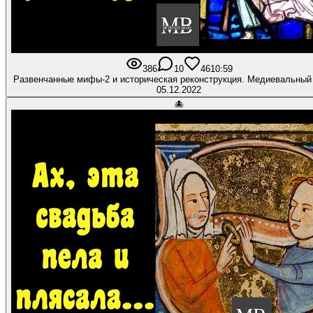
386
10
46
10:59
Развенчанные мифы-2 и историческая реконструкция. Медиевальный
05.12.2022
🐙