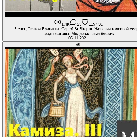
1,4K
23
115
7:31
Чепец Святой Бригитты. Cap of St.Birgitta. Женский головной убо
средневековье.Медиевальный бложик
05.11.2021
🐙