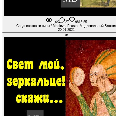
1,4K
27
98
15:55
Средневековые пиры / Medieval Feasts. Медиевальный Бложи
20.01.2022
🐙