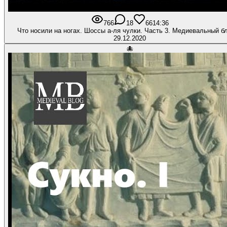
766
18
66
14:36
Что носили на ногах. Шоссы а-ля чулки. Часть 3. Медиевальный б
29.12.2020
🐙