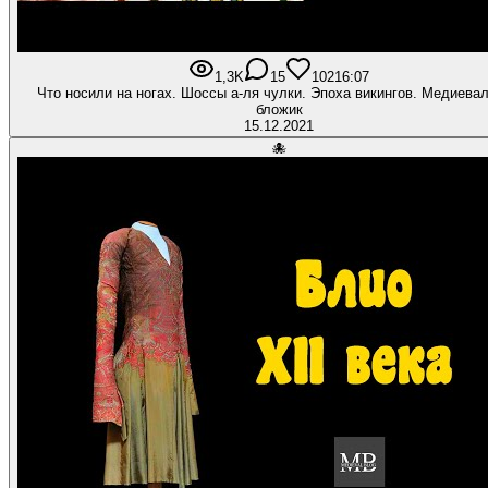
1,3K
15
102
16:07
Что носили на ногах. Шоссы а-ля чулки. Эпоха викингов. Медиевальный
бложик
15.12.2021
🐙