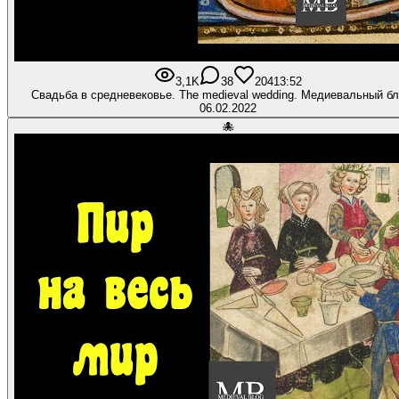
3,1K
38
204
13:52
Свадьба в средневековье. The medieval wedding. Медиевальный б
06.02.2022
🐙