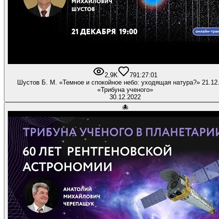
2,9K
79
1:27:01
Шустов Б. М. «Темное и спокойное небо: уходящая натура?» 21.12
«Трибуна ученого»
30.12.2022
🐙