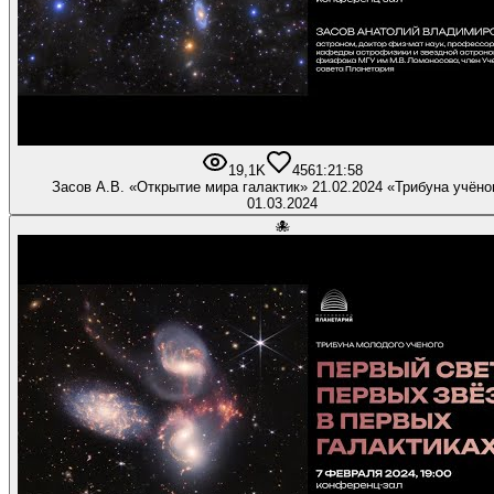
19,1K
456
1:21:58
Засов А.В. «Открытие мира галактик» 21.02.2024 «Трибуна учёно
01.03.2024
🐙