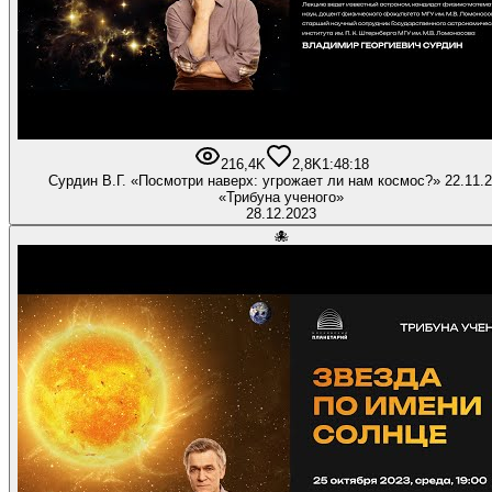
216,4K
2,8K
1:48:18
Сурдин В.Г. «Посмотри наверх: угрожает ли нам космос?» 22.11.
«Трибуна ученого»
28.12.2023
🐙