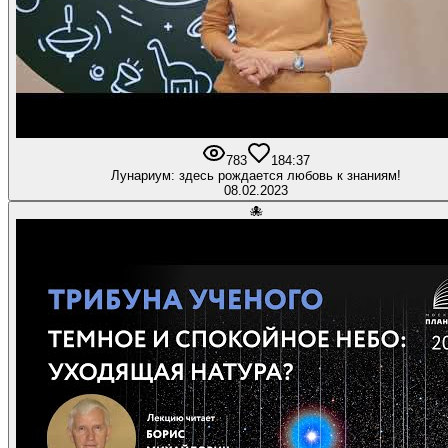
783
18
4:37
Лунариум: здесь рождается любовь к знаниям!
08.02.2023
🐙