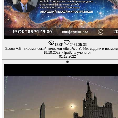
12,0K
246
1:35:33
Засов А.В. «Космический телескоп «Джеймс Уэбб», задачи и возмож
19.10.2022 «Трибуна ученого»
01.12.2022
🐙