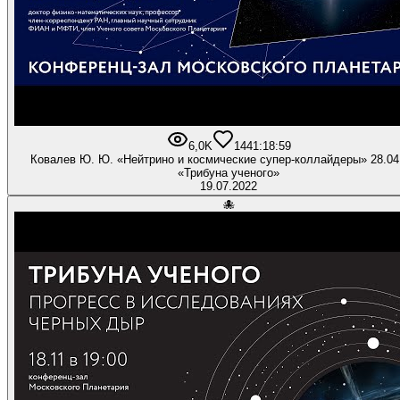
6,0K
144
1:18:59
Ковалев Ю. Ю. «Нейтрино и космические супер-коллайдеры» 28.04
«Трибуна ученого»
19.07.2022
🐙