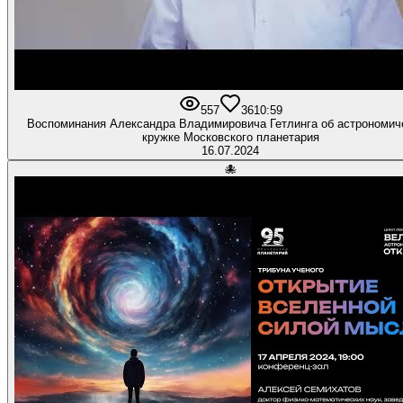
557
36
10:59
Воспоминания Александра Владимировича Гетлинга об астрономич
кружке Московского планетария
16.07.2024
🐙