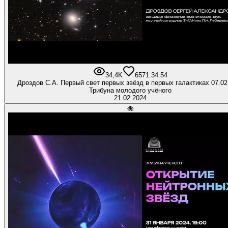
34,4K
657
1:34:54
Дроздов С.А. Первый свет первых звёзд в первых галактиках 07.02
Трибуна молодого учёного
21.02.2024
🐙