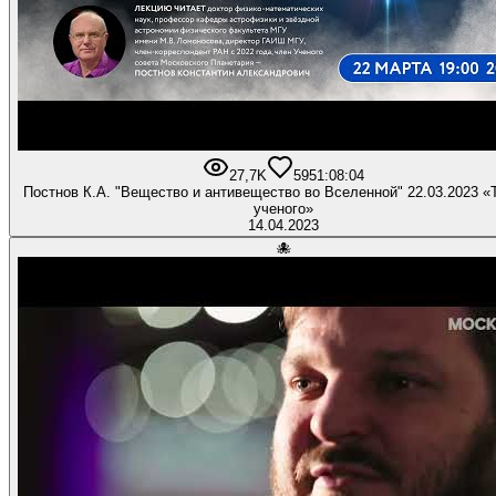
27,7K
595
1:08:04
Постнов К.А. "Вещество и антивещество во Вселенной" 22.03.2023 «
ученого»
14.04.2023
🐙