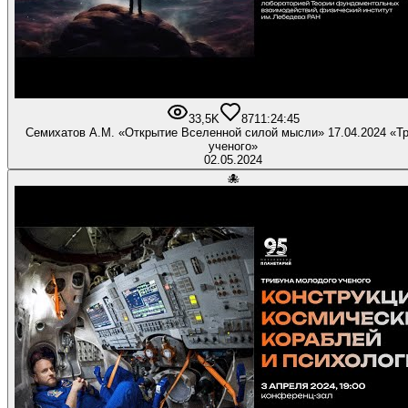
33,5K
871
1:24:45
Семихатов А.М. «Открытие Вселенной силой мысли» 17.04.2024 «Т
ученого»
02.05.2024
🐙