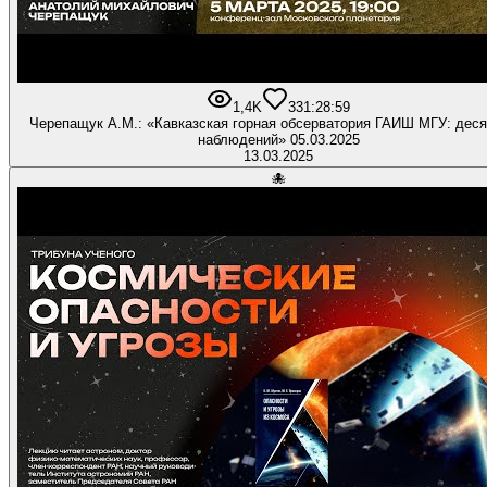
1,4K
33
1:28:59
Черепащук А.М.: «Кавказская горная обсерватория ГАИШ МГУ: деся
наблюдений» 05.03.2025
13.03.2025
🐙