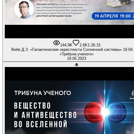
144,9K
2,6K
1:26:15
Вибе Д.З. «Галактические окрестности Солнечной системы» 19.04
«Трибуна ученого»
19.05.2023
🐙