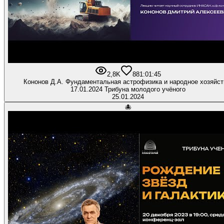
2,8K
88
1:01:45
Кононов Д.А. Фундаментальная астрофизика и народное хозяйст
17.01.2024 Трибуна молодого учёного
25.01.2024
🐙