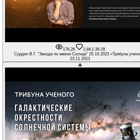
178,2K
2,6K
1:39:28
Сурдин В.Г. "Звезда по имени Солнце" 25.10.2023 «Трибуна учено
23.11.2023
🐙