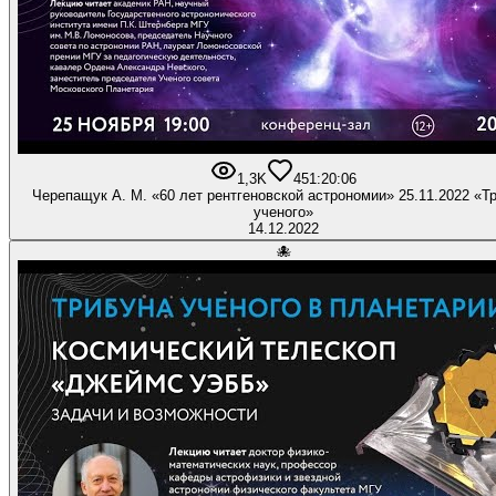
1,3K
45
1:20:06
Черепащук А. М. «60 лет рентгеновской астрономии» 25.11.2022 «Т
ученого»
14.12.2022
🐙