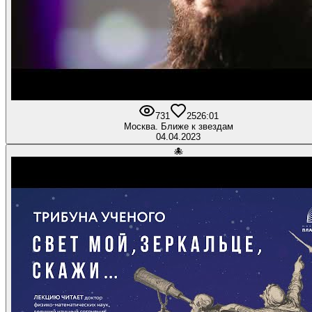
731
25
26:01
Москва. Ближе к звездам
04.04.2023
🐙