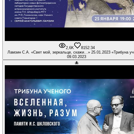
2,6K
81
52:34
Ламзин С.А. «Свет мой, зеркальце, скажи…» 25.01.2023 «Трибуна уч
09.03.2023
🐙