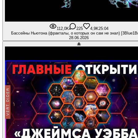
112,0K
225
4,9K
25:04
Бассейны Ньютона (фракталы, о которых он сам не знал) [3Blue1B
28.06.2026
🐙