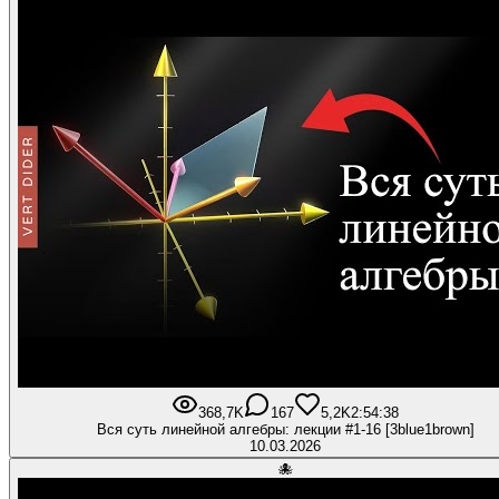
368,7K
167
5,2K
2:54:38
Вся суть линейной алгебры: лекции #1-16 [3blue1brown]
10.03.2026
🐙