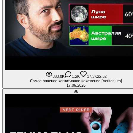
383,0K
1,2K
17,3K
22:52
Самое опасное когнитивное искажение [Veritasium]
17.06.2026
🐙