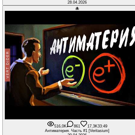
28.04.2026
🐙
516,0K
861
17,3K
33:49
Антиматерия. Часть #1 [Veritasium]