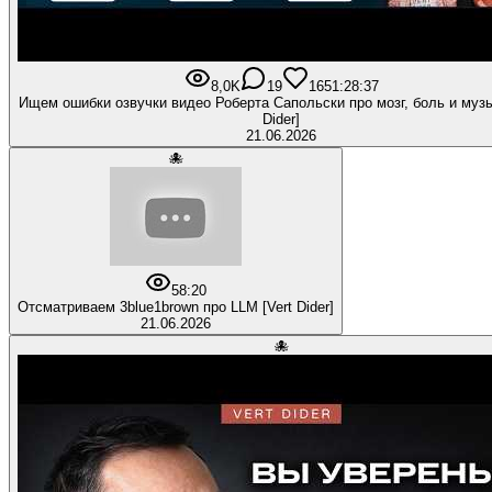
8,0K
19
165
1:28:37
Ищем ошибки озвучки видео Роберта Сапольски про мозг, боль и музы
Dider]
21.06.2026
🐙
5
8:20
Отсматриваем 3blue1brown про LLM [Vert Dider]
21.06.2026
🐙