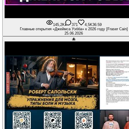
145,2K
371
4,5K
36:59
Главные открытия «Джеймса Уэбба» к 2026 году [Fraser Cain]
25.06.2026
🐙