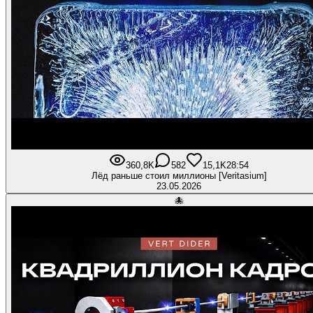
360,8K
582
15,1K
28:54
Лёд раньше стоил миллионы [Veritasium]
23.05.2026
🐙