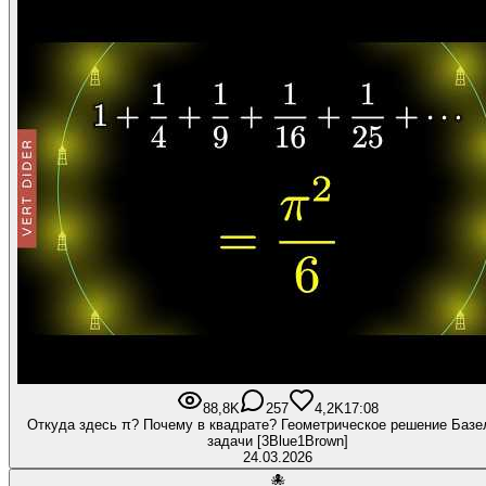
88,8K
257
4,2K
17:08
Откуда здесь π? Почему в квадрате? Геометрическое решение Базе
задачи [3Blue1Brown]
24.03.2026
🐙