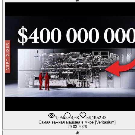
🐙
1,9M
4,6K
56,1K
52:43
Самая важная машина в мире [Veritasium]
29.03.2026
🐙