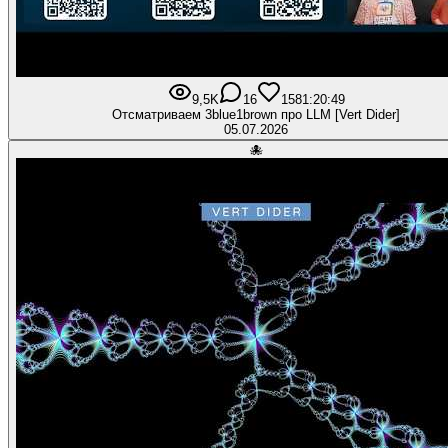
9,5K
16
158
1:20:49
Отсматриваем 3blue1brown про LLM [Vert Dider]
05.07.2026
🐙