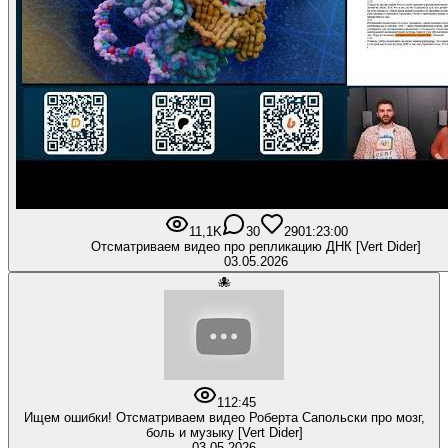
11,1K
30
290
1:23:00
Отсматриваем видео про репликацию ДНК [Vert Dider]
03.05.2026
🐙
1
12:45
Ищем ошибки! Отсматриваем видео Роберта Сапольски про мозг,
боль и музыку [Vert Dider]
03.05.2026