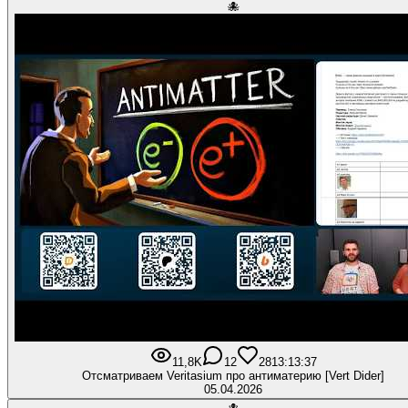
🐙
11,8K
12
281
3:13:37
Отсматриваем Veritasium про антиматерию [Vert Dider]
05.04.2026