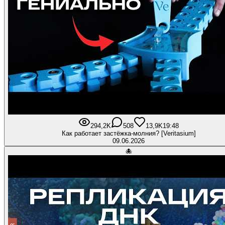
294,2K
508
13,9K
19:48
Как работает застёжка-молния? [Veritasium]
09.06.2026
🐙