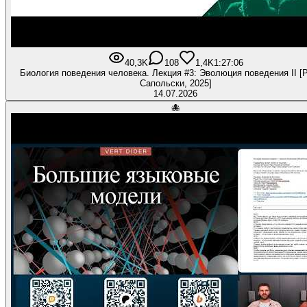
40,3K
108
1,4K
1:27:06
Биология поведения человека. Лекция #3: Эволюция поведения II [
Сапольски, 2025]
14.07.2026
🐙