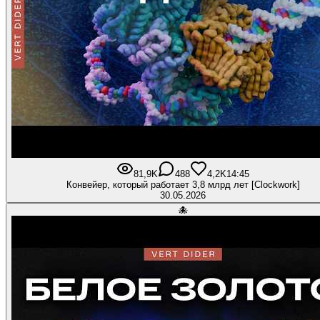
81,9K
488
4,2K
14:45
Конвейер, который работает 3,8 млрд лет [Clockwork]
30.05.2026
🐙