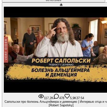
🐙
117,2K
478
5,9K
37:54
Сапольски про болезнь Альцгеймера и деменцию | Интервью отца и ч
[Robert Sapolsky]