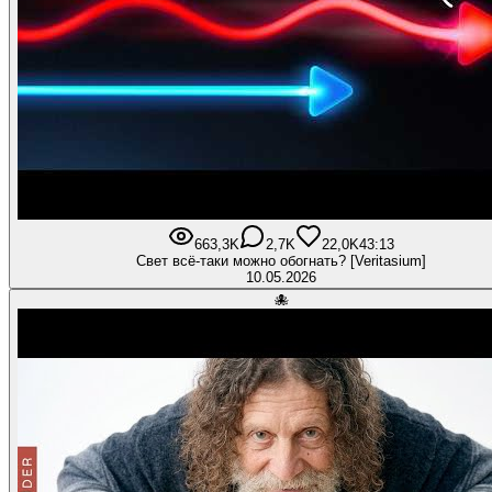
663,3K
2,7K
22,0K
43:13
Свет всё-таки можно обогнать? [Veritasium]
10.05.2026
🐙