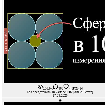
106,9K
369
4,3K
25:14
Как представить 10 измерений? [3Blue1Brown]
17.03.2026
🐙