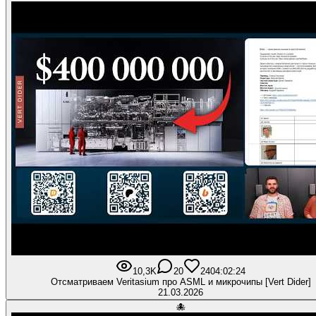
10,3K
20
240
4:02:24
Отсматриваем Veritasium про ASML и микрочипы [Vert Dider]
21.03.2026
🐙