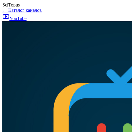
SciTopus
← Каталог каналов
YouTube