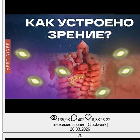
135,9K
402
6,3K
26:22
Биохимия зрения [Clockwork]
26.03.2026
🐙