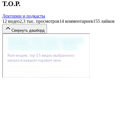
Т.О.Р.
Лектории и подкасты
12
видео
2,3 тыс.
просмотров
14
комментариев
155
лайков
Свернуть дашборд