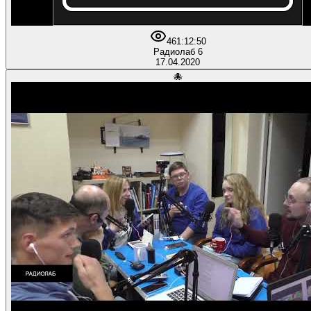
46
1:12:50
Радиолаб 6
17.04.2020
🐙