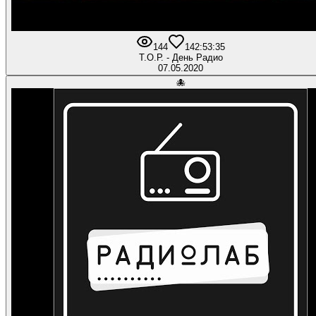
144
14
2:53:35
Т.О.Р. - День Радио
07.05.2020
🐙