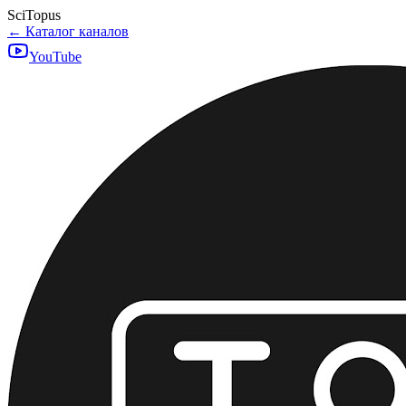
SciTopus
← Каталог каналов
YouTube