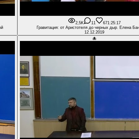
2,5K
11
67
1:25:17
ый
Гравитация: от Аристотеля до черных дыр. Елена Ба
12.12.2019
🐙