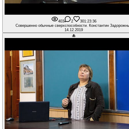
403
2
30
1:23:36
Совершенно обычные сверхспособности. Константин Задорожн
14.12.2019
🐙