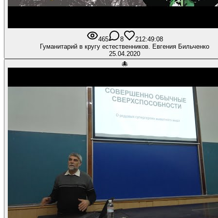
465
8
21
2:49:08
Гуманитарий в кругу естественников. Евгения Бильченко
25.04.2020
🐙