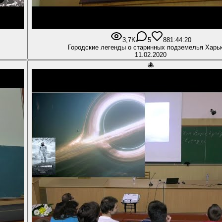
3,7K
5
88
1:44:20
Городские легенды о старинных подземелья Харь
11.02.2020
🐙