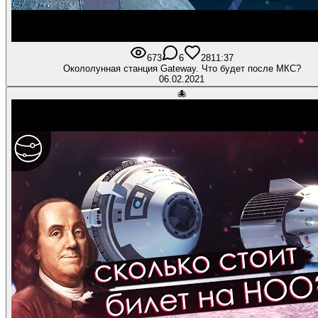
673
6
28
11:37
Окололунная станция Gateway. Что будет после МКС?
06.02.2021
🐙