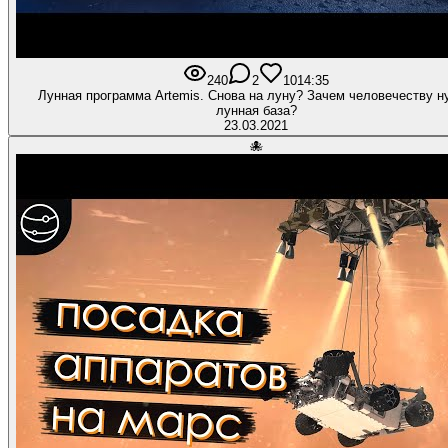
240
2
10
14:35
Лунная программа Artemis. Снова на луну? Зачем человечеству н
лунная база?
23.03.2021
🐙