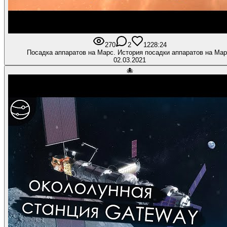
270
2
12
28:24
Посадка аппаратов на Марс. История посадки аппаратов на Мар
02.03.2021
🐙