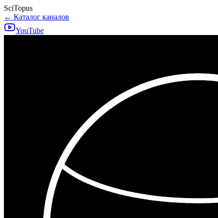
SciTopus
← Каталог каналов
YouTube