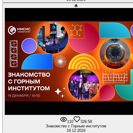
🐙
110
3
26:58
Знакомство с Горным институтом
19.12.2024