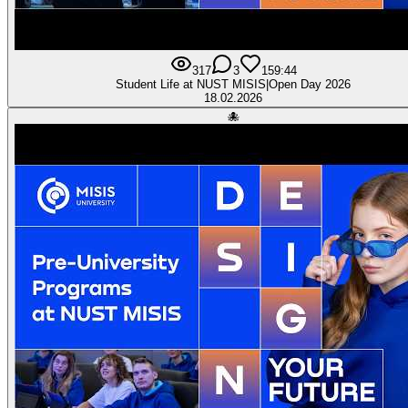
317
3
15
9:44
Student Life at NUST MISIS|Open Day 2026
18.02.2026
🐙