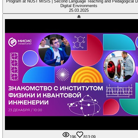
Program at NUST MISIS | Second Language Teaching and Pedagogical De
Digital Environments
25.03.2025
🐙
196
8
13:09