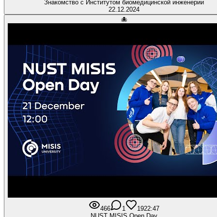
Знакомство с Институтом биомедицинской инженерии
22.12.2024
🐙
466
1
19
22:47
NUST MISIS Open Day