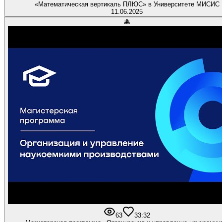
«Математическая вертикаль ПЛЮС» в Университете МИСИС
11.06.2025
🐙
63
3
3:32