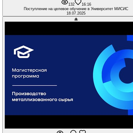
132
1
6:16
Поступление на целевое обучение в Университет МИСИС
18.07.2025
🐙