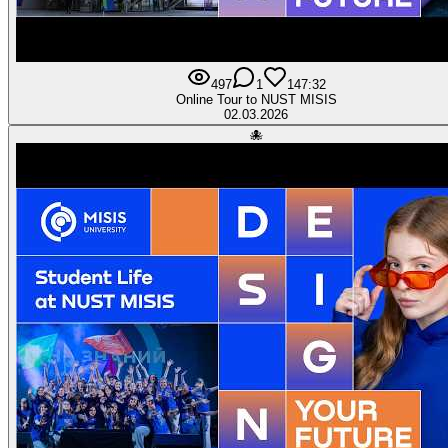
497
1
14
7:32
Online Tour to NUST MISIS
02.03.2026
🐙