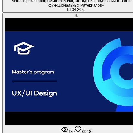
Магистерская программа «Физика, методы исследований и технол
функциональных материалов»
18.04.2025
🐙
139
8
3:18