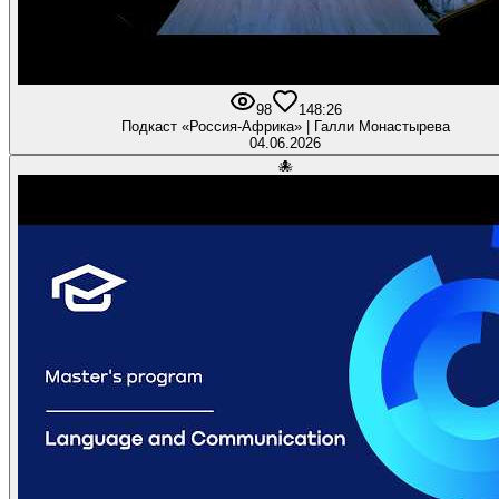
98
1
48:26
Подкаст «Россия-Африка» | Галли Монастырева
04.06.2026
🐙