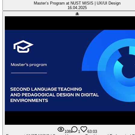
Master’s Program at NUST MISIS | UX/UI Design
16.04.2025
🐙
108
1
6
3:03