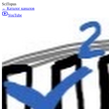
SciTopus
← Каталог каналов
YouTube