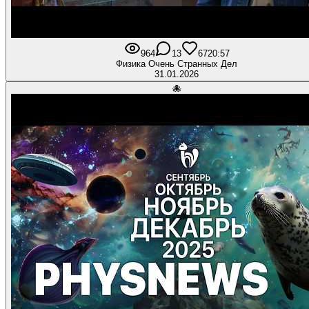
964
13
67
20:57
Физика Очень Странных Дел
31.01.2026
🐙