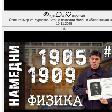
2,3K
40
102
23:48
Оппенгеймер vs Курчатов: что не показали Нолан и «Берлинская 
10.11.2025
🐙