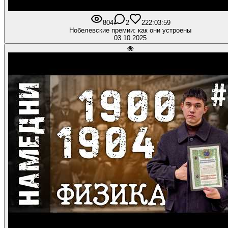
804
2
22
2:03:59
Нобелевские премии: как они устроены
03.10.2025
🐙