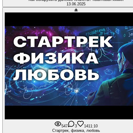
13.06.2025
🐙
547
3
14
11:10
Стартрек, физика, любовь