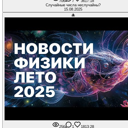
706
7
36
17:18
Случайные числа неслучайны?
15.08.2025
🐙
256
1
18
13:28