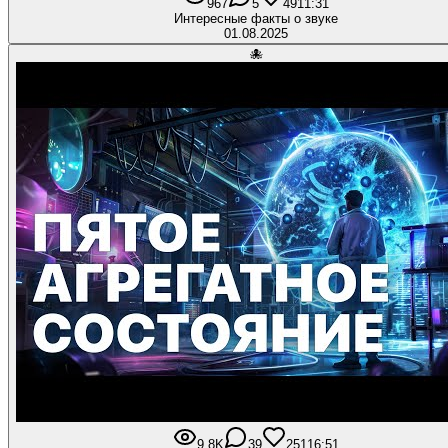
967
5
49
11:31
Интересные факты о звуке
01.08.2025
🐙
9,8K
39
251
16:51