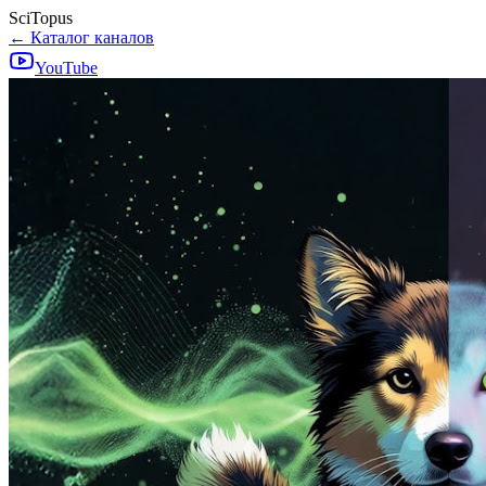
SciTopus
← Каталог каналов
YouTube