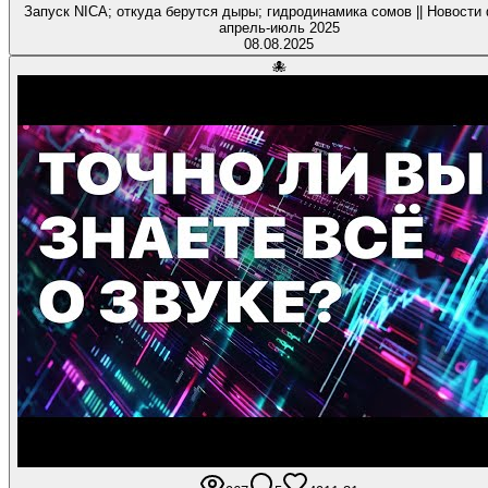
Запуск NICA; откуда берутся дыры; гидродинамика сомов || Новости
апрель-июль 2025
08.08.2025
🐙