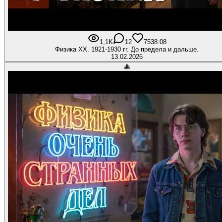
1,1K
12
75
38:08
Физика ХХ. 1921-1930 гг. До предела и дальше.
13.02.2026
🐙