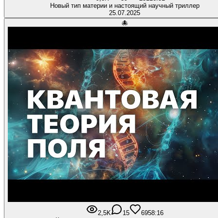
Новый тип материи и настоящий научный триллер
25.07.2025
🐙
2,5K
15
69
58:16