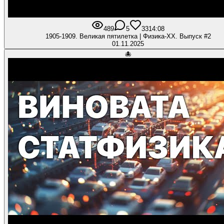
489
5
33
14:08
1905-1909. Великая пятилетка | Физика-XX. Выпуск #2
01.11.2025
🐙