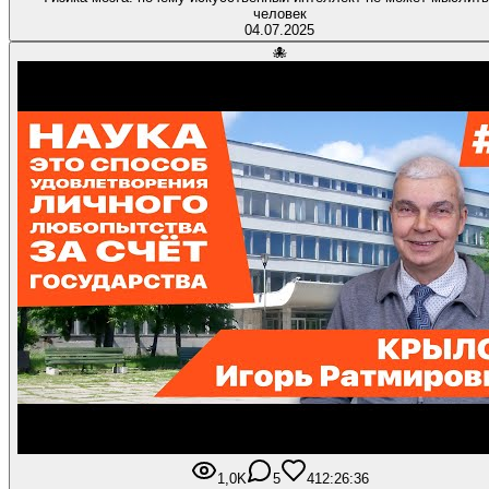
человек
04.07.2025
🐙
1,0K
5
41
2:26:36