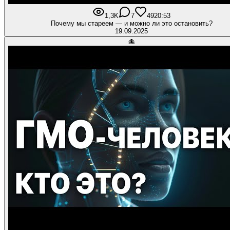
1,3K
7
49
20:53
Почему мы стареем — и можно ли это остановить?
19.09.2025
🐙