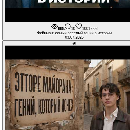
998
10
100
17:08
Фейнман: самый веселый гений в истории
03.07.2026
🐙