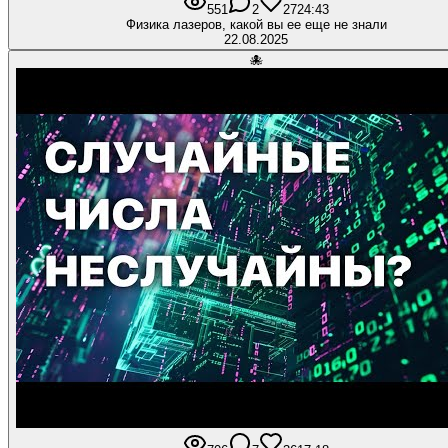
551
2
27
24:43
Физика лазеров, какой вы ее еще не знали
22.08.2025
🐙