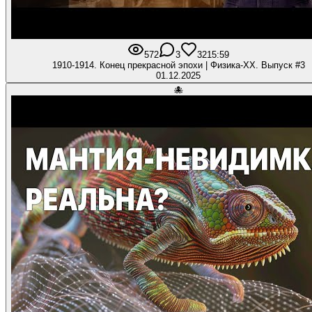
572
3
32
15:59
1910-1914. Конец прекрасной эпохи | Физика-XX. Выпуск #3
01.12.2025
🐙