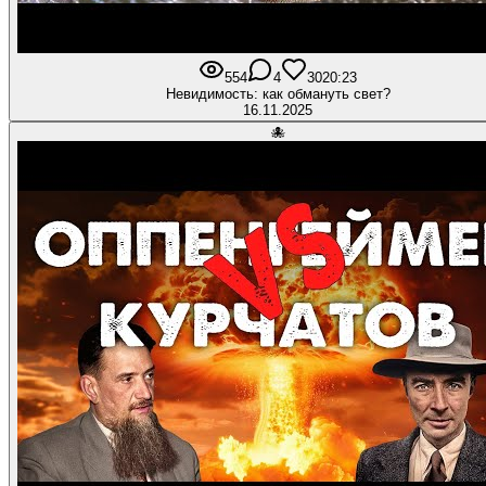
554
4
30
20:23
Невидимость: как обмануть свет?
16.11.2025
🐙