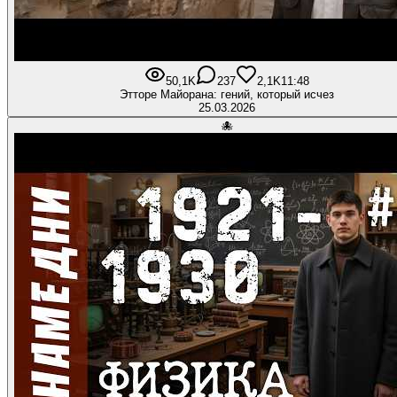
50,1K
237
2,1K
11:48
Этторе Майорана: гений, который исчез
25.03.2026
🐙