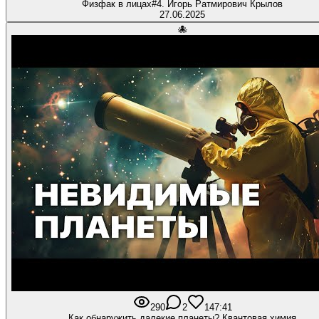
Физфак в лицах#4. Игорь Ратмирович Крылов
27.06.2025
🐙
290
2
14
7:41
Как обнаружить далекие планеты? Квантовая химия