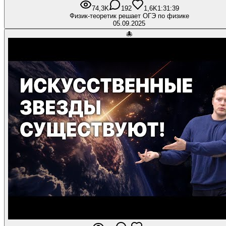
74,3K
192
1,6K
1:31:39
Физик-теоретик решает ОГЭ по физике
05.09.2025
🐙