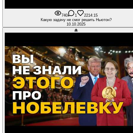
740
1
22
14:15
Какую задачу не смог решить Ньютон?
10.10.2025
🐙