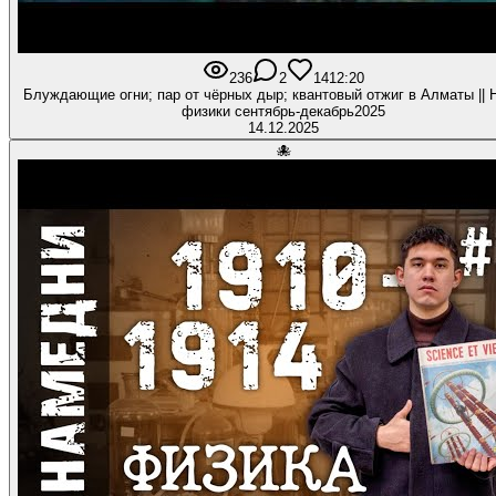
236
2
14
12:20
Блуждающие огни; пар от чёрных дыр; квантовый отжиг в Алматы || 
физики сентябрь-декабрь2025
14.12.2025
🐙