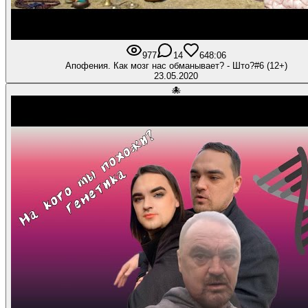
977
14
64
8:06
Апофения. Как мозг нас обманывает? - Што?#6 (12+)
23.05.2020
🐙