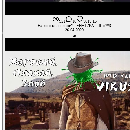
521
10
30
13:16
На кого мы похожи? ГЕНЕТИКА - Што?#3
26.04.2020
🐙