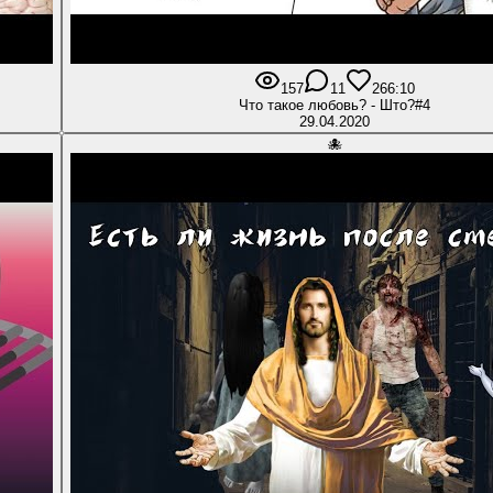
157
11
26
6:10
Что такое любовь? - Што?#4
29.04.2020
🐙