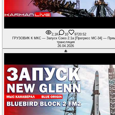
2,1K
10
97
20:52
ГРУЗОВИК К МКС — Запуск Союз 2.1а [Прогресс МС-34] — Пря
трансляция
26.04.2026
🐙