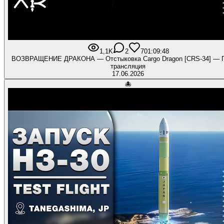
1,1K
2
70
1:09:48
ВОЗВРАЩЕНИЕ ДРАКОНА — Отстыковка Cargo Dragon [CRS-34] — 
трансляция
17.06.2026
🐙