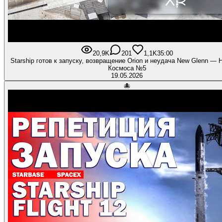
20,9K
201
1,1K
35:00
Starship готов к запуску, возвращение Orion и неудача New Glenn — 
Космоса №5
19.05.2026
🐙