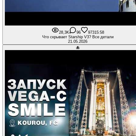
28,3K
96
973
15:58
Что скрывает Starship V3? Все детали
21.05.2026
🐙