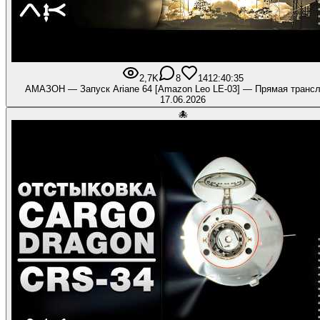
2,7K
8
141
2:40:35
АМАЗОН — Запуск Ariane 64 [Amazon Leo LE-03] — Прямая транс
17.06.2026
🐙