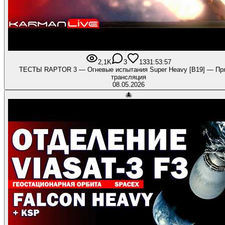
2,1K
3
133
1:53:57
ТЕСТЫ RAPTOR 3 — Огневые испытания Super Heavy [B19] — Пр
трансляция
08.05.2026
🐙