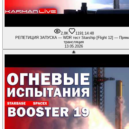
2,8K
119
1:14:48
РЕПЕТИЦИЯ ЗАПУСКА — WDR тест Starship [Flight 12] — Прям
трансляция
13.05.2026
🐙