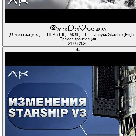
20,2K
23
746
2:48:39
[Отмена запуска] ТЕПЕРЬ ЕЩЕ МОЩНЕЕ — Запуск Starship [Flight
Прямая трансляция
21.05.2026
🐙