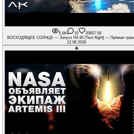
5,6K
10
206
57:56
ВОСХОДЯЩЕЕ СОЛНЦЕ — Запуск H3-30 [Test flight] — Прямая тран
12.06.2026
🐙