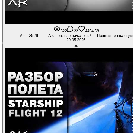
622
22
44
54:58
МНЕ 25 ЛЕТ — А с чего все началось? — Прямая трансляция
29.05.2026
🐙