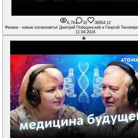
6,7K
32
300
54:12
Физики - новые космонавты! Дмитрий Побединский и Георгий Тихомир
11.04.2024
🐙