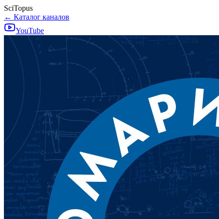
SciTopus
← Каталог каналов
YouTube