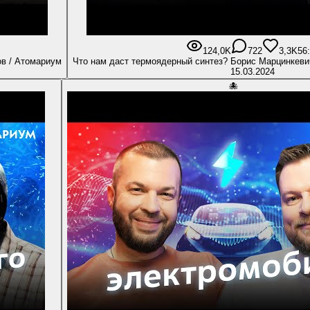
124,0K
722
3,3K
56
ов / Атомариум
Что нам даст термоядерный синтез? Борис Марцинкеви
15.03.2024
🐙