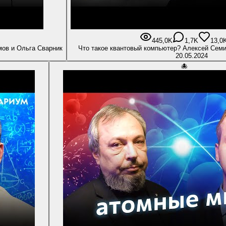
445,0K
1,7K
13,0
мов и Ольга Сварник
Что такое квантовый компьютер? Алексей Сем
20.05.2024
🐙