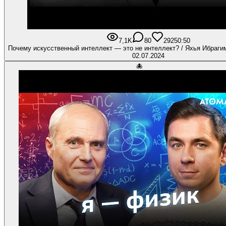
7,1K
80
292
50:50
Почему искусственный интеллект — это не интеллект? / Яхья Ибраги
02.07.2024
🐙