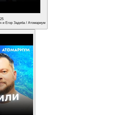
:25
ч и Егор Задеба / Атомариум