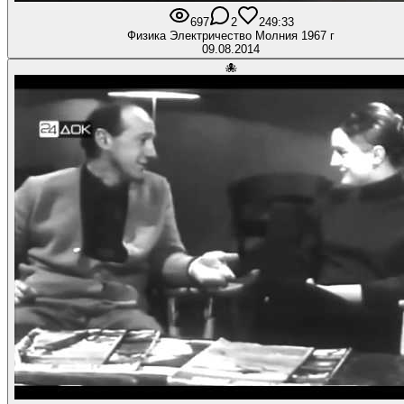
697
2
24
9:33
Физика Электричество Молния 1967 г
09.08.2014
🐙