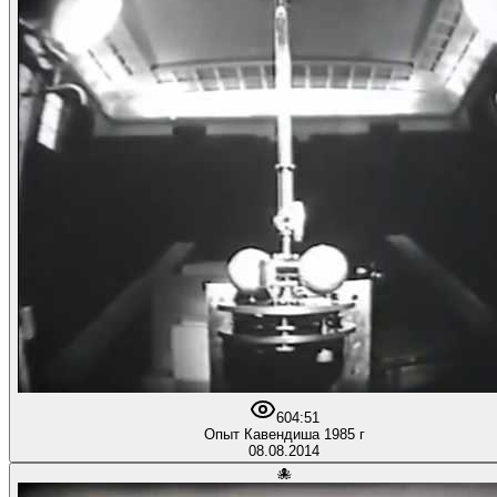
60
4:51
Опыт Кавендиша 1985 г
08.08.2014
🐙