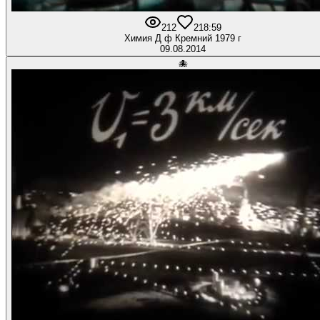
212
2
18:59
Химия Д ф Кремний 1979 г
09.08.2014
🐙