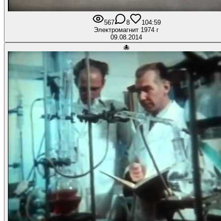
567
8
10
4:59
Электромагнит 1974 г
09.08.2014
🐙