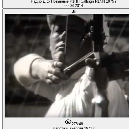
Радио Д ф Позывные Р1НH Callsign R1NN 1975 г
09.08.2014
🐙
27
8:48
Работа и энергия 1973 г