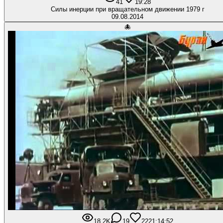
41
1
9:28
Силы инерции при вращательном движении 1979 г
09.08.2014
🐙
18,2K
19
222
1:14:52