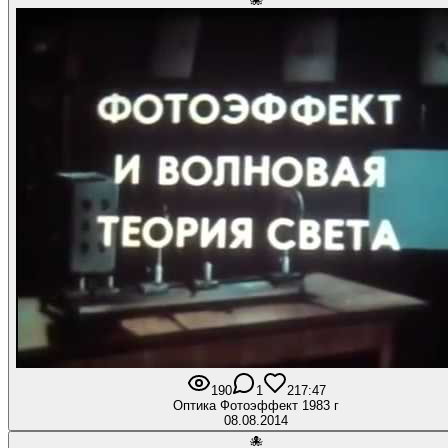
🐙
190
1
2
17:47
Оптика Фотоэффект 1983 г
08.08.2014
🐙