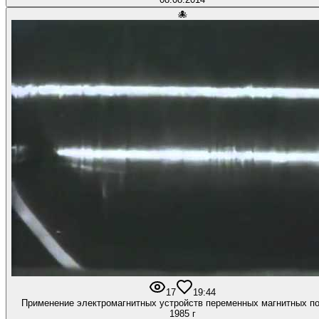
🐙
17
1
9:44
Применение электромагнитных устройств переменных магнитных по
1985 г