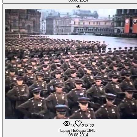
08.08.2014
🐙
28
2
18:22
Парад Победы 1945 г
08.08.2014