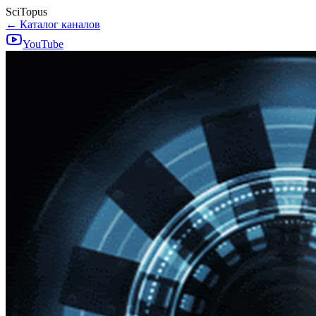
SciTopus
← Каталог каналов
YouTube