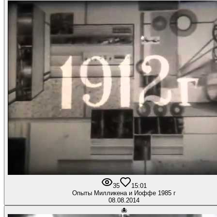
35
1
5:01
Опыты Милликена и Иоффе 1985 г
08.08.2014
🐙