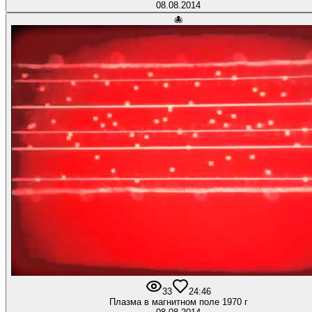
08.08.2014
🐙
33
2
4:46
Плазма в магнитном поле 1970 г