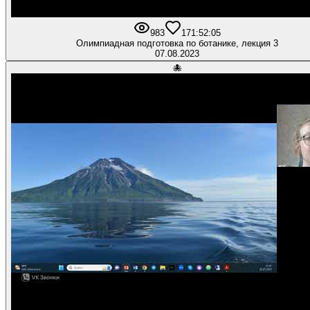
983
17
1:52:05
Олимпиадная подготовка по ботанике, лекция 3
07.08.2023
🐙