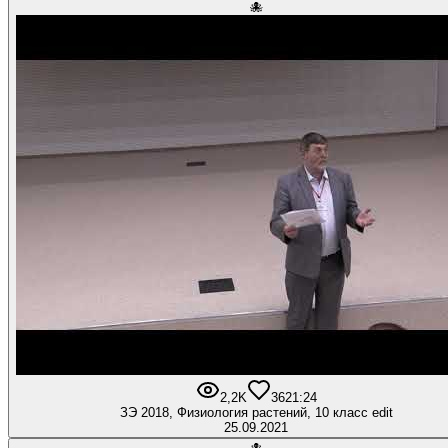
🐙
2,2K
36
21:24
ЗЭ 2018, Физиология растений, 10 класс edit
25.09.2021