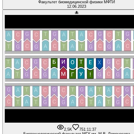
Факультет биомедицинской физики МФТИ
12.06.2023
🐙
2,5K
75
1:11:37
Биотехнологический факультет МГУ им. М.В. Ломоносова