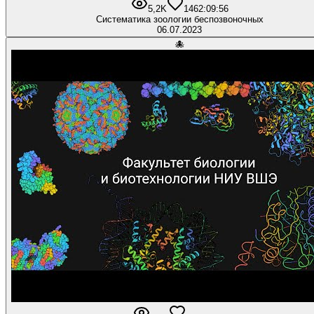
5,2K
146
2:09:56
Систематика зоологии беспозвоночных
06.07.2023
🐙