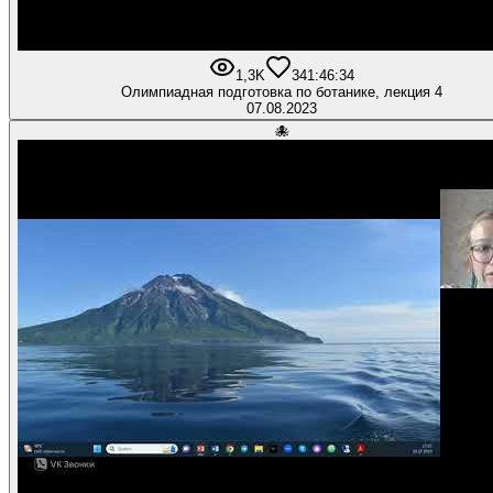
1,3K
34
1:46:34
Олимпиадная подготовка по ботанике, лекция 4
07.08.2023
🐙