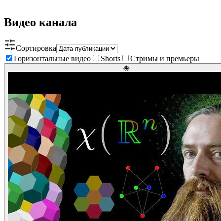
Видео канала
Сортировка
Горизонтальные видео
Shorts
Стримы и премьеры
🐙