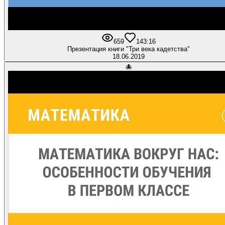
659
1
43:16
Презентация книги "Три века кадетства"
18.06.2019
🐙