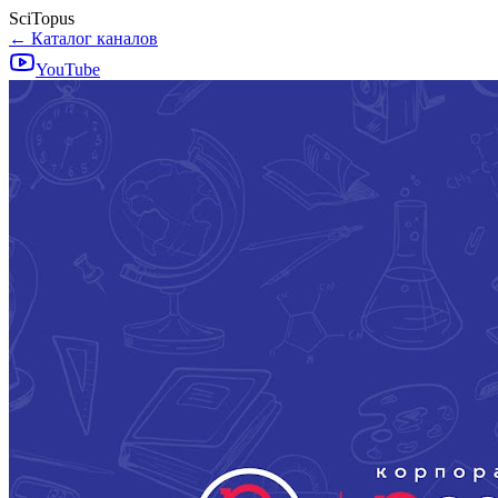
SciTopus
← Каталог каналов
YouTube