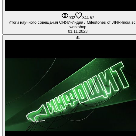
902
34
4:57
Итоги научного совещания ОИЯИ-Индия / Milestones of JINR-India scientific
workshop
01.11.2023
🐙