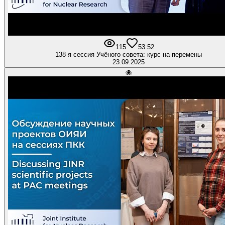
115
5
3:52
138-я сессия Учёного совета: курс на перемены
23.09.2025
🐙