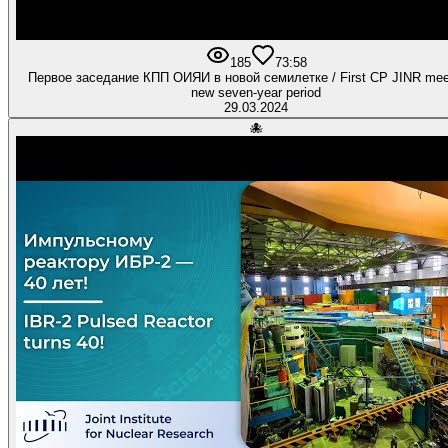
185
7
3:58
Первое заседание КПП ОИЯИ в новой семилетке / First CP JINR meeting in
new seven-year period
29.03.2024
🐙