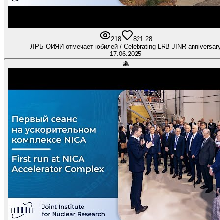
218
8
21:28
ЛРБ ОИЯИ отмечает юбилей / Celebrating LRB JINR anniversar
17.06.2025
🐙