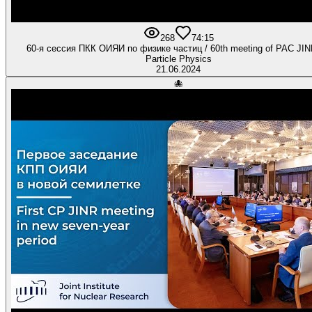
268
7
4:15
60-я сессия ПКК ОИЯИ по физике частиц / 60th meeting of PAC JINR for
Particle Physics
21.06.2024
🐙