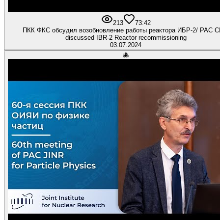
213
7
3:42
ПКК ФКС обсудил возобновление работы реактора ИБР-2/ PAC 
discussed IBR-2 Reactor recommissioning
03.07.2024
🐙