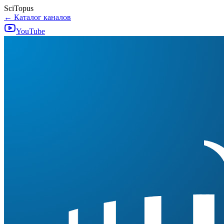
SciTopus
← Каталог каналов
YouTube