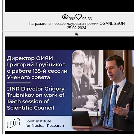
392
9
5:36
Награждены первые лауреаты премии OGANESSON
25.02.2024
🐙