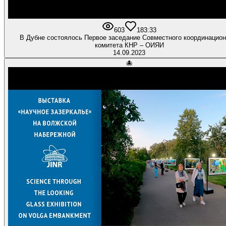
603
18
3:33
В Дубне состоялось Первое заседание Совместного координацион
комитета КНР – ОИЯИ
14.09.2023
🐙