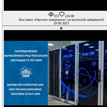
372
12
4:09
Выставка «Научное зазеркалье» на волжской набережной
19.08.2023
🐙