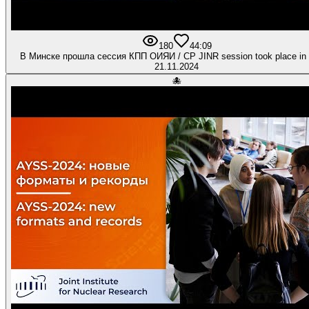
180
4
4:09
В Минске прошла сессия КПП ОИЯИ / CP JINR session took place in
21.11.2024
🐙