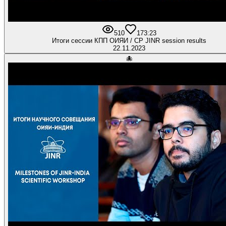
510
17
3:23
Итоги сессии КПП ОИЯИ / CP JINR session results
22.11.2023
🐙