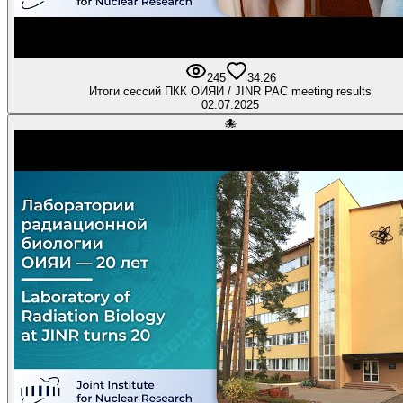
245
3
4:26
Итоги сессий ПКК ОИЯИ / JINR PAC meeting results
02.07.2025
🐙