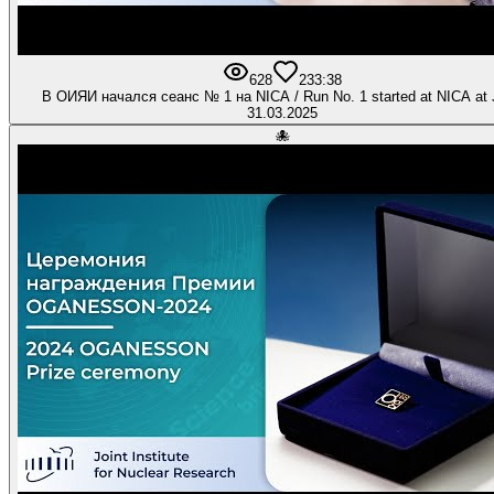
628
23
3:38
В ОИЯИ начался сеанс № 1 на NICA / Run No. 1 started at NICA at
31.03.2025
🐙