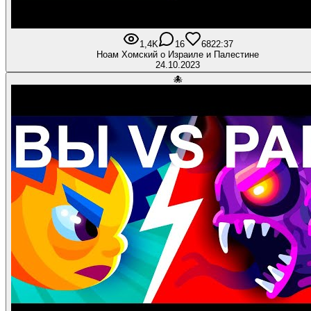
1,4K
16
68
22:37
Ноам Хомский о Израиле и Палестине
24.10.2023
🐙