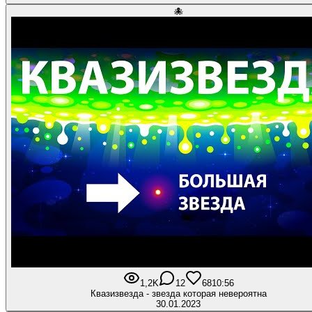
🐙
1,2K
12
68
10:56
Квазизвезда - звезда которая невероятна
30.01.2023