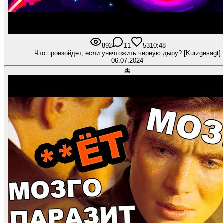
892
11
53
10:48
Что произойдет, если уничтожить черную дыру? [Kurzgesagt]
06.07.2024
🐙