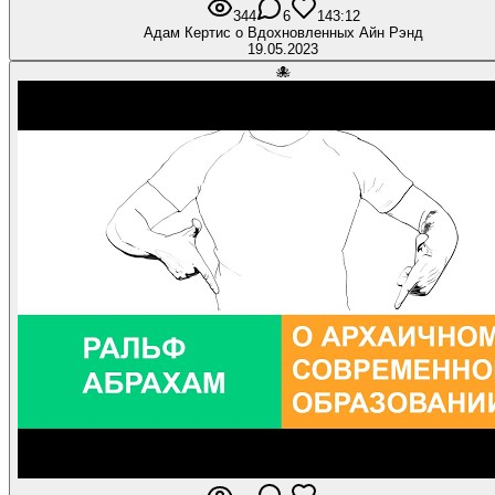
344
6
14
3:12
Адам Кертис о Вдохновленных Айн Рэнд
19.05.2023
🐙