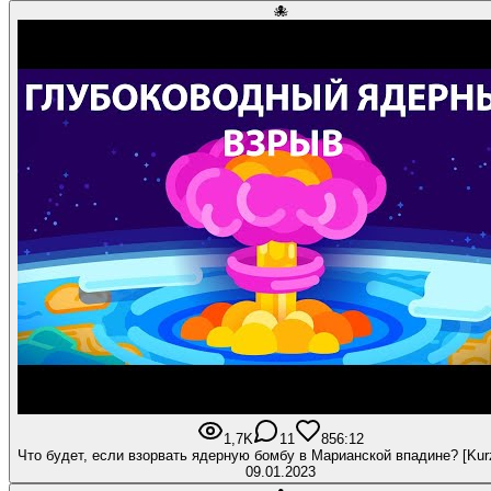
🐙
1,7K
11
85
6:12
Что будет, если взорвать ядерную бомбу в Марианской впадине? [Kur
09.01.2023