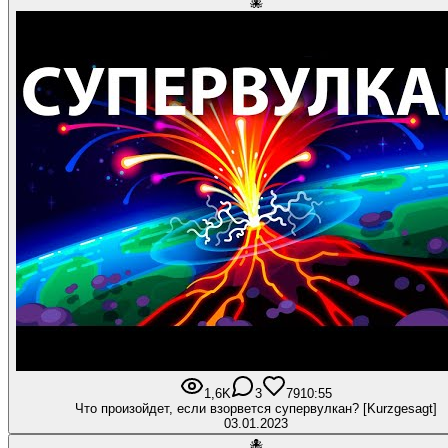
🐙
1,6K
3
79
10:55
Что произойдет, если взорвется супервулкан? [Kurzgesagt]
03.01.2023
🐙