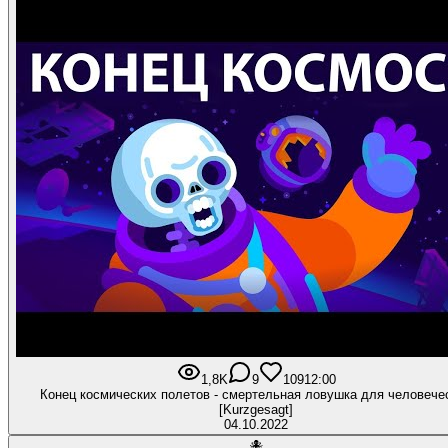
1,8K
9
109
12:00
Конец космических полетов - смертельная ловушка для человече
[Kurzgesagt]
04.10.2022
🐙