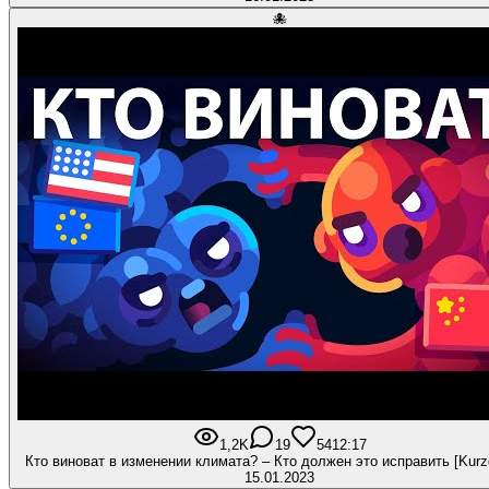
🐙
1,2K
19
54
12:17
Кто виноват в изменении климата? – Кто должен это исправить [Kurz
15.01.2023