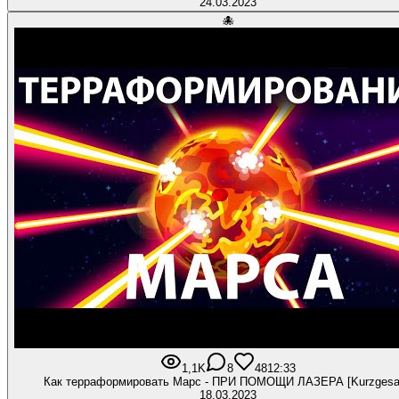
24.03.2023
🐙
1,1K
8
48
12:33
Как терраформировать Марс - ПРИ ПОМОЩИ ЛАЗЕРА [Kurzgesa
18.03.2023