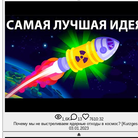
1,6K
13
76
10:32
Почему мы не выстреливаем ядерные отходы в космос? [Kurzges
03.01.2023
🐙