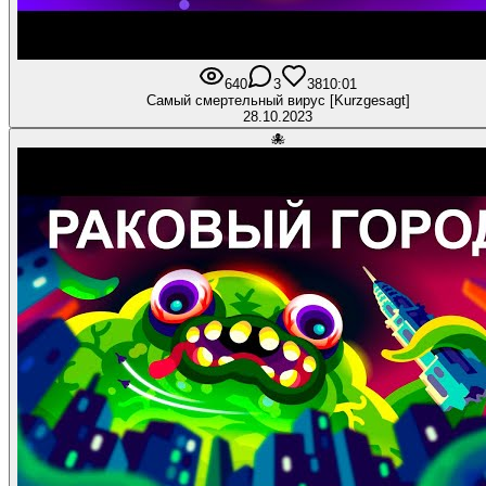
640
3
38
10:01
Самый смертельный вирус [Kurzgesagt]
28.10.2023
🐙