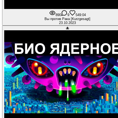
890
9
54
9:04
Вы против Рака [Kurzgesagt]
23.10.2023
🐙