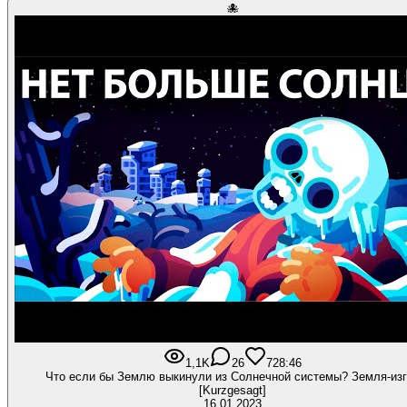
🐙
1,1K
26
72
8:46
Что если бы Землю выкинули из Солнечной системы? Земля-из
[Kurzgesagt]
16.01.2023