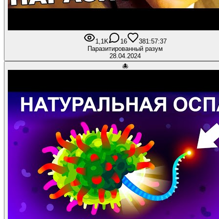
1,1K
16
38
1:57:37
Паразитированный разум
28.04.2024
🐙