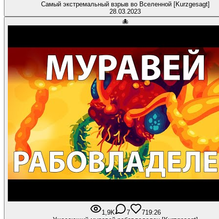
Самый экстремальный взрыв во Вселенной [Kurzgesagt]
28.03.2023
🐙
1,9K
7
71
9:26