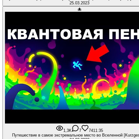
25.03.2023
🐙
1,3K
7
74
11:35
Путешествие в самое экстремальное место во Вселенной [Kurzges