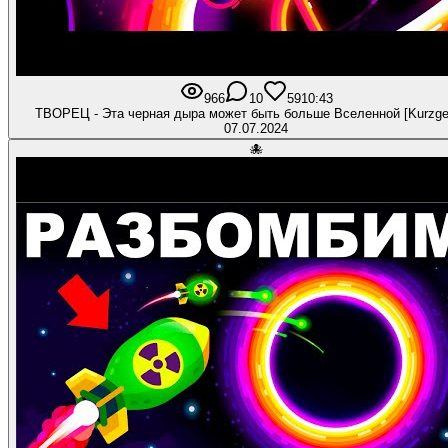
966
10
59
10:43
ТВОРЕЦ - Эта черная дыра может быть больше Вселенной [Kurzge
07.07.2024
🐙