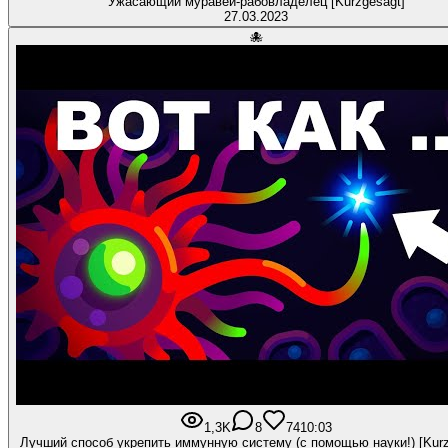
Ужасающий муравей-рабовладелец [Kurzgesagt]
27.03.2023
🐙
1,3K
8
74
10:03
Лучший способ укрепить иммунную систему (с помощью науки!) [Kurz