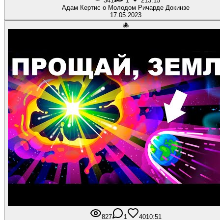
341
1
21
3:15
Адам Кертис о Молодом Ричарде Докинзе
17.05.2023
🐙
827
1
40
10:51