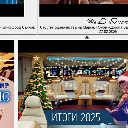
814
10
63
7:5
я» Клиффорд Саймак
Сто лет одиночества на Марсе. Роман «Дорога З
22.02.2026
🐙