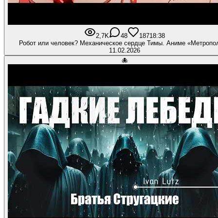
2,7K
48
187
18:38
Робот или человек? Механическое сердце Тимы. Аниме «Метропо
11.02.2026
🐙