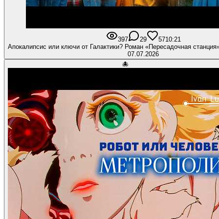
397
29
57
10:21
Апокалипсис или ключи от Галактики? Роман «Пересадочная станци
07.07.2026
🐙