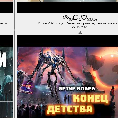
98
1
5
38:57
лис»
Итоги 2025 года. Развитие проекта, фантастика и
29.12.2025
🐙