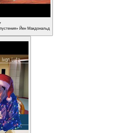
7
апустения» Йен Макдональд